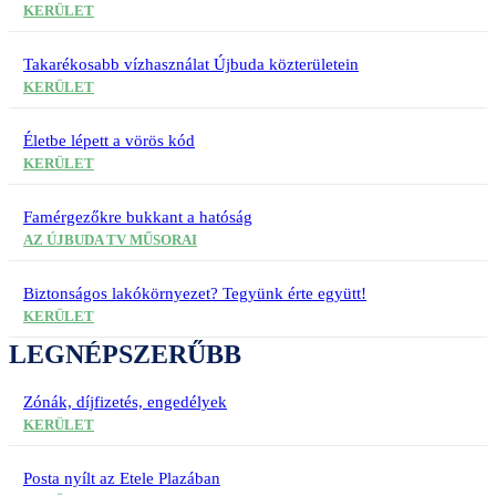
KERÜLET
Takarékosabb vízhasználat Újbuda közterületein
KERÜLET
Életbe lépett a vörös kód
KERÜLET
Famérgezőkre bukkant a hatóság
AZ ÚJBUDA TV MŰSORAI
Biztonságos lakókörnyezet? Tegyünk érte együtt!
KERÜLET
LEGNÉPSZERŰBB
Zónák, díjfizetés, engedélyek
KERÜLET
Posta nyílt az Etele Plazában