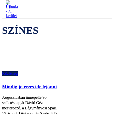
SZÍNES
Közösség
Mindig jó érzés ide lejönni
Augusztusban ünnepelte 90.
születésnapját Dávid Géza
mesteredző, a Lágymányosi Spari,
Vízisport, Diáksport és Szabadidő