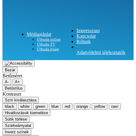
Impresszum
Médiaajánlat
Kapcsolat
Újbuda online
Rólunk
Újbuda TV
Újbuda újság
Adatvédelmi tájékoztatók
Bezár
Betűméret
A-
A+
Betűstílus
Kontraszt
Szín kiválasztása
black
white
green
blue
red
orange
yellow
navi
Hivatkozások kiemelése
Sütik törlése
Szürkeárnyalat
Inverz színek