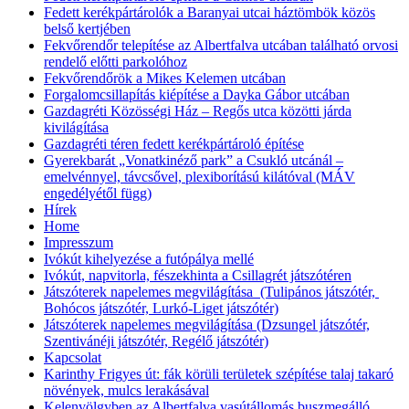
Fedett kerékpártárolók a Baranyai utcai háztömbök közös
belső kertjében
Fekvőrendőr telepítése az Albertfalva utcában található orvosi
rendelő előtti parkolóhoz
Fekvőrendőrök a Mikes Kelemen utcában
Forgalomcsillapítás kiépítése a Dayka Gábor utcában
Gazdagréti Közösségi Ház – Regős utca közötti járda
kivilágítása
Gazdagréti téren fedett kerékpártároló építése
Gyerekbarát „Vonatkinéző park” a Csukló utcánál –
emelvénnyel, távcsővel, plexiborítású kilátóval (MÁV
engedélyétől függ)
Hírek
Home
Impresszum
Ivókút kihelyezése a futópálya mellé
Ivókút, napvitorla, fészekhinta a Csillagrét játszótéren
Játszóterek napelemes megvilágítása (Tulipános játszótér,
Bohócos játszótér, Lurkó-Liget játszótér)
Játszóterek napelemes megvilágítása (Dzsungel játszótér,
Szentivánéji játszótér, Regélő játszótér)
Kapcsolat
Karinthy Frigyes út: fák körüli területek szépítése talaj takaró
növények, mulcs lerakásával
Kelenvölgyben az Albertfalva vasútállomás buszmegálló