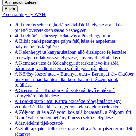
Animációk törlése
Bezár
Accessibility by WAH
20 km/órás sebességkorlátozó táblák kihelyezése a lakó-
pihenő övezetekben sasad-Sashegyen
40 km/h órás sebességkorlátozás a Péterhegyi úton
A Bikás parki petanque pàlya felújítása és napelemes
pályavilágítás kiépítése
A Kelenhegyi út kanyarulatában álló díszlépcső fejlesztése:
keresztgerendák visszahelyezése, növények felfuttatása
A Kemenes utca és Kelenhegyi út sarkán levő kis zöld
háromszög zöldterületen a szőlőlugas újjáépítése
A Kőrösy József utca – Baranyai utca – Baranyai tér- Október
huszonharmadika utca által körülhatárolt részen padok
felújítása
A Szerémi út – Kondorosi út sarkánál levő emlékmű
környékére fák ültetése
A Törökugrató utcai Katica bölcsőde főbejáratához egy
védőkerítés kialakítása a gyermekek védelme érdekében
A Zólyomi út és a Zólyomi köz találkozásánál, a Zólyomi úti
Óvodával szemben néhány fitness eszköz telepítése
Adatvédelmi tájékoztatók
Aszfalt rajz játék felfestése az aszfaltra a Saru játszótér melletti
sétányra