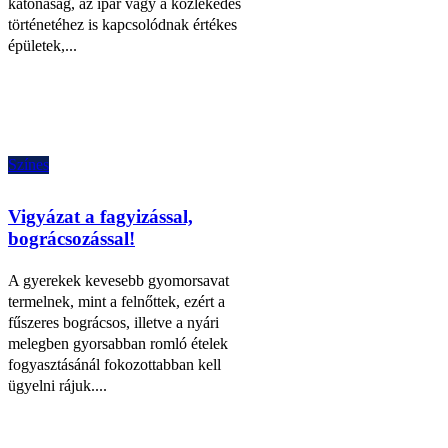
katonaság, az ipar vagy a közlekedés
történetéhez is kapcsolódnak értékes
épületek,...
Színes
Vigyázat a fagyizással,
bográcsozással!
A gyerekek kevesebb gyomorsavat
termelnek, mint a felnőttek, ezért a
fűszeres bográcsos, illetve a nyári
melegben gyorsabban romló ételek
fogyasztásánál fokozottabban kell
ügyelni rájuk....