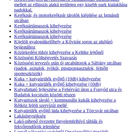
mellett az ellipszis alakú területen egy kisebb park kialakítása
padokkal.
Kerékpár, és motorkerékpár tárolók kiépítése az Igmándi
utcában
Kerékpártámaszok kihelyezése
Kerékpártámaszok kihelyezése
Kerékpártámaszok kihelyezése
Kijelölt gyalogátkelőhely a Kővirág soron az aluljáró
bejáratához
Közlekedési tükör kihelyezése a Keltike lejtőnél
Közösségi Költségvetés Szavazás
Közösségi tervezés után új utcabútorok a Sáfrány utcában
(padok, asztalok, ivókút, pingpongasztalok, felnőtt
sporteszközök)
Kuka + kutyaürülék gyűjtő (10db) kihelyezése
Kuka + kutyaürülék gyűjtő kihelyezése (10db)
Kutyafuttató fejlesztése a Fehérvári úton a Fonyód utca és
Budafok kocsiszín közötti részen
Kutyapiszok tároló + kommunális kukák kihelyezése a
Rétköz felöli szervízút mellé
Kutyaürülék gyűjtő láda kihelyezése a Törcsvár utcában
Lakásügynökség
Lakó-pihenő övezetre figyelemfelhívó táblák és
fekvőrendőrök telepítése
Legyél választási szakértő! Országgyűlési tippjáték