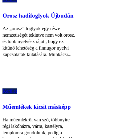
Orosz hadifoglyok Újbudán
Az „orosz” foglyok egy része
nemzetiségét tekintve nem volt orosz,
és több nyelvész rájött, hogy ez
kitűnő lehetőség a finnugor nyelvi
kapcsolatok kutatására. Munkácsi...
Kerület
Műemlékek kicsit másképp
Ha műemlékről van szó, többnyire
régi lakóházra, várra, kastélyra,
templomra gondolunk, pedig a