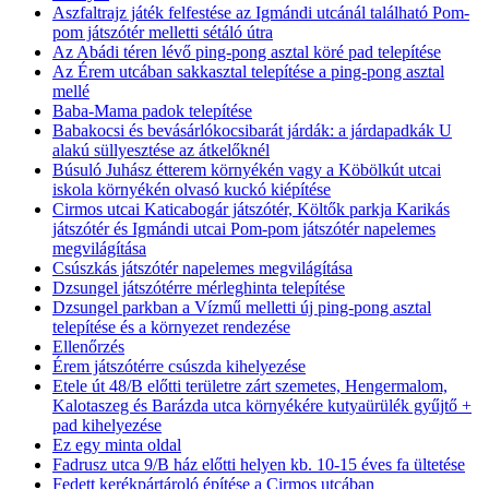
Aszfaltrajz játék felfestése az Igmándi utcánál található Pom-
pom játszótér melletti sétáló útra
Az Abádi téren lévő ping-pong asztal köré pad telepítése
Az Érem utcában sakkasztal telepítése a ping-pong asztal
mellé
Baba-Mama padok telepítése
Babakocsi és bevásárlókocsibarát járdák: a járdapadkák U
alakú süllyesztése az átkelőknél
Búsuló Juhász étterem környékén vagy a Köbölkút utcai
iskola környékén olvasó kuckó kiépítése
Cirmos utcai Katicabogár játszótér, Költők parkja Karikás
játszótér és Igmándi utcai Pom-pom játszótér napelemes
megvilágítása
Csúszkás játszótér napelemes megvilágítása
Dzsungel játszótérre mérleghinta telepítése
Dzsungel parkban a Vízmű melletti új ping-pong asztal
telepítése és a környezet rendezése
Ellenőrzés
Érem játszótérre csúszda kihelyezése
Etele út 48/B előtti területre zárt szemetes, Hengermalom,
Kalotaszeg és Barázda utca környékére kutyaürülék gyűjtő +
pad kihelyezése
Ez egy minta oldal
Fadrusz utca 9/B ház előtti helyen kb. 10-15 éves fa ültetése
Fedett kerékpártároló építése a Cirmos utcában