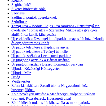
Rólunk
Segíthetünk?
Sikeres hirdetésfeladás!
Szociális
Szülinapi pontok gyerekeknek
Szűrőbusz
Tomaj utca – Bodolai Lajos utca sarokhoz / Ezüstfenyő téri
óvoda elé / Tomaj utca – Szeremley Miklós utca gyalogos
aluljáróhoz kukák kihelyezése
Új eszközök a Dzsungel kondiparkba: magasabb húzodzkodó
és egy párhuzamos korlát
Új padok telepítése a Kaptató sétányra
Új padok telepítése a Tétényi út mellé
Új padok, székek a Lecke utcai parkhoz
Új pingpong asztalok a Bártfai utcában
Új pingpongasztal a Brassó-Komondor parkban
Újbudai Közösségi Költségvetés
Újbudai Méz
Újság
Véglegesítés
Zebra kialakítása a Sasadi úton a Nagyszalonta köz
buszmegállónál
Zöld növények ültetése a Madárhegyi lakópark utcáiban
(Suháng, Rózsabarack, Hosszúréti utca)
Zöldfelületek tudatosabb kihasználása: mikroparkok,