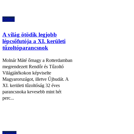
Színes
A világ ötödik legjobb
lépcsőfutója a XI. kerületi
tűzoltóparancsnok
Molnár Máté őrnagy a Rotterdamban
megrendezett Rendőr és Tűzoltó
Világjátékokon képviselte
Magyarországot, illetve Újbudát. A
XI. kerületi tűzoltóság 32 éves
parancsnoka kevesebb mint hét
perc...
Kerület