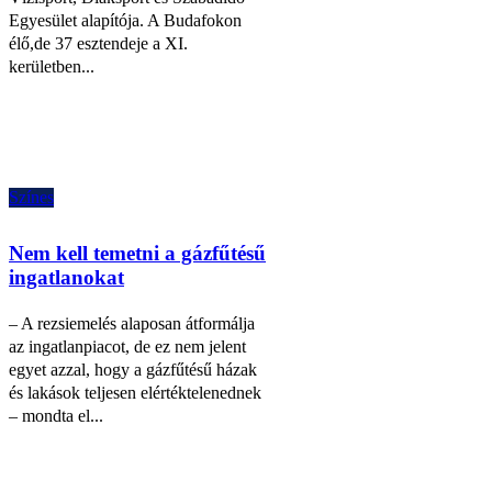
Egyesület alapítója. A Budafokon
élő,de 37 esztendeje a XI.
kerületben...
Színes
Nem kell temetni a gázfűtésű
ingatlanokat
– A rezsiemelés alaposan átformálja
az ingatlanpiacot, de ez nem jelent
egyet azzal, hogy a gázfűtésű házak
és lakások teljesen elértéktelenednek
– mondta el...