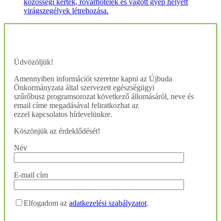
közösségi kertek, rovarhotelek és vágott gyep helyett
virágszegélyek létrehozása.
Üdvözöljük!
Amennyiben információt szeretne kapni az Újbuda
Önkormányzata által szervezett egészségügyi
szűrőbusz programsorozat következő állomásáról, neve és
email címe megadásával feliratkozhat az
ezzel kapcsolatos hírlevelünkre.
Köszönjük az érdeklődését!
Név
E-mail cím
Elfogadom az
adatkezelési szabályzatot
.