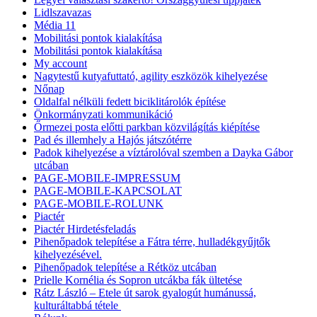
Lidlszavazas
Média 11
Mobilitási pontok kialakítása
Mobilitási pontok kialakítása
My account
Nagytestű kutyafuttató, agility eszközök kihelyezése
Nőnap
Oldalfal nélküli fedett biciklitárolók építése
Önkormányzati kommunikáció
Őrmezei posta előtti parkban közvilágítás kiépítése
Pad és illemhely a Hajós játszótérre
Padok kihelyezése a víztárolóval szemben a Dayka Gábor
utcában
PAGE-MOBILE-IMPRESSUM
PAGE-MOBILE-KAPCSOLAT
PAGE-MOBILE-ROLUNK
Piactér
Piactér Hirdetésfeladás
Pihenőpadok telepítése a Fátra térre, hulladékgyűjtők
kihelyezésével.
Pihenőpadok telepítése a Rétköz utcában
Prielle Kornélia és Sopron utcákba fák ültetése
Rátz László – Etele út sarok gyalogút humánussá,
kulturáltabbá tétele