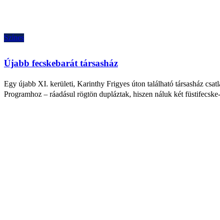
Színes
Újabb fecskebarát társasház
Egy újabb XI. kerületi, Karinthy Frigyes úton található társasház csat
Programhoz – ráadásul rögtön dupláztak, hiszen náluk két füstifecske-