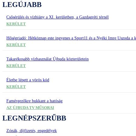
LEGÚJABB
Csősérülés és vízhiány a XI. kerületben, a Gazdagréti térnél
KERÜLET
Hőségriadó: Hétköznap este ingyenes a Sport11 és a Nyéki Imre Uszoda a k
KERÜLET
Takarékosabb vízhasználat Újbuda közterületein
KERÜLET
Életbe lépett a vörös kód
KERÜLET
Famérgezőkre bukkant a hatóság
AZ ÚJBUDA TV MŰSORAI
LEGNÉPSZERŰBB
Zónák, díjfizetés, engedélyek