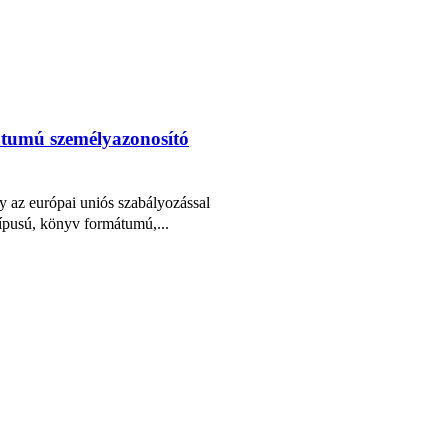
átumú személyazonosító
 az európai uniós szabályozással
típusú, könyv formátumú,...