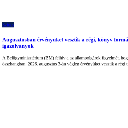
Színes
Augusztusban érvényüket vesztik a régi, könyv form
igazolványok
A Belügyminisztérium (BM) felhívja az állampolgárok figyelmét, hogy
összhangban, 2026. augusztus 3-án végleg érvényüket vesztik a régi 