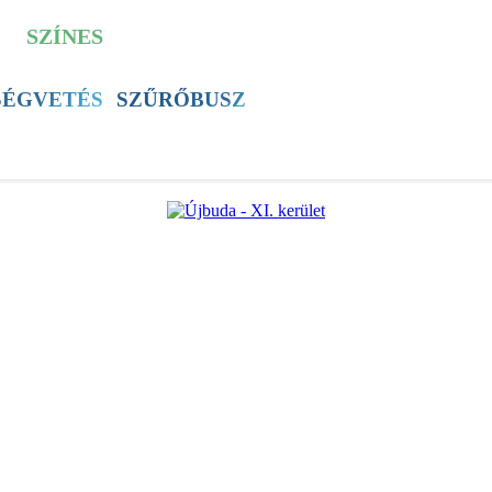
SZÍNES
ÚJSÁG
ÚB TV
60+ PROGRAM
SÉGVETÉS
SZŰRŐBUSZ
ÚJBUDAI MÉZ