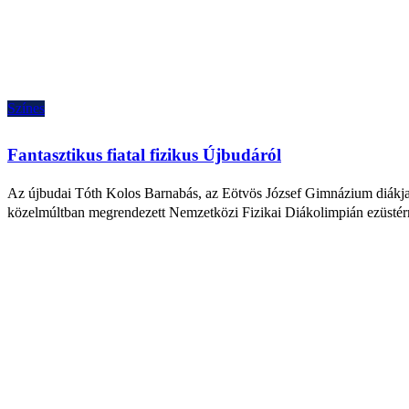
Színes
Fantasztikus fiatal fizikus Újbudáról
Az újbudai Tóth Kolos Barnabás, az Eötvös József Gimnázium diákja i
közelmúltban megrendezett Nemzetközi Fizikai Diákolimpián ezüstérme