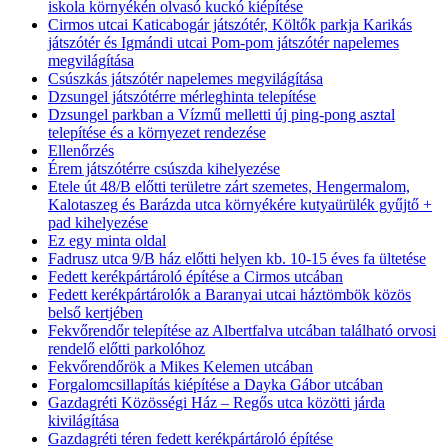
iskola környékén olvasó kuckó kiépítése
Cirmos utcai Katicabogár játszótér, Költők parkja Karikás
játszótér és Igmándi utcai Pom-pom játszótér napelemes
megvilágítása
Csúszkás játszótér napelemes megvilágítása
Dzsungel játszótérre mérleghinta telepítése
Dzsungel parkban a Vízmű melletti új ping-pong asztal
telepítése és a környezet rendezése
Ellenőrzés
Érem játszótérre csúszda kihelyezése
Etele út 48/B előtti területre zárt szemetes, Hengermalom,
Kalotaszeg és Barázda utca környékére kutyaürülék gyűjtő +
pad kihelyezése
Ez egy minta oldal
Fadrusz utca 9/B ház előtti helyen kb. 10-15 éves fa ültetése
Fedett kerékpártároló építése a Cirmos utcában
Fedett kerékpártárolók a Baranyai utcai háztömbök közös
belső kertjében
Fekvőrendőr telepítése az Albertfalva utcában található orvosi
rendelő előtti parkolóhoz
Fekvőrendőrök a Mikes Kelemen utcában
Forgalomcsillapítás kiépítése a Dayka Gábor utcában
Gazdagréti Közösségi Ház – Regős utca közötti járda
kivilágítása
Gazdagréti téren fedett kerékpártároló építése