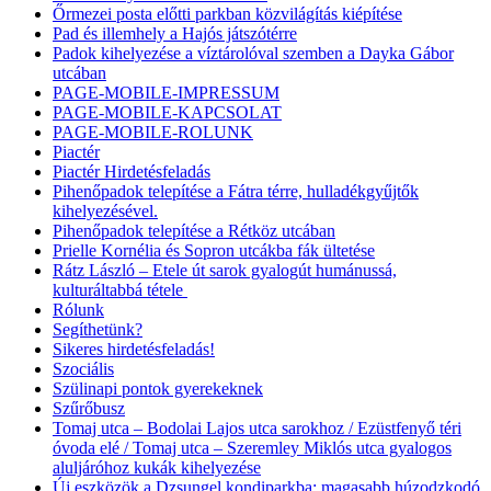
Őrmezei posta előtti parkban közvilágítás kiépítése
Pad és illemhely a Hajós játszótérre
Padok kihelyezése a víztárolóval szemben a Dayka Gábor
utcában
PAGE-MOBILE-IMPRESSUM
PAGE-MOBILE-KAPCSOLAT
PAGE-MOBILE-ROLUNK
Piactér
Piactér Hirdetésfeladás
Pihenőpadok telepítése a Fátra térre, hulladékgyűjtők
kihelyezésével.
Pihenőpadok telepítése a Rétköz utcában
Prielle Kornélia és Sopron utcákba fák ültetése
Rátz László – Etele út sarok gyalogút humánussá,
kulturáltabbá tétele
Rólunk
Segíthetünk?
Sikeres hirdetésfeladás!
Szociális
Szülinapi pontok gyerekeknek
Szűrőbusz
Tomaj utca – Bodolai Lajos utca sarokhoz / Ezüstfenyő téri
óvoda elé / Tomaj utca – Szeremley Miklós utca gyalogos
aluljáróhoz kukák kihelyezése
Új eszközök a Dzsungel kondiparkba: magasabb húzodzkodó