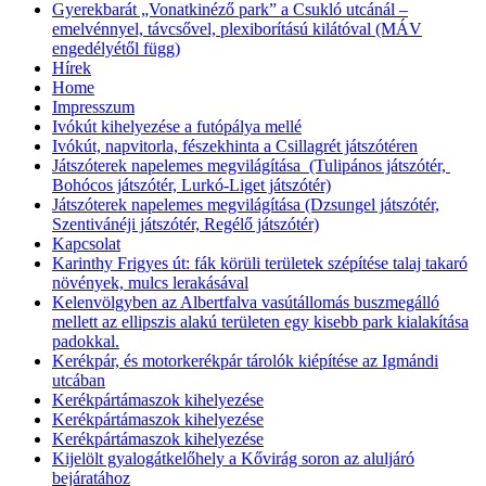
Gyerekbarát „Vonatkinéző park” a Csukló utcánál –
emelvénnyel, távcsővel, plexiborítású kilátóval (MÁV
engedélyétől függ)
Hírek
Home
Impresszum
Ivókút kihelyezése a futópálya mellé
Ivókút, napvitorla, fészekhinta a Csillagrét játszótéren
Játszóterek napelemes megvilágítása (Tulipános játszótér,
Bohócos játszótér, Lurkó-Liget játszótér)
Játszóterek napelemes megvilágítása (Dzsungel játszótér,
Szentivánéji játszótér, Regélő játszótér)
Kapcsolat
Karinthy Frigyes út: fák körüli területek szépítése talaj takaró
növények, mulcs lerakásával
Kelenvölgyben az Albertfalva vasútállomás buszmegálló
mellett az ellipszis alakú területen egy kisebb park kialakítása
padokkal.
Kerékpár, és motorkerékpár tárolók kiépítése az Igmándi
utcában
Kerékpártámaszok kihelyezése
Kerékpártámaszok kihelyezése
Kerékpártámaszok kihelyezése
Kijelölt gyalogátkelőhely a Kővirág soron az aluljáró
bejáratához