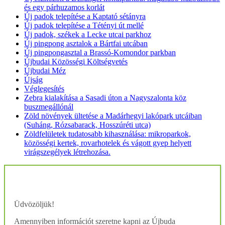
és egy párhuzamos korlát
Új padok telepítése a Kaptató sétányra
Új padok telepítése a Tétényi út mellé
Új padok, székek a Lecke utcai parkhoz
Új pingpong asztalok a Bártfai utcában
Új pingpongasztal a Brassó-Komondor parkban
Újbudai Közösségi Költségvetés
Újbudai Méz
Újság
Véglegesítés
Zebra kialakítása a Sasadi úton a Nagyszalonta köz
buszmegállónál
Zöld növények ültetése a Madárhegyi lakópark utcáiban
(Suháng, Rózsabarack, Hosszúréti utca)
Zöldfelületek tudatosabb kihasználása: mikroparkok,
közösségi kertek, rovarhotelek és vágott gyep helyett
virágszegélyek létrehozása.
Üdvözöljük!
Amennyiben információt szeretne kapni az Újbuda