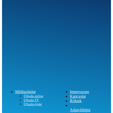
SEGÍTHETÜNK?
Médiaajánlat
Impresszum
Újbuda online
Kapcsolat
Újbuda TV
Rólunk
Újbuda újság
Adatvédelmi