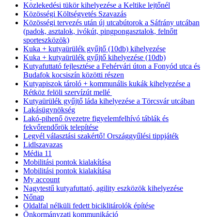
Közlekedési tükör kihelyezése a Keltike lejtőnél
Közösségi Költségvetés Szavazás
Közösségi tervezés után új utcabútorok a Sáfrány utcában
(padok, asztalok, ivókút, pingpongasztalok, felnőtt
sporteszközök)
Kuka + kutyaürülék gyűjtő (10db) kihelyezése
Kuka + kutyaürülék gyűjtő kihelyezése (10db)
Kutyafuttató fejlesztése a Fehérvári úton a Fonyód utca és
Budafok kocsiszín közötti részen
Kutyapiszok tároló + kommunális kukák kihelyezése a
Rétköz felöli szervízút mellé
Kutyaürülék gyűjtő láda kihelyezése a Törcsvár utcában
Lakásügynökség
Lakó-pihenő övezetre figyelemfelhívó táblák és
fekvőrendőrök telepítése
Legyél választási szakértő! Országgyűlési tippjáték
Lidlszavazas
Média 11
Mobilitási pontok kialakítása
Mobilitási pontok kialakítása
My account
Nagytestű kutyafuttató, agility eszközök kihelyezése
Nőnap
Oldalfal nélküli fedett biciklitárolók építése
Önkormányzati kommunikáció