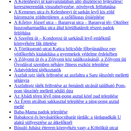
A Kelenhegyi út kanyarulatában álló díszlépcső fejlesztése:
keresztgerendák visszahelyezése, növények felfuttatása
A Kemenes utca és Kelenhegyi út sarkán levő kis zöld
háromszög zöldterületen a szőlőlugas újjáépítése
A Kőrösy József utca – Baranyai utca – Baranyai tér- Október
huszonharmadika utca által körülhatárolt részen padok
felújítása
A Szerémi út – Kondorosi út sarkánál levő emlékmű
környékére fák ültetése
A Törökugrató utcai Katica bölcsőde főbejáratához egy
védőkerítés kialakítása a gyermekek védelme érdekében
A Zólyomi út és a Zólyomi köz találkozásánál, a Zólyomi úti
Óvodával szemben néhány fitness eszköz telepítése
Adatvédelmi tájékoztatók
Aszfalt rajz játék felfestése az aszfaltra a Saru játszótér melletti
sétányra
Aszfaltrajz játék felfestése az Igmándi utcánál található Pom-
pom játszótér melletti sétáló útra
Az Abádi téren lévő ping-pong asztal köré pad telepítése
Az Érem utcában sakkasztal telepítése a ping-pong asztal
mellé
Baba-Mama padok telepítése
Babakocsi és bevásárlókocsibarát járdák: a járdapadkák U
alakú süllyesztése az átkelőknél
Búsuló Juhász étterem környékén vagy a Köbölkút utcai