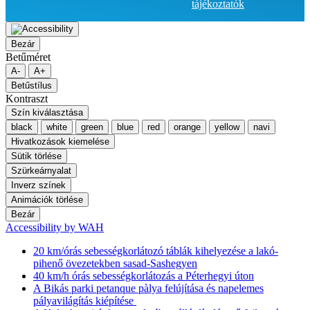
tájékoztatók
Bezár
Betűméret
A-
A+
Betűstílus
Kontraszt
Szín kiválasztása
black
white
green
blue
red
orange
yellow
navi
Hivatkozások kiemelése
Sütik törlése
Szürkeárnyalat
Inverz színek
Animációk törlése
Bezár
Accessibility by WAH
20 km/órás sebességkorlátozó táblák kihelyezése a lakó-
pihenő övezetekben sasad-Sashegyen
40 km/h órás sebességkorlátozás a Péterhegyi úton
A Bikás parki petanque pàlya felújítása és napelemes
pályavilágítás kiépítése