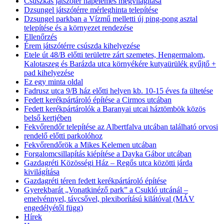
Csúszkás játszótér napelemes megvilágítása
Dzsungel játszótérre mérleghinta telepítése
Dzsungel parkban a Vízmű melletti új ping-pong asztal
telepítése és a környezet rendezése
Ellenőrzés
Érem játszótérre csúszda kihelyezése
Etele út 48/B előtti területre zárt szemetes, Hengermalom,
Kalotaszeg és Barázda utca környékére kutyaürülék gyűjtő +
pad kihelyezése
Ez egy minta oldal
Fadrusz utca 9/B ház előtti helyen kb. 10-15 éves fa ültetése
Fedett kerékpártároló építése a Cirmos utcában
Fedett kerékpártárolók a Baranyai utcai háztömbök közös
belső kertjében
Fekvőrendőr telepítése az Albertfalva utcában található orvosi
rendelő előtti parkolóhoz
Fekvőrendőrök a Mikes Kelemen utcában
Forgalomcsillapítás kiépítése a Dayka Gábor utcában
Gazdagréti Közösségi Ház – Regős utca közötti járda
kivilágítása
Gazdagréti téren fedett kerékpártároló építése
Gyerekbarát „Vonatkinéző park” a Csukló utcánál –
emelvénnyel, távcsővel, plexiborítású kilátóval (MÁV
engedélyétől függ)
Hírek