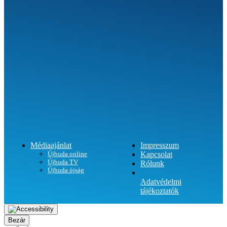
SEGÍTHETÜNK?
Médiaajánlat
Impresszum
Újbuda online
Kapcsolat
Újbuda TV
Rólunk
Újbuda újság
Adatvédelmi
tájékoztatók
Bezár