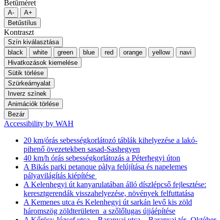
Betűméret
A-
A+
Betűstílus
Kontraszt
Szín kiválasztása
black
white
green
blue
red
orange
yellow
navi
Hivatkozások kiemelése
Sütik törlése
Szürkeárnyalat
Inverz színek
Animációk törlése
Bezár
Accessibility by WAH
20 km/órás sebességkorlátozó táblák kihelyezése a lakó-
pihenő övezetekben sasad-Sashegyen
40 km/h órás sebességkorlátozás a Péterhegyi úton
A Bikás parki petanque pàlya felújítása és napelemes
pályavilágítás kiépítése
A Kelenhegyi út kanyarulatában álló díszlépcső fejlesztése:
keresztgerendák visszahelyezése, növények felfuttatása
A Kemenes utca és Kelenhegyi út sarkán levő kis zöld
háromszög zöldterületen a szőlőlugas újjáépítése
A Kőrösy József utca – Baranyai utca – Baranyai tér- Október