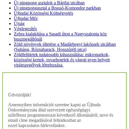
Új pingpong asztalok a Bártfai utcában
Új pingpongasztal a Brassó-Komondor parkban
Újbudai Közösségi Költségvetés
Újbudai Méz
Újság
Véglegesítés
Zebra kialakítása a Sasadi úton a Nagyszalonta köz
buszmegállónál
Zöld növények ültetése a Madárhegyi lakópark utcáiban
(Suháng, Rózsabarack, Hosszúréti utca)
Zöldfelületek tudatosabb kihasználása: mikroparkok,
közösségi kertek, rovarhotelek és vágott gyep helyett
virágszegélyek létrehozása.
Üdvözöljük!
Amennyiben információt szeretne kapni az Újbuda
Önkormányzata által szervezett egészségügyi
szűrőbusz programsorozat következő állomásáról, neve és
email címe megadásával feliratkozhat az
ezzel kapcsolatos hírlevelünkre.