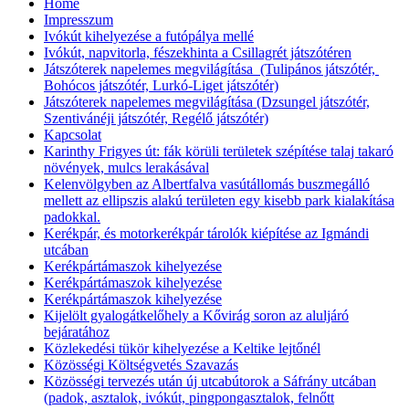
Home
Impresszum
Ivókút kihelyezése a futópálya mellé
Ivókút, napvitorla, fészekhinta a Csillagrét játszótéren
Játszóterek napelemes megvilágítása (Tulipános játszótér,
Bohócos játszótér, Lurkó-Liget játszótér)
Játszóterek napelemes megvilágítása (Dzsungel játszótér,
Szentivánéji játszótér, Regélő játszótér)
Kapcsolat
Karinthy Frigyes út: fák körüli területek szépítése talaj takaró
növények, mulcs lerakásával
Kelenvölgyben az Albertfalva vasútállomás buszmegálló
mellett az ellipszis alakú területen egy kisebb park kialakítása
padokkal.
Kerékpár, és motorkerékpár tárolók kiépítése az Igmándi
utcában
Kerékpártámaszok kihelyezése
Kerékpártámaszok kihelyezése
Kerékpártámaszok kihelyezése
Kijelölt gyalogátkelőhely a Kővirág soron az aluljáró
bejáratához
Közlekedési tükör kihelyezése a Keltike lejtőnél
Közösségi Költségvetés Szavazás
Közösségi tervezés után új utcabútorok a Sáfrány utcában
(padok, asztalok, ivókút, pingpongasztalok, felnőtt