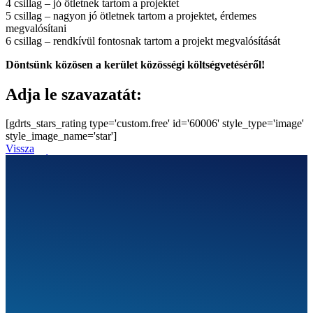
4 csillag – jó ötletnek tartom a projektet
5 csillag – nagyon jó ötletnek tartom a projektet, érdemes
megvalósítani
6 csillag – rendkívül fontosnak tartom a projekt megvalósítását
Döntsünk közösen a kerület közösségi költségvetéséről!
Adja le szavazatát:
[gdrts_stars_rating type='custom.free' id='60006' style_type='image'
style_image_name='star']
Vissza