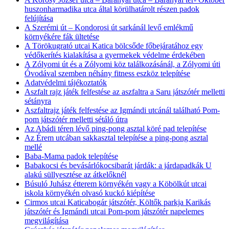
huszonharmadika utca által körülhatárolt részen padok
felújítása
A Szerémi út – Kondorosi út sarkánál levő emlékmű
környékére fák ültetése
A Törökugrató utcai Katica bölcsőde főbejáratához egy
védőkerítés kialakítása a gyermekek védelme érdekében
A Zólyomi út és a Zólyomi köz találkozásánál, a Zólyomi úti
Óvodával szemben néhány fitness eszköz telepítése
Adatvédelmi tájékoztatók
Aszfalt rajz játék felfestése az aszfaltra a Saru játszótér melletti
sétányra
Aszfaltrajz játék felfestése az Igmándi utcánál található Pom-
pom játszótér melletti sétáló útra
Az Abádi téren lévő ping-pong asztal köré pad telepítése
Az Érem utcában sakkasztal telepítése a ping-pong asztal
mellé
Baba-Mama padok telepítése
Babakocsi és bevásárlókocsibarát járdák: a járdapadkák U
alakú süllyesztése az átkelőknél
Búsuló Juhász étterem környékén vagy a Köbölkút utcai
iskola környékén olvasó kuckó kiépítése
Cirmos utcai Katicabogár játszótér, Költők parkja Karikás
játszótér és Igmándi utcai Pom-pom játszótér napelemes
megvilágítása