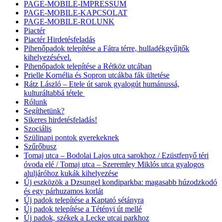
PAGE-MOBILE-IMPRESSUM
PAGE-MOBILE-KAPCSOLAT
PAGE-MOBILE-ROLUNK
Piactér
Piactér Hirdetésfeladás
Pihenőpadok telepítése a Fátra térre, hulladékgyűjtők
kihelyezésével.
Pihenőpadok telepítése a Rétköz utcában
Prielle Kornélia és Sopron utcákba fák ültetése
Rátz László – Etele út sarok gyalogút humánussá,
kulturáltabbá tétele
Rólunk
Segíthetünk?
Sikeres hirdetésfeladás!
Szociális
Szülinapi pontok gyerekeknek
Szűrőbusz
Tomaj utca – Bodolai Lajos utca sarokhoz / Ezüstfenyő téri
óvoda elé / Tomaj utca – Szeremley Miklós utca gyalogos
aluljáróhoz kukák kihelyezése
Új eszközök a Dzsungel kondiparkba: magasabb húzodzkodó
és egy párhuzamos korlát
Új padok telepítése a Kaptató sétányra
Új padok telepítése a Tétényi út mellé
Új padok, székek a Lecke utcai parkhoz