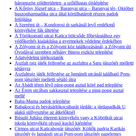
háromszög zöldterületen a szőlőlugas újjáépítése
A Kőrösy József utca – Baranyai utca – Baranyai tér- Október
huszonharmadika utca által körülhatárolt részen padok
felújítása
A Szerémi út – Kondorosi út sarkánál levő emlékmű
környékére fák ültetése
A Törökugrató utcai Katica bölcsőde főbejáratához egy
védőkerítés kialakítása a gyermekek védelme érdekében
A Zólyomi út és a Zólyomi köz találkozásánál, a Zólyomi úti
Óvodával szemben néhány fitness eszköz telepítése
Adatvédelmi tájékoztatók
Aszfalt rajz játék felfestése az aszfaltra a Saru játszótér melletti
sétányra
Aszfaltrajz játék felfestése az Igmándi utcánál található Pom-
pom játszótér melletti sétáló útra
Az Abádi téren lévő ping-pong asztal köré pad telepítése
Az Érem utcában sakkasztal telepítése a ping-pong asztal
mellé
Baba-Mama padok telepítése
Babakocsi és bevásárlókocsibarát járdák: a járdapadkák U
alakú süllyesztése az átkelőknél
Búsuló Juhász étterem környékén vagy a Köbölkút utcai
iskola környékén olvasó kuckó kiépítése
Cirmos utcai Katicabogár játszótér, Költők parkja Karikás
játszótér és Igmándi utcai Pom-pom játszótér napelemes