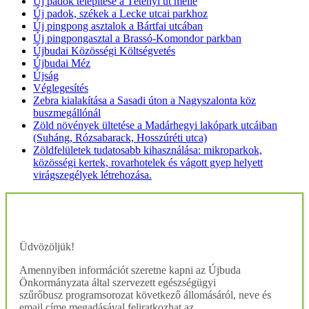
Új padok telepítése a Tétényi út mellé
Új padok, székek a Lecke utcai parkhoz
Új pingpong asztalok a Bártfai utcában
Új pingpongasztal a Brassó-Komondor parkban
Újbudai Közösségi Költségvetés
Újbudai Méz
Újság
Véglegesítés
Zebra kialakítása a Sasadi úton a Nagyszalonta köz
buszmegállónál
Zöld növények ültetése a Madárhegyi lakópark utcáiban
(Suháng, Rózsabarack, Hosszúréti utca)
Zöldfelületek tudatosabb kihasználása: mikroparkok,
közösségi kertek, rovarhotelek és vágott gyep helyett
virágszegélyek létrehozása.
Üdvözöljük!
Amennyiben információt szeretne kapni az Újbuda
Önkormányzata által szervezett egészségügyi
szűrőbusz programsorozat következő állomásáról, neve és
email címe megadásával feliratkozhat az