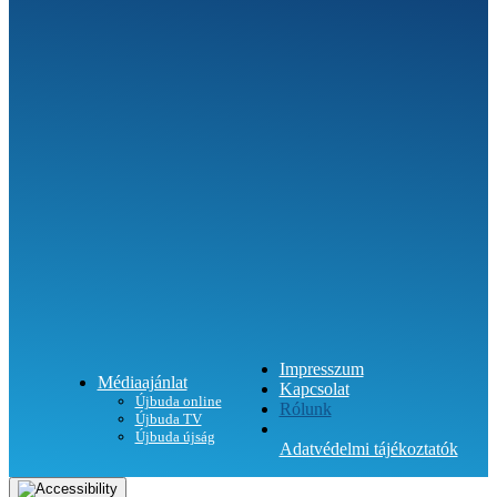
SEGÍTHETÜNK?
Impresszum
Médiaajánlat
Kapcsolat
Újbuda online
Rólunk
Újbuda TV
Újbuda újság
Adatvédelmi tájékoztatók