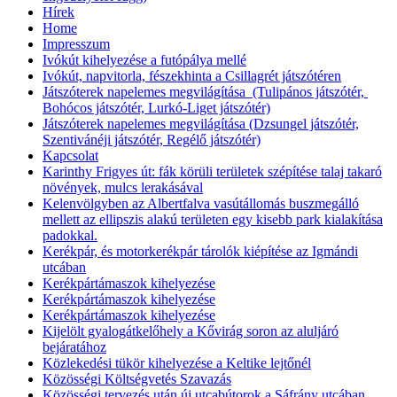
Hírek
Home
Impresszum
Ivókút kihelyezése a futópálya mellé
Ivókút, napvitorla, fészekhinta a Csillagrét játszótéren
Játszóterek napelemes megvilágítása (Tulipános játszótér,
Bohócos játszótér, Lurkó-Liget játszótér)
Játszóterek napelemes megvilágítása (Dzsungel játszótér,
Szentivánéji játszótér, Regélő játszótér)
Kapcsolat
Karinthy Frigyes út: fák körüli területek szépítése talaj takaró
növények, mulcs lerakásával
Kelenvölgyben az Albertfalva vasútállomás buszmegálló
mellett az ellipszis alakú területen egy kisebb park kialakítása
padokkal.
Kerékpár, és motorkerékpár tárolók kiépítése az Igmándi
utcában
Kerékpártámaszok kihelyezése
Kerékpártámaszok kihelyezése
Kerékpártámaszok kihelyezése
Kijelölt gyalogátkelőhely a Kővirág soron az aluljáró
bejáratához
Közlekedési tükör kihelyezése a Keltike lejtőnél
Közösségi Költségvetés Szavazás
Közösségi tervezés után új utcabútorok a Sáfrány utcában