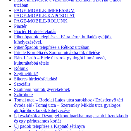
utcában
PAGE-MOBILE-IMPRESSUM
PAGE-MOBILE-KAPCSOLAT
PAGE-MOBILE-ROLUNK
Piactér
Piactér Hirdetésfeladás
Pihenőpadok telepítése a Fátra térre, hulladékgyűjtők
kihelyezésével.
Pihenőpadok telepítése a Rétköz utcában
Prielle Kornélia és Sopron utcákba fák ültetése
Rátz László – Etele út sarok gyalogút humánussá,
kulturáltabbá tétele
Rólunk
Segíthetünk?
Sikeres hirdetésfeladás!
Szociális
Szülinapi pontok gyerekeknek
Szűrőbusz
Tomaj utca – Bodolai Lajos utca sarokhoz / Ezüstfenyő téri
óvoda elé / Tomaj utca – Szeremley Miklós utca gyalogos
aluljáróhoz kukák kihelyezése
Új eszközök a Dzsungel kondiparkba: magasabb húzodzkodó
és egy párhuzamos korlát
Új padok telepítése a Kaptató sétányra