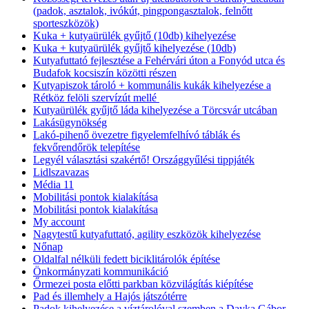
(padok, asztalok, ivókút, pingpongasztalok, felnőtt
sporteszközök)
Kuka + kutyaürülék gyűjtő (10db) kihelyezése
Kuka + kutyaürülék gyűjtő kihelyezése (10db)
Kutyafuttató fejlesztése a Fehérvári úton a Fonyód utca és
Budafok kocsiszín közötti részen
Kutyapiszok tároló + kommunális kukák kihelyezése a
Rétköz felöli szervízút mellé
Kutyaürülék gyűjtő láda kihelyezése a Törcsvár utcában
Lakásügynökség
Lakó-pihenő övezetre figyelemfelhívó táblák és
fekvőrendőrök telepítése
Legyél választási szakértő! Országgyűlési tippjáték
Lidlszavazas
Média 11
Mobilitási pontok kialakítása
Mobilitási pontok kialakítása
My account
Nagytestű kutyafuttató, agility eszközök kihelyezése
Nőnap
Oldalfal nélküli fedett biciklitárolók építése
Önkormányzati kommunikáció
Őrmezei posta előtti parkban közvilágítás kiépítése
Pad és illemhely a Hajós játszótérre
Padok kihelyezése a víztárolóval szemben a Dayka Gábor