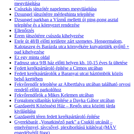
megvilágítása
Csúszkás játszótér napelemes megvilágítása
Dzsungel játszótérre mérleghinta telepítése
Dzsungel parkban a Vízmű melletti új ping-pong asztal
telepítése és a környezet rendezése
Ellenőrzés
Érem játszótérre csúszda kihelyezése
Etele út 48/B előtti területre zárt szemetes, Hengermalom,
Kalotaszeg és Barázda utca környékére kutyaürülék gyűjtő +
pad kihelyezése
Ez egy minta oldal
Fadrusz utca 9/B ház előtti helyen kb. 10-15 éves fa ültetése
Fedett kerékpártároló építése a Cirmos utcában
Fedett kerékpártárolók a Baranyai utcai háztömbök közös
belső kertjében
Fekvőrendőr telepítése az Albertfalva utcában található orvosi
rendelő előtti parkolóhoz
Fekvőrendőrök a Mikes Kelemen utcában
Forgalomcsillapítás kiépítése a Dayka Gábor utcában
Gazdagréti Közösségi Ház – Regős utca közötti járda
kivilágítása
Gazdagréti téren fedett kerékpártároló építése
Gyerekbarát „Vonatkinéző park” a Csukló utcánál –
emelvénnyel, távcsővel, plexiborítású kilátóval (MÁV
engedélyétől függ)