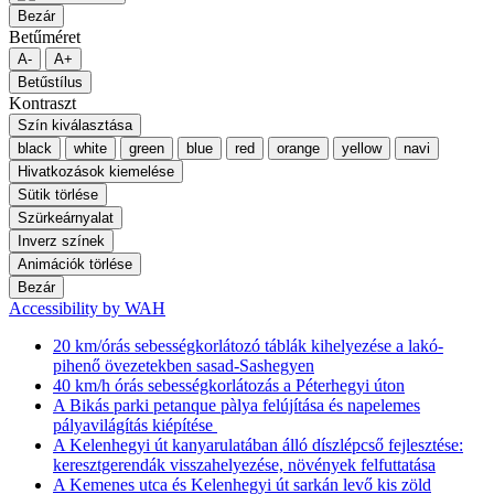
Bezár
Betűméret
A-
A+
Betűstílus
Kontraszt
Szín kiválasztása
black
white
green
blue
red
orange
yellow
navi
Hivatkozások kiemelése
Sütik törlése
Szürkeárnyalat
Inverz színek
Animációk törlése
Bezár
Accessibility by WAH
20 km/órás sebességkorlátozó táblák kihelyezése a lakó-
pihenő övezetekben sasad-Sashegyen
40 km/h órás sebességkorlátozás a Péterhegyi úton
A Bikás parki petanque pàlya felújítása és napelemes
pályavilágítás kiépítése
A Kelenhegyi út kanyarulatában álló díszlépcső fejlesztése:
keresztgerendák visszahelyezése, növények felfuttatása
A Kemenes utca és Kelenhegyi út sarkán levő kis zöld