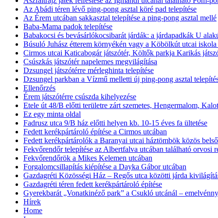
Aszfaltrajz játék felfestése az Igmándi utcánál található Pom-pom
Az Abádi téren lévő ping-pong asztal köré pad telepítése
Az Érem utcában sakkasztal telepítése a ping-pong asztal mellé
Baba-Mama padok telepítése
Babakocsi és bevásárlókocsibarát járdák: a járdapadkák U alakú
Búsuló Juhász étterem környékén vagy a Köbölkút utcai iskola
Cirmos utcai Katicabogár játszótér, Költők parkja Karikás játs
Csúszkás játszótér napelemes megvilágítása
Dzsungel játszótérre mérleghinta telepítése
Dzsungel parkban a Vízmű melletti új ping-pong asztal telepíté
Ellenőrzés
Érem játszótérre csúszda kihelyezése
Etele út 48/B előtti területre zárt szemetes, Hengermalom, Kal
Ez egy minta oldal
Fadrusz utca 9/B ház előtti helyen kb. 10-15 éves fa ültetése
Fedett kerékpártároló építése a Cirmos utcában
Fedett kerékpártárolók a Baranyai utcai háztömbök közös belső
Fekvőrendőr telepítése az Albertfalva utcában található orvosi r
Fekvőrendőrök a Mikes Kelemen utcában
Forgalomcsillapítás kiépítése a Dayka Gábor utcában
Gazdagréti Közösségi Ház – Regős utca közötti járda kivilágítá
Gazdagréti téren fedett kerékpártároló építése
Gyerekbarát „Vonatkinéző park” a Csukló utcánál – emelvénnye
Hírek
Home