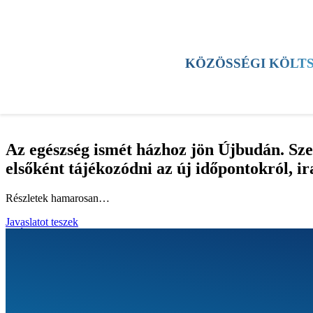
HÍREK
KERÜLET
KULTÚRA
SPORT
KÖZÖSSÉGI KÖLT
TESTÜLETI ÜLÉS
ESEMÉNYEK
Az egészség ismét házhoz jön Újbudán. Sz
elsőként tájékozódni az új időpontokról, i
Részletek hamarosan…
Javaslatot teszek