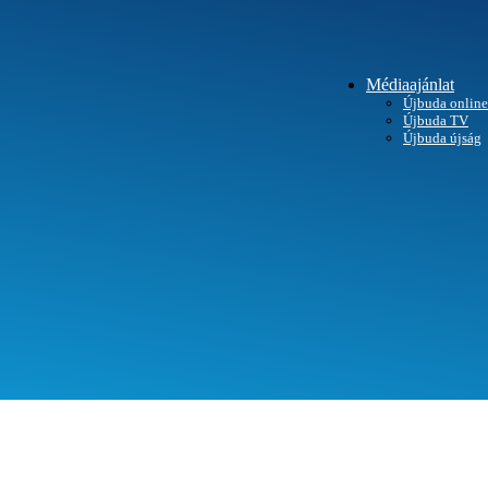
Médiaajánlat
Újbuda online
Újbuda TV
SEGÍTHETÜNK?
Újbuda újság