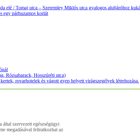
oda elé / Tomaj utca – Szeremley Miklós utca gyalogos aluljáróhoz kuk
s egy párhuzamos korlát
ónál
g, Rózsabarack, Hosszúréti utca)
kertek, rovarhotelek és vágott gyep helyett virágszegélyek létrehozása.
által szervezett egészségügyi
me megadásával feliratkozhat az