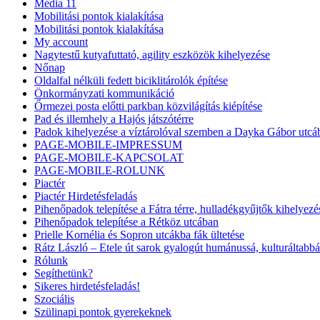
Média 11
Mobilitási pontok kialakítása
Mobilitási pontok kialakítása
My account
Nagytestű kutyafuttató, agility eszközök kihelyezése
Nőnap
Oldalfal nélküli fedett biciklitárolók építése
Önkormányzati kommunikáció
Őrmezei posta előtti parkban közvilágítás kiépítése
Pad és illemhely a Hajós játszótérre
Padok kihelyezése a víztárolóval szemben a Dayka Gábor utcá
PAGE-MOBILE-IMPRESSUM
PAGE-MOBILE-KAPCSOLAT
PAGE-MOBILE-ROLUNK
Piactér
Piactér Hirdetésfeladás
Pihenőpadok telepítése a Fátra térre, hulladékgyűjtők kihelyezé
Pihenőpadok telepítése a Rétköz utcában
Prielle Kornélia és Sopron utcákba fák ültetése
Rátz László – Etele út sarok gyalogút humánussá, kulturáltabbá
Rólunk
Segíthetünk?
Sikeres hirdetésfeladás!
Szociális
Szülinapi pontok gyerekeknek