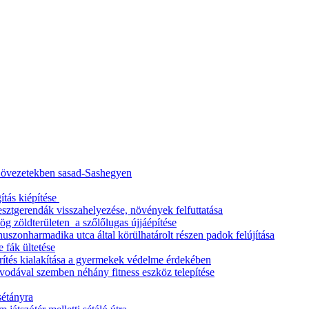
ő övezetekben sasad-Sashegyen
ítás kiépítése
esztgerendák visszahelyezése, növények felfuttatása
g zöldterületen a szőlőlugas újjáépítése
uszonharmadika utca által körülhatárolt részen padok felújítása
 fák ültetése
rítés kialakítása a gyermekek védelme érdekében
vodával szemben néhány fitness eszköz telepítése
 sétányra