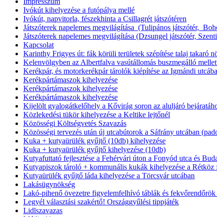
Impresszum
Ivókút kihelyezése a futópálya mellé
Ivókút, napvitorla, fészekhinta a Csillagrét játszótéren
Játszóterek napelemes megvilágítása (Tulipános játszótér, Bohóc
Játszóterek napelemes megvilágítása (Dzsungel játszótér, Szentiv
Kapcsolat
Karinthy Frigyes út: fák körüli területek szépítése talaj takaró
Kelenvölgyben az Albertfalva vasútállomás buszmegálló mellett a
Kerékpár, és motorkerékpár tárolók kiépítése az Igmándi utcáb
Kerékpártámaszok kihelyezése
Kerékpártámaszok kihelyezése
Kerékpártámaszok kihelyezése
Kijelölt gyalogátkelőhely a Kővirág soron az aluljáró bejáratáh
Közlekedési tükör kihelyezése a Keltike lejtőnél
Közösségi Költségvetés Szavazás
Közösségi tervezés után új utcabútorok a Sáfrány utcában (pado
Kuka + kutyaürülék gyűjtő (10db) kihelyezése
Kuka + kutyaürülék gyűjtő kihelyezése (10db)
Kutyafuttató fejlesztése a Fehérvári úton a Fonyód utca és Buda
Kutyapiszok tároló + kommunális kukák kihelyezése a Rétköz f
Kutyaürülék gyűjtő láda kihelyezése a Törcsvár utcában
Lakásügynökség
Lakó-pihenő övezetre figyelemfelhívó táblák és fekvőrendőrök 
Legyél választási szakértő! Országgyűlési tippjáték
Lidlszavazas