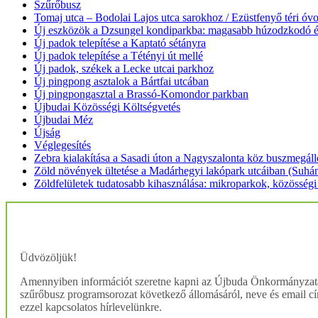
Szűrőbusz
Tomaj utca – Bodolai Lajos utca sarokhoz / Ezüstfenyő téri óv
Új eszközök a Dzsungel kondiparkba: magasabb húzodzkodó é
Új padok telepítése a Kaptató sétányra
Új padok telepítése a Tétényi út mellé
Új padok, székek a Lecke utcai parkhoz
Új pingpong asztalok a Bártfai utcában
Új pingpongasztal a Brassó-Komondor parkban
Újbudai Közösségi Költségvetés
Újbudai Méz
Újság
Véglegesítés
Zebra kialakítása a Sasadi úton a Nagyszalonta köz buszmegáll
Zöld növények ültetése a Madárhegyi lakópark utcáiban (Suhán
Zöldfelületek tudatosabb kihasználása: mikroparkok, közösségi 
Üdvözöljük!
Amennyiben információt szeretne kapni az Újbuda Önkormányzata 
szűrőbusz programsorozat következő állomásáról, neve és email cí
ezzel kapcsolatos hírlevelünkre.