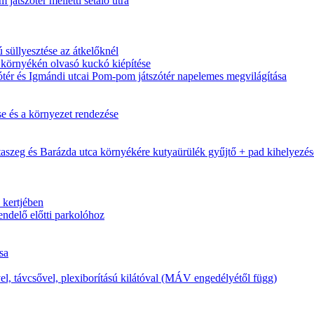
 játszótér melletti sétáló útra
 süllyesztése az átkelőknél
 környékén olvasó kuckó kiépítése
zótér és Igmándi utcai Pom-pom játszótér napelemes megvilágítása
se és a környezet rendezése
otaszeg és Barázda utca környékére kutyaürülék gyűjtő + pad kihelyezés
 kertjében
endelő előtti parkolóhoz
sa
l, távcsővel, plexiborítású kilátóval (MÁV engedélyétől függ)