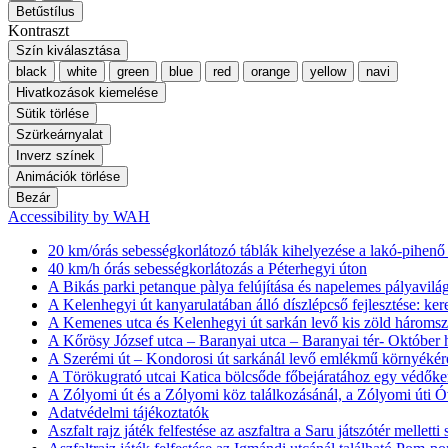
Betűstílus
Kontraszt
Szín kiválasztása
black
white
green
blue
red
orange
yellow
navi
Hivatkozások kiemelése
Sütik törlése
Szürkeárnyalat
Inverz színek
Animációk törlése
Bezár
Accessibility by WAH
20 km/órás sebességkorlátozó táblák kihelyezése a lakó-pihen
40 km/h órás sebességkorlátozás a Péterhegyi úton
A Bikás parki petanque pàlya felújítása és napelemes pályavilág
A Kelenhegyi út kanyarulatában álló díszlépcső fejlesztése: ker
A Kemenes utca és Kelenhegyi út sarkán levő kis zöld háromszö
A Kőrösy József utca – Baranyai utca – Baranyai tér- Október h
A Szerémi út – Kondorosi út sarkánál levő emlékmű környékére
A Törökugrató utcai Katica bölcsőde főbejáratához egy védőke
A Zólyomi út és a Zólyomi köz találkozásánál, a Zólyomi úti Ó
Adatvédelmi tájékoztatók
Aszfalt rajz játék felfestése az aszfaltra a Saru játszótér melletti