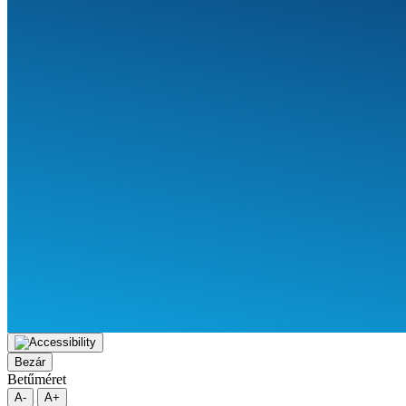
Bezár
Betűméret
A-
A+