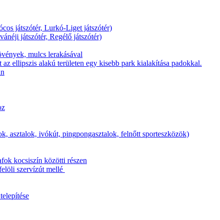
os játszótér, Lurkó-Liget játszótér)
ánéji játszótér, Regélő játszótér)
 növények, mulcs lerakásával
z ellipszis alakú területen egy kisebb park kialakítása padokkal.
an
oz
k, asztalok, ivókút, pingpongasztalok, felnőtt sporteszközök)
fok kocsiszín közötti részen
elöli szervízút mellé
telepítése