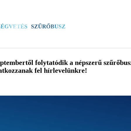
SZÍNES
ÚJSÁG
ÚB TV
60+ PROGRAM
SÉGVETÉS
SZŰRŐBUSZ
ÚJBUDAI MÉZ
eptembertől folytatódik a népszerű szűrőb
ratkozzanak fel
hírlevelünkre
!