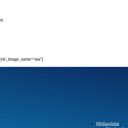
ni
style_image_name='star']
Médiaajánlat