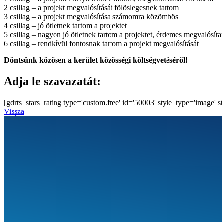
2 csillag – a projekt megvalósítását fölöslegesnek tartom
3 csillag – a projekt megvalósítása számomra közömbös
4 csillag – jó ötletnek tartom a projektet
5 csillag – nagyon jó ötletnek tartom a projektet, érdemes megvalósíta
6 csillag – rendkívül fontosnak tartom a projekt megvalósítását
Döntsünk közösen a kerület közösségi költségvetéséről!
Adja le szavazatát:
[gdrts_stars_rating type='custom.free' id='50003' style_type='image' 
Vissza