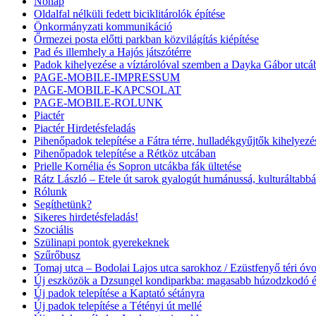
Nőnap
Oldalfal nélküli fedett biciklitárolók építése
Önkormányzati kommunikáció
Őrmezei posta előtti parkban közvilágítás kiépítése
Pad és illemhely a Hajós játszótérre
Padok kihelyezése a víztárolóval szemben a Dayka Gábor utcá
PAGE-MOBILE-IMPRESSUM
PAGE-MOBILE-KAPCSOLAT
PAGE-MOBILE-ROLUNK
Piactér
Piactér Hirdetésfeladás
Pihenőpadok telepítése a Fátra térre, hulladékgyűjtők kihelyezé
Pihenőpadok telepítése a Rétköz utcában
Prielle Kornélia és Sopron utcákba fák ültetése
Rátz László – Etele út sarok gyalogút humánussá, kulturáltabbá
Rólunk
Segíthetünk?
Sikeres hirdetésfeladás!
Szociális
Szülinapi pontok gyerekeknek
Szűrőbusz
Tomaj utca – Bodolai Lajos utca sarokhoz / Ezüstfenyő téri óv
Új eszközök a Dzsungel kondiparkba: magasabb húzodzkodó é
Új padok telepítése a Kaptató sétányra
Új padok telepítése a Tétényi út mellé