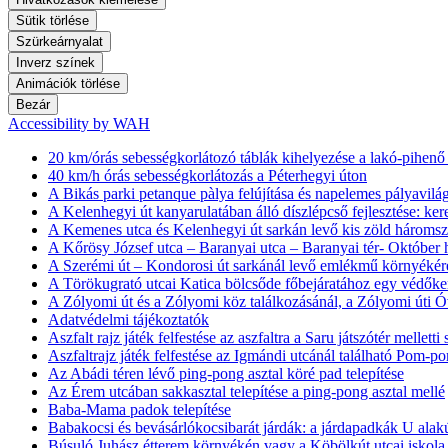
Sütik törlése
Szürkeárnyalat
Inverz színek
Animációk törlése
Bezár
Accessibility by WAH
20 km/órás sebességkorlátozó táblák kihelyezése a lakó-pihen
40 km/h órás sebességkorlátozás a Péterhegyi úton
A Bikás parki petanque pàlya felújítása és napelemes pályavilág
A Kelenhegyi út kanyarulatában álló díszlépcső fejlesztése: ker
A Kemenes utca és Kelenhegyi út sarkán levő kis zöld háromszö
A Kőrösy József utca – Baranyai utca – Baranyai tér- Október h
A Szerémi út – Kondorosi út sarkánál levő emlékmű környékére
A Törökugrató utcai Katica bölcsőde főbejáratához egy védőke
A Zólyomi út és a Zólyomi köz találkozásánál, a Zólyomi úti Ó
Adatvédelmi tájékoztatók
Aszfalt rajz játék felfestése az aszfaltra a Saru játszótér melletti
Aszfaltrajz játék felfestése az Igmándi utcánál található Pom-pom
Az Abádi téren lévő ping-pong asztal köré pad telepítése
Az Érem utcában sakkasztal telepítése a ping-pong asztal mellé
Baba-Mama padok telepítése
Babakocsi és bevásárlókocsibarát járdák: a járdapadkák U alakú
Búsuló Juhász étterem környékén vagy a Köbölkút utcai iskola