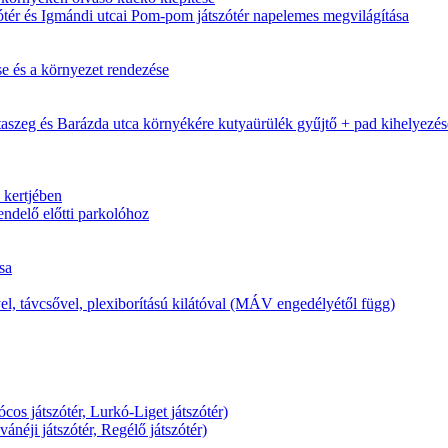
zótér és Igmándi utcai Pom-pom játszótér napelemes megvilágítása
se és a környezet rendezése
otaszeg és Barázda utca környékére kutyaürülék gyűjtő + pad kihelyezés
 kertjében
endelő előtti parkolóhoz
sa
l, távcsővel, plexiborítású kilátóval (MÁV engedélyétől függ)
os játszótér, Lurkó-Liget játszótér)
ánéji játszótér, Regélő játszótér)