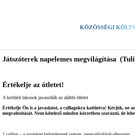
HÍREK
KERÜLET
KULTÚRA
SPORT
KÖZÖSSÉGI KÖLT
TESTÜLETI ÜLÉS
ESEMÉNYEK
Játszóterek napelemes megvilágítása (Tulip
Értékelje az ötletet!
A kerületi lakosok javasolták az alábbi ötletet
Értékelje Ön is a javaslatot, a csillagokra kattintva! Kérjük, ne 
megvalósítását. Nem kötelező minden körzetben szavazni, de lehe
1 csillag – a projektet helytelennek tartom, megvalósítását ellenzem