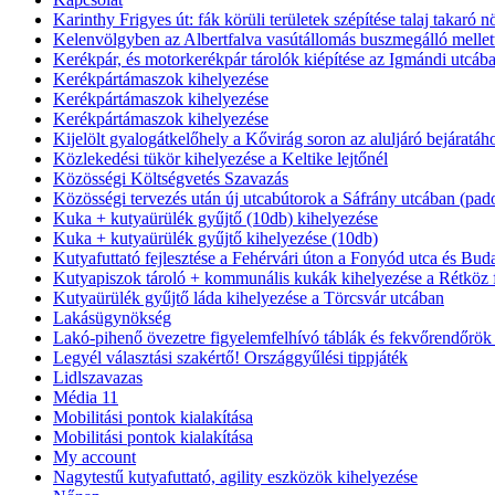
Karinthy Frigyes út: fák körüli területek szépítése talaj takaró
Kelenvölgyben az Albertfalva vasútállomás buszmegálló mellett a
Kerékpár, és motorkerékpár tárolók kiépítése az Igmándi utcáb
Kerékpártámaszok kihelyezése
Kerékpártámaszok kihelyezése
Kerékpártámaszok kihelyezése
Kijelölt gyalogátkelőhely a Kővirág soron az aluljáró bejáratáh
Közlekedési tükör kihelyezése a Keltike lejtőnél
Közösségi Költségvetés Szavazás
Közösségi tervezés után új utcabútorok a Sáfrány utcában (pado
Kuka + kutyaürülék gyűjtő (10db) kihelyezése
Kuka + kutyaürülék gyűjtő kihelyezése (10db)
Kutyafuttató fejlesztése a Fehérvári úton a Fonyód utca és Buda
Kutyapiszok tároló + kommunális kukák kihelyezése a Rétköz f
Kutyaürülék gyűjtő láda kihelyezése a Törcsvár utcában
Lakásügynökség
Lakó-pihenő övezetre figyelemfelhívó táblák és fekvőrendőrök 
Legyél választási szakértő! Országgyűlési tippjáték
Lidlszavazas
Média 11
Mobilitási pontok kialakítása
Mobilitási pontok kialakítása
My account
Nagytestű kutyafuttató, agility eszközök kihelyezése