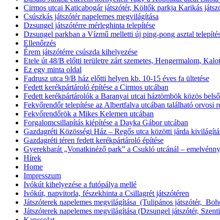
Cirmos utcai Katicabogár játszótér, Költők parkja Karikás játs
Csúszkás játszótér napelemes megvilágítása
Dzsungel játszótérre mérleghinta telepítése
Dzsungel parkban a Vízmű melletti új ping-pong asztal telepíté
Ellenőrzés
Érem játszótérre csúszda kihelyezése
Etele út 48/B előtti területre zárt szemetes, Hengermalom, Kal
Ez egy minta oldal
Fadrusz utca 9/B ház előtti helyen kb. 10-15 éves fa ültetése
Fedett kerékpártároló építése a Cirmos utcában
Fedett kerékpártárolók a Baranyai utcai háztömbök közös belső
Fekvőrendőr telepítése az Albertfalva utcában található orvosi r
Fekvőrendőrök a Mikes Kelemen utcában
Forgalomcsillapítás kiépítése a Dayka Gábor utcában
Gazdagréti Közösségi Ház – Regős utca közötti járda kivilágítá
Gazdagréti téren fedett kerékpártároló építése
Gyerekbarát „Vonatkinéző park” a Csukló utcánál – emelvénnye
Hírek
Home
Impresszum
Ivókút kihelyezése a futópálya mellé
Ivókút, napvitorla, fészekhinta a Csillagrét játszótéren
Játszóterek napelemes megvilágítása (Tulipános játszótér, Bohóc
Játszóterek napelemes megvilágítása (Dzsungel játszótér, Szentiv
Kapcsolat