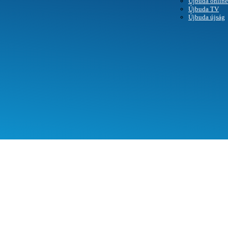
Újbuda online
Újbuda TV
SEGÍTHETÜNK?
Újbuda újság