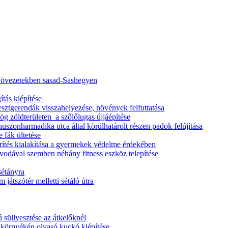
ő övezetekben sasad-Sashegyen
ítás kiépítése
esztgerendák visszahelyezése, növények felfuttatása
g zöldterületen a szőlőlugas újjáépítése
uszonharmadika utca által körülhatárolt részen padok felújítása
 fák ültetése
rítés kialakítása a gyermekek védelme érdekében
vodával szemben néhány fitness eszköz telepítése
 sétányra
 játszótér melletti sétáló útra
 süllyesztése az átkelőknél
 környékén olvasó kuckó kiépítése