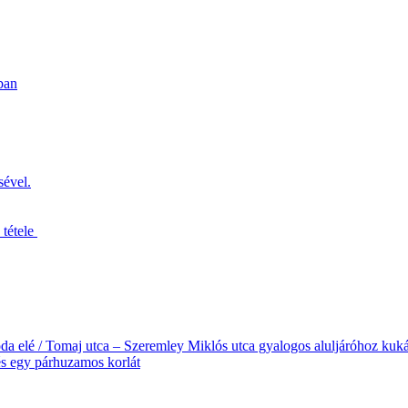
ban
sével.
 tétele
oda elé / Tomaj utca – Szeremley Miklós utca gyalogos aluljáróhoz kuk
s egy párhuzamos korlát