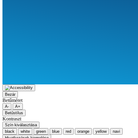
Bezár
Betűméret
A-
A+
Betűstílus
Kontraszt
Szín kiválasztása
black
white
green
blue
red
orange
yellow
navi
Hivatkozások kiemelése