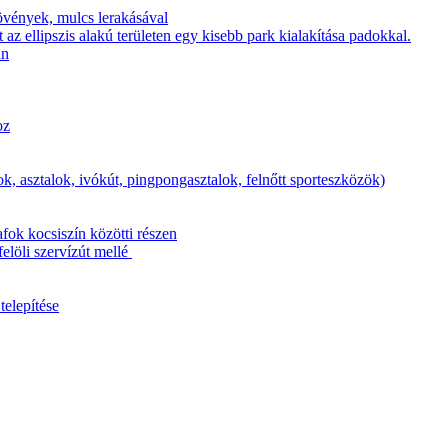
 növények, mulcs lerakásával
z ellipszis alakú területen egy kisebb park kialakítása padokkal.
an
oz
k, asztalok, ivókút, pingpongasztalok, felnőtt sporteszközök)
fok kocsiszín közötti részen
elöli szervízút mellé
telepítése