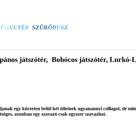
SZÍNES
ÚJSÁG
ÚB TV
60+ PROGRAM
SÉGVETÉS
SZŰRŐBUSZ
ÚJBUDAI MÉZ
ános játszótér, Bohócos játszótér, Lurkó-Li
adjanak egy körzeten belül két ötletnek ugyanannyi csillagot, de min
tséges, azonban egy szavazó csak egyszer szavazhat.