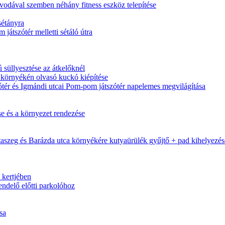
vodával szemben néhány fitness eszköz telepítése
 sétányra
 játszótér melletti sétáló útra
 süllyesztése az átkelőknél
 környékén olvasó kuckó kiépítése
zótér és Igmándi utcai Pom-pom játszótér napelemes megvilágítása
se és a környezet rendezése
otaszeg és Barázda utca környékére kutyaürülék gyűjtő + pad kihelyezés
 kertjében
endelő előtti parkolóhoz
sa