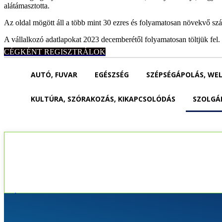
alátámasztotta.
Az oldal mögött áll a több mint 30 ezres és folyamatosan növekvő sz
A vállalkozó adatlapokat 2023 decemberétől folyamatosan töltjük fel. 
CÉGKÉNT REGISZTRÁLOK
AUTÓ, FUVAR
EGÉSZSÉG
SZÉPSÉGÁPOLÁS, WE
KULTÚRA, SZÓRAKOZÁS, KIKAPCSOLÓDÁS
SZOLGÁ