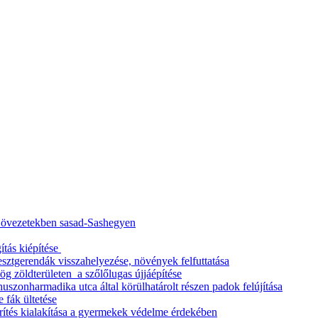
ő övezetekben sasad-Sashegyen
ítás kiépítése
esztgerendák visszahelyezése, növények felfuttatása
g zöldterületen a szőlőlugas újjáépítése
uszonharmadika utca által körülhatárolt részen padok felújítása
 fák ültetése
rítés kialakítása a gyermekek védelme érdekében