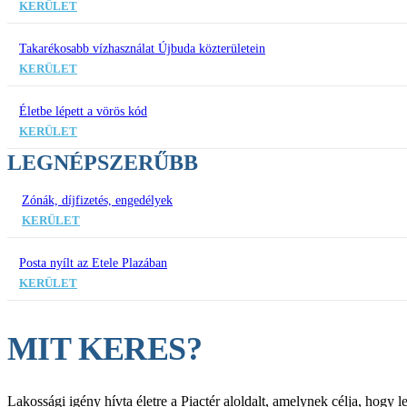
KERÜLET
Takarékosabb vízhasználat Újbuda közterületein
KERÜLET
Életbe lépett a vörös kód
KERÜLET
LEGNÉPSZERŰBB
Zónák, díjfizetés, engedélyek
KERÜLET
Posta nyílt az Etele Plazában
KERÜLET
MIT KERES?
Lakossági igény hívta életre a Piactér aloldalt, amelynek célja, hogy 