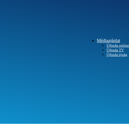
Médiaajánlat
Újbuda online
Újbuda TV
SEGÍTHETÜNK?
Újbuda újság