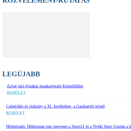
KÖZVÉLEMÉNY-KUTATÁS
LEGÚJABB
Zajjal járó éjszakai munkavégzés Kelenföldön
KERÜLET
Csősérülés és vízhiány a XI. kerületben, a Gazdagréti térnél
KERÜLET
Hőségriadó: Hétköznap este ingyenes a Sport11 és a Nyéki Imre Uszoda a k