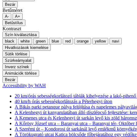
Bezár
Betűméret
A-
A+
Betűstílus
Kontraszt
Szín kiválasztása
black
white
green
blue
red
orange
yellow
navi
Hivatkozások kiemelése
Sütik törlése
Szürkeárnyalat
Inverz színek
Animációk törlése
Bezár
Accessibility by WAH
20 km/órás sebességkorlátozó táblák kihelyezése a lakó-pihen
40 km/h órás sebességkorlátozás a Péterhegyi úton
A Bikás parki petanque pàlya felújítása és napelemes pályavilág
A Kelenhegyi út kanyarulatában álló díszlépcső fejlesztése: ker
A Kemenes utca és Kelenhegyi út sarkán levő kis zöld háromszö
A Kőrösy József utca – Baranyai utca – Baranyai tér- Október h
A Szerémi út – Kondorosi út sarkánál levő emlékmű környékére
A Törökugrató utcai Katica bölcsőde főbejáratához egy védőke