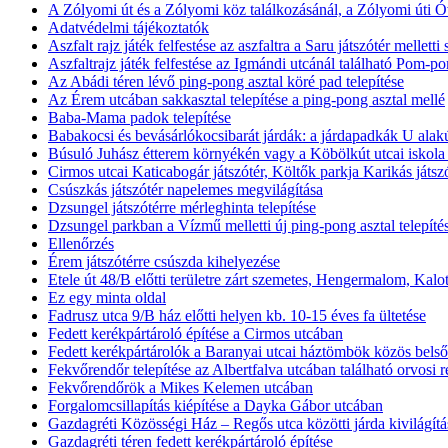
A Zólyomi út és a Zólyomi köz találkozásánál, a Zólyomi úti Ó
Adatvédelmi tájékoztatók
Aszfalt rajz játék felfestése az aszfaltra a Saru játszótér melletti
Aszfaltrajz játék felfestése az Igmándi utcánál található Pom-pom
Az Abádi téren lévő ping-pong asztal köré pad telepítése
Az Érem utcában sakkasztal telepítése a ping-pong asztal mellé
Baba-Mama padok telepítése
Babakocsi és bevásárlókocsibarát járdák: a járdapadkák U alakú
Búsuló Juhász étterem környékén vagy a Köbölkút utcai iskola
Cirmos utcai Katicabogár játszótér, Költők parkja Karikás játs
Csúszkás játszótér napelemes megvilágítása
Dzsungel játszótérre mérleghinta telepítése
Dzsungel parkban a Vízmű melletti új ping-pong asztal telepíté
Ellenőrzés
Érem játszótérre csúszda kihelyezése
Etele út 48/B előtti területre zárt szemetes, Hengermalom, Kal
Ez egy minta oldal
Fadrusz utca 9/B ház előtti helyen kb. 10-15 éves fa ültetése
Fedett kerékpártároló építése a Cirmos utcában
Fedett kerékpártárolók a Baranyai utcai háztömbök közös belső
Fekvőrendőr telepítése az Albertfalva utcában található orvosi r
Fekvőrendőrök a Mikes Kelemen utcában
Forgalomcsillapítás kiépítése a Dayka Gábor utcában
Gazdagréti Közösségi Ház – Regős utca közötti járda kivilágítá
Gazdagréti téren fedett kerékpártároló építése