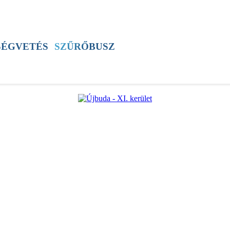
SZÍNES
ÚJSÁG
ÚB TV
60+ PROGRAM
SÉGVETÉS
SZŰRŐBUSZ
ÚJBUDAI MÉZ