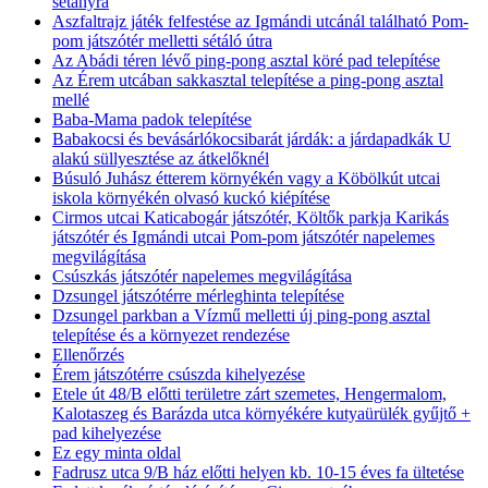
sétányra
Aszfaltrajz játék felfestése az Igmándi utcánál található Pom-
pom játszótér melletti sétáló útra
Az Abádi téren lévő ping-pong asztal köré pad telepítése
Az Érem utcában sakkasztal telepítése a ping-pong asztal
mellé
Baba-Mama padok telepítése
Babakocsi és bevásárlókocsibarát járdák: a járdapadkák U
alakú süllyesztése az átkelőknél
Búsuló Juhász étterem környékén vagy a Köbölkút utcai
iskola környékén olvasó kuckó kiépítése
Cirmos utcai Katicabogár játszótér, Költők parkja Karikás
játszótér és Igmándi utcai Pom-pom játszótér napelemes
megvilágítása
Csúszkás játszótér napelemes megvilágítása
Dzsungel játszótérre mérleghinta telepítése
Dzsungel parkban a Vízmű melletti új ping-pong asztal
telepítése és a környezet rendezése
Ellenőrzés
Érem játszótérre csúszda kihelyezése
Etele út 48/B előtti területre zárt szemetes, Hengermalom,
Kalotaszeg és Barázda utca környékére kutyaürülék gyűjtő +
pad kihelyezése
Ez egy minta oldal
Fadrusz utca 9/B ház előtti helyen kb. 10-15 éves fa ültetése