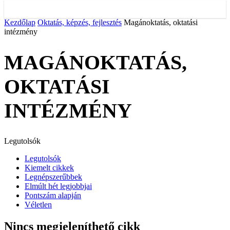
Kezdőlap
Oktatás, képzés, fejlesztés
Magánoktatás, oktatási
intézmény
MAGÁNOKTATÁS,
OKTATÁSI
INTÉZMÉNY
Legutolsók
Legutolsók
Kiemelt cikkek
Legnépszerűbbek
Elmúlt hét legjobbjai
Pontszám alapján
Véletlen
Nincs megjeleníthető cikk