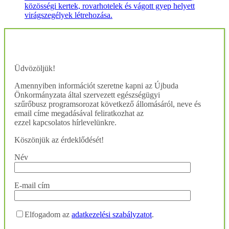
közösségi kertek, rovarhotelek és vágott gyep helyett
virágszegélyek létrehozása.
Üdvözöljük!
Amennyiben információt szeretne kapni az Újbuda
Önkormányzata által szervezett egészségügyi
szűrőbusz programsorozat következő állomásáról, neve és
email címe megadásával feliratkozhat az
ezzel kapcsolatos hírlevelünkre.
Köszönjük az érdeklődését!
Név
E-mail cím
Elfogadom az
adatkezelési szabályzatot
.