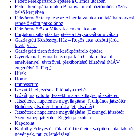
Fedett kerékpártároló építése a Cirmos utcában
Fedett kerékpártárolók a Baranyai utcai háztömbök közös
belső kertjében
Fekvőrendőr telepítése az Albertfalva utcában található orvosi
rendelő előtti parkolóhoz
Fekvőrendőrök a Mikes Kelemen utcában
Forgalomcsillapítás kiépítése a Dayka Gábor utcában
Gazdagréti Közösségi Ház – Regős utca közötti járda
kivilágítása
Gazdagréti téren fedett kerékpártároló építése
Gyerekbarát „Vonatkinéző park” a Csukló utcánál –
emelvénnyel, távcsővel, plexiborítású kilátóval (MÁV
engedélyétől függ)
Hírek
Home
Impresszum
Ivókút kihelyezése a futópálya mellé
Ivókút, napvitorla, fészekhinta a Csillagrét játszótéren
Játszóterek napelemes megvilágítása (Tulipános játszótér,
Bohócos játszótér, Lurkó-Liget játszótér)
Játszóterek napelemes megvilágítása (Dzsungel játszótér,
Szentivánéji játszótér, Regélő játszótér)
Kapcsolat
Karinthy Frigyes út: fák körüli területek szépítése talaj takaró
növények, mulcs lerakásával