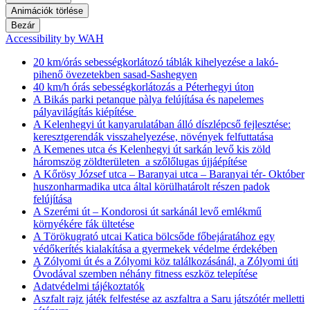
Animációk törlése
Bezár
Accessibility by WAH
20 km/órás sebességkorlátozó táblák kihelyezése a lakó-
pihenő övezetekben sasad-Sashegyen
40 km/h órás sebességkorlátozás a Péterhegyi úton
A Bikás parki petanque pàlya felújítása és napelemes
pályavilágítás kiépítése
A Kelenhegyi út kanyarulatában álló díszlépcső fejlesztése:
keresztgerendák visszahelyezése, növények felfuttatása
A Kemenes utca és Kelenhegyi út sarkán levő kis zöld
háromszög zöldterületen a szőlőlugas újjáépítése
A Kőrösy József utca – Baranyai utca – Baranyai tér- Október
huszonharmadika utca által körülhatárolt részen padok
felújítása
A Szerémi út – Kondorosi út sarkánál levő emlékmű
környékére fák ültetése
A Törökugrató utcai Katica bölcsőde főbejáratához egy
védőkerítés kialakítása a gyermekek védelme érdekében
A Zólyomi út és a Zólyomi köz találkozásánál, a Zólyomi úti
Óvodával szemben néhány fitness eszköz telepítése
Adatvédelmi tájékoztatók
Aszfalt rajz játék felfestése az aszfaltra a Saru játszótér melletti