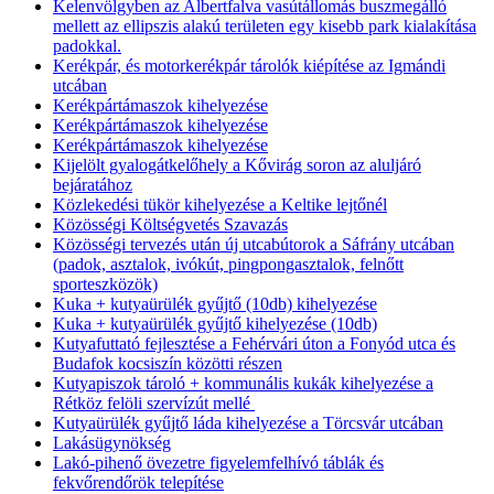
Kelenvölgyben az Albertfalva vasútállomás buszmegálló
mellett az ellipszis alakú területen egy kisebb park kialakítása
padokkal.
Kerékpár, és motorkerékpár tárolók kiépítése az Igmándi
utcában
Kerékpártámaszok kihelyezése
Kerékpártámaszok kihelyezése
Kerékpártámaszok kihelyezése
Kijelölt gyalogátkelőhely a Kővirág soron az aluljáró
bejáratához
Közlekedési tükör kihelyezése a Keltike lejtőnél
Közösségi Költségvetés Szavazás
Közösségi tervezés után új utcabútorok a Sáfrány utcában
(padok, asztalok, ivókút, pingpongasztalok, felnőtt
sporteszközök)
Kuka + kutyaürülék gyűjtő (10db) kihelyezése
Kuka + kutyaürülék gyűjtő kihelyezése (10db)
Kutyafuttató fejlesztése a Fehérvári úton a Fonyód utca és
Budafok kocsiszín közötti részen
Kutyapiszok tároló + kommunális kukák kihelyezése a
Rétköz felöli szervízút mellé
Kutyaürülék gyűjtő láda kihelyezése a Törcsvár utcában
Lakásügynökség
Lakó-pihenő övezetre figyelemfelhívó táblák és
fekvőrendőrök telepítése