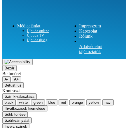
Médiaajánlat
Impresszum
Újbuda online
Kapcsolat
Újbuda TV
Rólunk
Újbuda újság
Adatvédelmi
tájékoztatók
Bezár
Betűméret
A-
A+
Betűstílus
Kontraszt
Szín kiválasztása
black
white
green
blue
red
orange
yellow
navi
Hivatkozások kiemelése
Sütik törlése
Szürkeárnyalat
Inverz színek