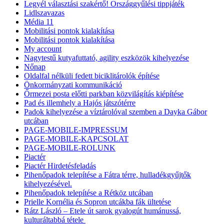
Legyél választási szakértő! Országgyűlési tippjáték
Lidlszavazas
Média 11
Mobilitási pontok kialakítása
Mobilitási pontok kialakítása
My account
Nagytestű kutyafuttató, agility eszközök kihelyezése
Nőnap
Oldalfal nélküli fedett biciklitárolók építése
Önkormányzati kommunikáció
Őrmezei posta előtti parkban közvilágítás kiépítése
Pad és illemhely a Hajós játszótérre
Padok kihelyezése a víztárolóval szemben a Dayka Gábor
utcában
PAGE-MOBILE-IMPRESSUM
PAGE-MOBILE-KAPCSOLAT
PAGE-MOBILE-ROLUNK
Piactér
Piactér Hirdetésfeladás
Pihenőpadok telepítése a Fátra térre, hulladékgyűjtők
kihelyezésével.
Pihenőpadok telepítése a Rétköz utcában
Prielle Kornélia és Sopron utcákba fák ültetése
Rátz László – Etele út sarok gyalogút humánussá,
kulturáltabbá tétele