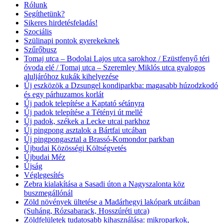
Rólunk
Segíthetünk?
Sikeres hirdetésfeladás!
Szociális
Szülinapi pontok gyerekeknek
Szűrőbusz
Tomaj utca – Bodolai Lajos utca sarokhoz / Ezüstfenyő téri
óvoda elé / Tomaj utca – Szeremley Miklós utca gyalogos
aluljáróhoz kukák kihelyezése
Új eszközök a Dzsungel kondiparkba: magasabb húzodzkodó
és egy párhuzamos korlát
Új padok telepítése a Kaptató sétányra
Új padok telepítése a Tétényi út mellé
Új padok, székek a Lecke utcai parkhoz
Új pingpong asztalok a Bártfai utcában
Új pingpongasztal a Brassó-Komondor parkban
Újbudai Közösségi Költségvetés
Újbudai Méz
Újság
Véglegesítés
Zebra kialakítása a Sasadi úton a Nagyszalonta köz
buszmegállónál
Zöld növények ültetése a Madárhegyi lakópark utcáiban
(Suháng, Rózsabarack, Hosszúréti utca)
Zöldfelületek tudatosabb kihasználása: mikroparkok,