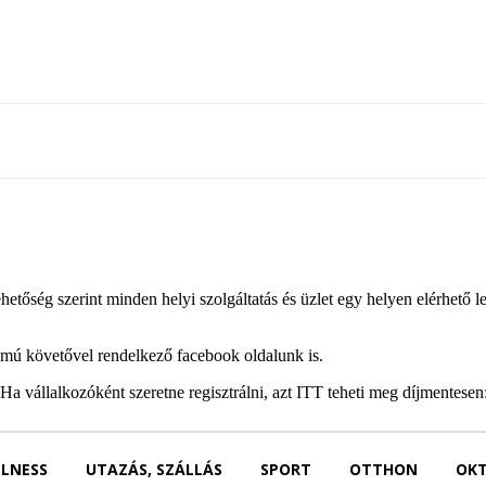
lehetőség szerint minden helyi szolgáltatás és üzlet egy helyen elérhet
ámú követővel rendelkező facebook oldalunk is.
Ha vállalkozóként szeretne regisztrálni, azt ITT teheti meg díjmentesen
LLNESS
UTAZÁS, SZÁLLÁS
SPORT
OTTHON
OKT