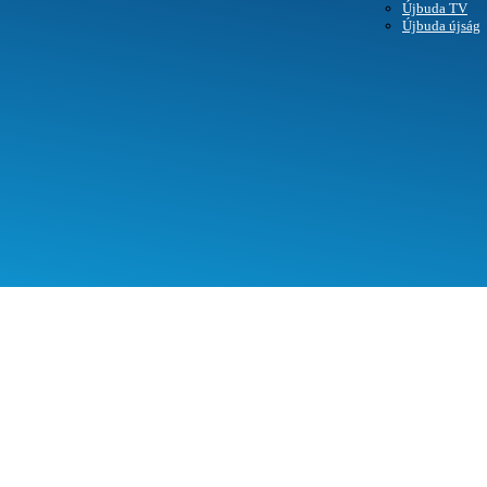
Újbuda TV
SEGÍTHETÜNK?
Újbuda újság