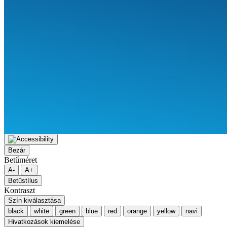
Bezár
Betűméret
A-
A+
Betűstílus
Kontraszt
Szín kiválasztása
black
white
green
blue
red
orange
yellow
navi
Hivatkozások kiemelése