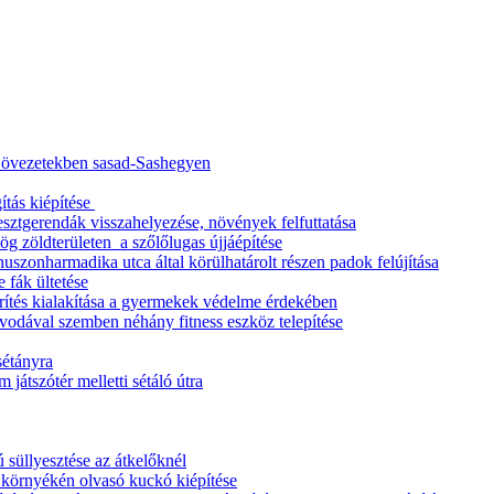
ő övezetekben sasad-Sashegyen
ítás kiépítése
esztgerendák visszahelyezése, növények felfuttatása
g zöldterületen a szőlőlugas újjáépítése
uszonharmadika utca által körülhatárolt részen padok felújítása
 fák ültetése
rítés kialakítása a gyermekek védelme érdekében
vodával szemben néhány fitness eszköz telepítése
 sétányra
 játszótér melletti sétáló útra
 süllyesztése az átkelőknél
 környékén olvasó kuckó kiépítése