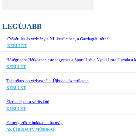
LEGÚJABB
Csősérülés és vízhiány a XI. kerületben, a Gazdagréti térnél
KERÜLET
Hőségriadó: Hétköznap este ingyenes a Sport11 és a Nyéki Imre Uszoda a k
KERÜLET
Takarékosabb vízhasználat Újbuda közterületein
KERÜLET
Életbe lépett a vörös kód
KERÜLET
Famérgezőkre bukkant a hatóság
AZ ÚJBUDA TV MŰSORAI