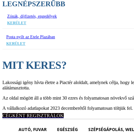
LEGNÉPSZERŰBB
Zónák, díjfizetés, engedélyek
KERÜLET
Posta nyílt az Etele Plazában
KERÜLET
MIT KERES?
Lakossági igény hívta életre a Piactér aloldalt, amelynek célja, hogy 
alátámasztotta.
Az oldal mögött áll a több mint 30 ezres és folyamatosan növekvő sz
A vállalkozó adatlapokat 2023 decemberétől folyamatosan töltjük fel. 
CÉGKÉNT REGISZTRÁLOK
AUTÓ, FUVAR
EGÉSZSÉG
SZÉPSÉGÁPOLÁS, WE