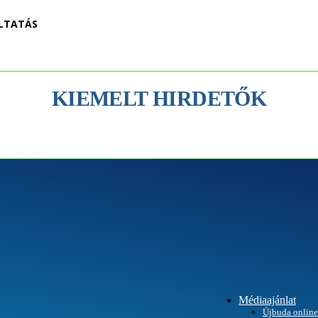
LTATÁS
KIEMELT HIRDETŐK
Médiaajánlat
Újbuda online