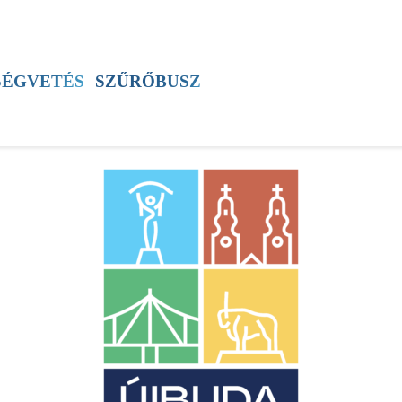
SZÍNES
ÚJSÁG
ÚB TV
60+ PROGRAM
SÉGVETÉS
SZŰRŐBUSZ
ÚJBUDAI MÉZ