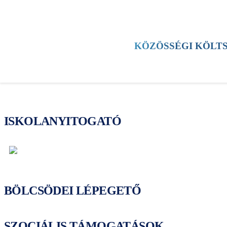
HÍREK
KERÜLET
KULTÚRA
SPORT
KÖZÖSSÉGI KÖLT
TESTÜLETI ÜLÉS
ESEMÉNYEK
ISKOLANYITOGATÓ
BÖLCSÖDEI LÉPEGETŐ
SZOCIÁLIS TÁMOGATÁSOK