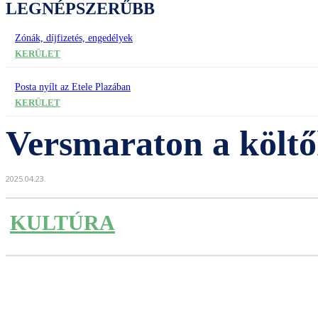
LEGNÉPSZERŰBB
Zónák, díjfizetés, engedélyek
KERÜLET
Posta nyílt az Etele Plazában
KERÜLET
Versmaraton a költő
2025.04.23.
KULTÚRA
Részvény
Facebook