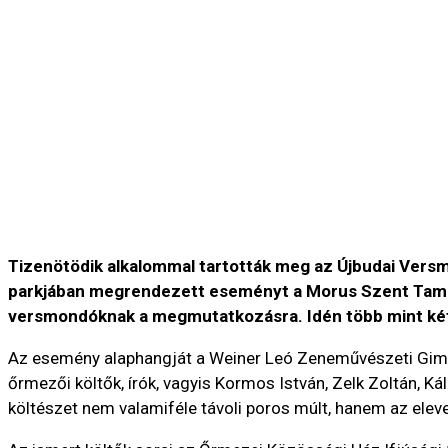
Tizenötödik alkalommal tartották meg az Újbudai Versma
parkjában megrendezett eseményt a Morus Szent Tamás 
versmondóknak a megmutatkozásra. Idén több mint kéts
Az esemény alaphangját a Weiner Leó Zeneművészeti Gimná
őrmezői költők, írók, vagyis Kormos István, Zelk Zoltán, 
költészet nem valamiféle távoli poros múlt, hanem az ele