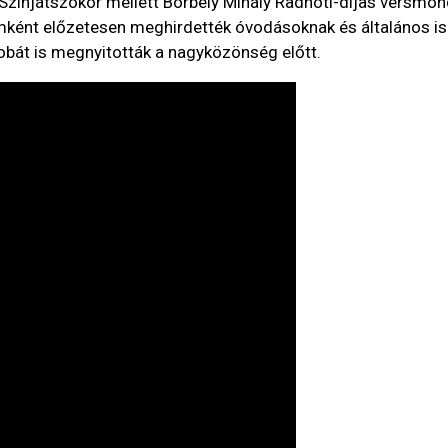
 Színjátszókör mellett Borbély Mihály Radnóti-díjas versmo
ént előzetesen meghirdették óvodásoknak és általános isk
obát is megnyitották a nagyközönség előtt.