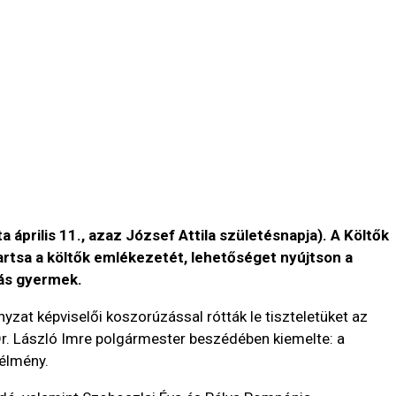
prilis 11., azaz József Attila születésnapja). A Költők
tsa a költők emlékezetét, lehetőséget nyújtson a
ás gyermek.
t képviselői koszorúzással rótták le tiszteletüket az
 Dr. László Imre polgármester beszédében kiemelte: a
 élmény.