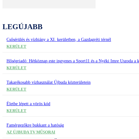
LEGÚJABB
Csősérülés és vízhiány a XI. kerületben, a Gazdagréti térnél
KERÜLET
Hőségriadó: Hétköznap este ingyenes a Sport11 és a Nyéki Imre Uszoda a k
KERÜLET
Takarékosabb vízhasználat Újbuda közterületein
KERÜLET
Életbe lépett a vörös kód
KERÜLET
Famérgezőkre bukkant a hatóság
AZ ÚJBUDA TV MŰSORAI