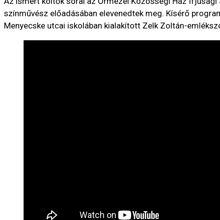
Az ismert költők sorai az Őrmezei Közösségi Ház Ifjúsági
színművész előadásában elevenedtek meg. Kísérő programk
Menyecske utcai iskolában kialakított Zelk Zoltán-emléksz