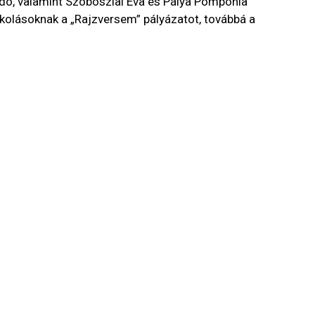
ndó, valamint Szoboszlai Éva és Pálya Pompónia
olásoknak a „Rajzversem” pályázatot, továbbá a