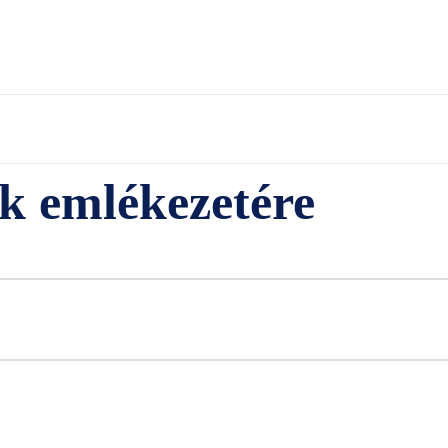
k emlékezetére
Twitter
Pinterest
WhatsApp