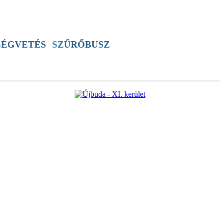
SZÍNES
ÚJSÁG
ÚB TV
60+ PROGRAM
SÉGVETÉS
SZŰRŐBUSZ
ÚJBUDAI MÉZ