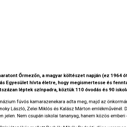
ratont Őrmezőn, a magyar költészet napján (ez 1964 óta á
Egyesület hívta életre, hogy megismertesse és fenntar
zázan léptek színpadra, köztük 110 óvodás és 90 iskol
zium fúvós kamarazenekara adta meg, majd az önkormányza
Kálnoky László, Zelei Miklós és Kalász Márton emlékművénél.
ven jelen. Nem csupán iskolai tananyag, hanem közös emberi