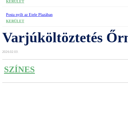
KERÜLET
Posta nyílt az Etele Plazában
KERÜLET
Varjúköltöztetés Ő
2026.02.03.
SZÍNES
Részvény
Facebook