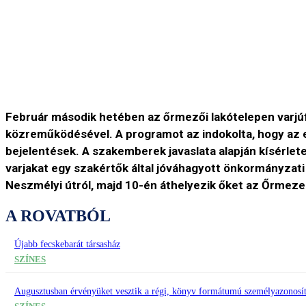
Február második hetében az őrmezői lakótelepen varj
közreműködésével. A programot az indokolta, hogy az e
bejelentések. A szakemberek javaslata alapján kísérlet
varjakat egy szakértők által jóváhagyott önkormányzati 
Neszmélyi útról, majd 10-én áthelyezik őket az Őrmezei 
A ROVATBÓL
Újabb fecskebarát társasház
SZÍNES
Augusztusban érvényüket vesztik a régi, könyv formátumú személyazonosí