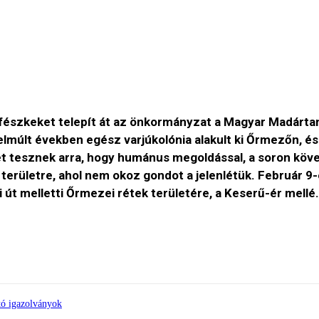
úfészkeket telepít át az önkormányzat a Magyar Madárt
lmúlt években egész varjúkolónia alakult ki Őrmezőn, é
et tesznek arra, hogy humánus megoldással, a soron követ
területre, ahol nem okoz gondot a jelenlétük. Február 9-é
út melletti Őrmezei rétek területére, a Keserű-ér mellé.
tó igazolványok