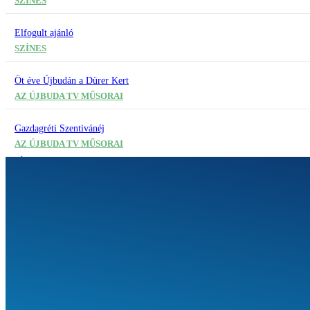
SZÍNES
Elfogult ajánló
SZÍNES
Öt éve Újbudán a Dürer Kert
AZ ÚJBUDA TV MŰSORAI
Gazdagréti Szentivánéj
AZ ÚJBUDA TV MŰSORAI