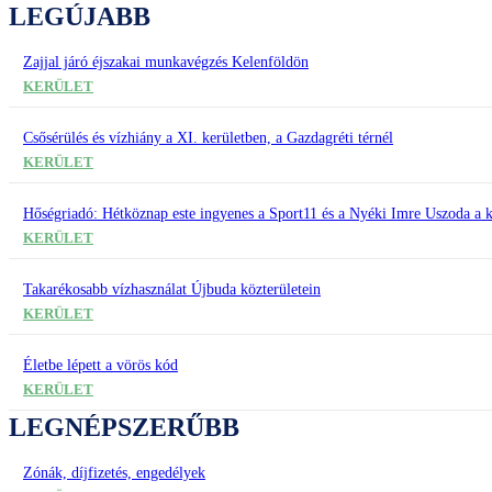
LEGÚJABB
Zajjal járó éjszakai munkavégzés Kelenföldön
KERÜLET
Csősérülés és vízhiány a XI. kerületben, a Gazdagréti térnél
KERÜLET
Hőségriadó: Hétköznap este ingyenes a Sport11 és a Nyéki Imre Uszoda a k
KERÜLET
Takarékosabb vízhasználat Újbuda közterületein
KERÜLET
Életbe lépett a vörös kód
KERÜLET
LEGNÉPSZERŰBB
Zónák, díjfizetés, engedélyek