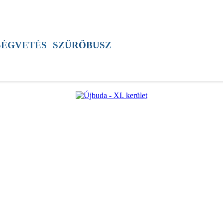
SZÍNES
ÚJSÁG
ÚB TV
60+ PROGRAM
SÉGVETÉS
SZŰRŐBUSZ
ÚJBUDAI MÉZ