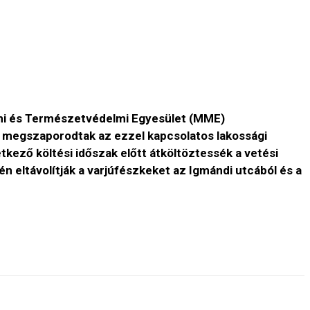
ani és Természetvédelmi Egyesület (MME)
s megszaporodtak az ezzel kapcsolatos lakossági
kező költési időszak előtt átköltöztessék a vetési
n eltávolítják a varjúfészkeket az Igmándi utcából és a