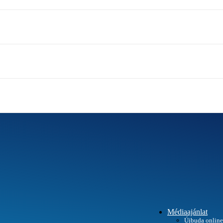
Médiaajánlat
Újbuda online