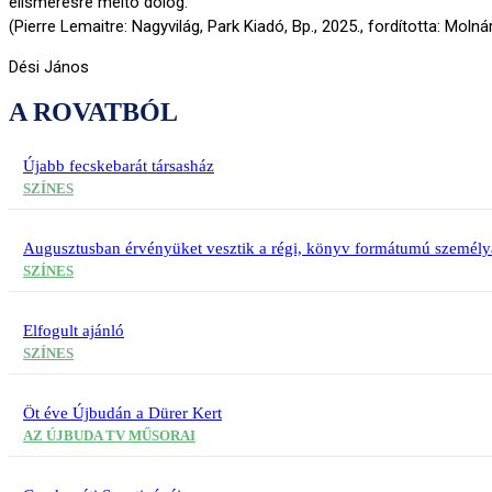
elismerésre méltó dolog.
(Pierre Lemaitre: Nagyvilág, Park Kiadó, Bp., 2025., fordította: Molná
Dési János
A ROVATBÓL
Újabb fecskebarát társasház
SZÍNES
Augusztusban érvényüket vesztik a régi, könyv formátumú személy
SZÍNES
Elfogult ajánló
SZÍNES
Öt éve Újbudán a Dürer Kert
AZ ÚJBUDA TV MŰSORAI