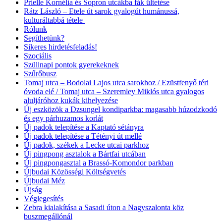
Prielle Kornélia és Sopron utcákba fák ültetése
Rátz László – Etele út sarok gyalogút humánussá,
kulturáltabbá tétele
Rólunk
Segíthetünk?
Sikeres hirdetésfeladás!
Szociális
Szülinapi pontok gyerekeknek
Szűrőbusz
Tomaj utca – Bodolai Lajos utca sarokhoz / Ezüstfenyő téri
óvoda elé / Tomaj utca – Szeremley Miklós utca gyalogos
aluljáróhoz kukák kihelyezése
Új eszközök a Dzsungel kondiparkba: magasabb húzodzkodó
és egy párhuzamos korlát
Új padok telepítése a Kaptató sétányra
Új padok telepítése a Tétényi út mellé
Új padok, székek a Lecke utcai parkhoz
Új pingpong asztalok a Bártfai utcában
Új pingpongasztal a Brassó-Komondor parkban
Újbudai Közösségi Költségvetés
Újbudai Méz
Újság
Véglegesítés
Zebra kialakítása a Sasadi úton a Nagyszalonta köz
buszmegállónál