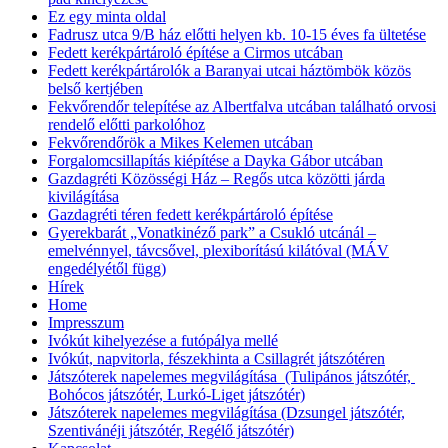
Ez egy minta oldal
Fadrusz utca 9/B ház előtti helyen kb. 10-15 éves fa ültetése
Fedett kerékpártároló építése a Cirmos utcában
Fedett kerékpártárolók a Baranyai utcai háztömbök közös
belső kertjében
Fekvőrendőr telepítése az Albertfalva utcában található orvosi
rendelő előtti parkolóhoz
Fekvőrendőrök a Mikes Kelemen utcában
Forgalomcsillapítás kiépítése a Dayka Gábor utcában
Gazdagréti Közösségi Ház – Regős utca közötti járda
kivilágítása
Gazdagréti téren fedett kerékpártároló építése
Gyerekbarát „Vonatkinéző park” a Csukló utcánál –
emelvénnyel, távcsővel, plexiborítású kilátóval (MÁV
engedélyétől függ)
Hírek
Home
Impresszum
Ivókút kihelyezése a futópálya mellé
Ivókút, napvitorla, fészekhinta a Csillagrét játszótéren
Játszóterek napelemes megvilágítása (Tulipános játszótér,
Bohócos játszótér, Lurkó-Liget játszótér)
Játszóterek napelemes megvilágítása (Dzsungel játszótér,
Szentivánéji játszótér, Regélő játszótér)