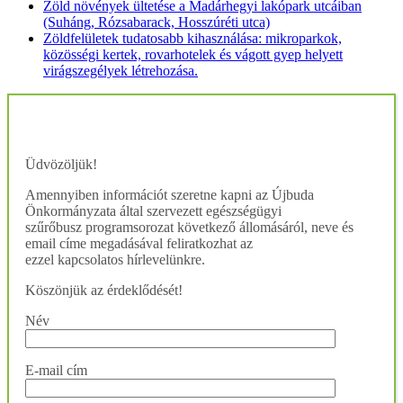
Zöld növények ültetése a Madárhegyi lakópark utcáiban
(Suháng, Rózsabarack, Hosszúréti utca)
Zöldfelületek tudatosabb kihasználása: mikroparkok,
közösségi kertek, rovarhotelek és vágott gyep helyett
virágszegélyek létrehozása.
Üdvözöljük!
Amennyiben információt szeretne kapni az Újbuda
Önkormányzata által szervezett egészségügyi
szűrőbusz programsorozat következő állomásáról, neve és
email címe megadásával feliratkozhat az
ezzel kapcsolatos hírlevelünkre.
Köszönjük az érdeklődését!
Név
E-mail cím