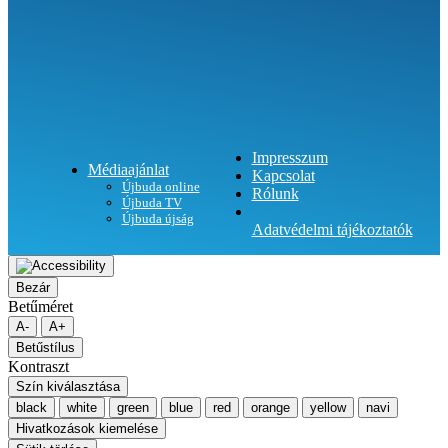
Impresszum
Médiaajánlat
Kapcsolat
Újbuda online
Rólunk
Újbuda TV
Újbuda újság
Adatvédelmi tájékoztatók
Bezár
Betűméret
A-
A+
Betűstílus
Kontraszt
Szín kiválasztása
black
white
green
blue
red
orange
yellow
navi
Hivatkozások kiemelése