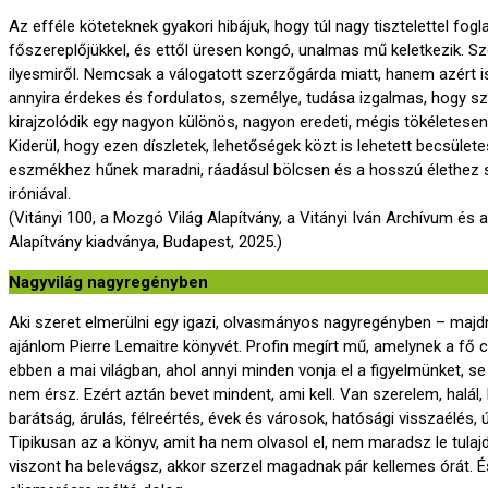
Az efféle köteteknek gyakori hibájuk, hogy túl nagy tisztelettel fog
főszereplőjükkel, és ettől üresen kongó, unalmas mű keletkezik. Sz
ilyesmiről. Nemcsak a válogatott szerzőgárda miatt, hanem azért is
annyira érdekes és fordulatos, személye, tudása izgalmas, hogy s
kirajzolódik egy nagyon különös, nagyon eredeti, mégis tökéletesen 
Kiderül, hogy ezen díszletek, lehetőségek közt is lehetett becsületes
eszmékhez hűnek maradni, ráadásul bölcsen és a hosszú élethez 
iróniával.
(Vitányi 100, a Mozgó Világ Alapítvány, a Vitányi Iván Archívum és 
Alapítvány kiadványa, Budapest, 2025.)
Nagyvilág nagyregényben
Aki szeret elmerülni egy igazi, olvasmányos nagyregényben – majd
ajánlom Pierre Lemaitre könyvét. Profin megírt mű, amelynek a fő 
ebben a mai világban, ahol annyi minden vonja el a figyelmünket, se
nem érsz. Ezért aztán bevet mindent, ami kell. Van szerelem, halál,
barátság, árulás, félreértés, évek és városok, hatósági visszaélés, ú
Tipikusan az a könyv, amit ha nem olvasol el, nem maradsz le tula
viszont ha belevágsz, akkor szerzel magadnak pár kellemes órát. É