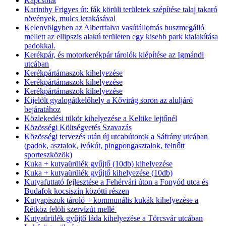
Kapcsolat
Karinthy Frigyes út: fák körüli területek szépítése talaj takaró
növények, mulcs lerakásával
Kelenvölgyben az Albertfalva vasútállomás buszmegálló
mellett az ellipszis alakú területen egy kisebb park kialakítása
padokkal.
Kerékpár, és motorkerékpár tárolók kiépítése az Igmándi
utcában
Kerékpártámaszok kihelyezése
Kerékpártámaszok kihelyezése
Kerékpártámaszok kihelyezése
Kijelölt gyalogátkelőhely a Kővirág soron az aluljáró
bejáratához
Közlekedési tükör kihelyezése a Keltike lejtőnél
Közösségi Költségvetés Szavazás
Közösségi tervezés után új utcabútorok a Sáfrány utcában
(padok, asztalok, ivókút, pingpongasztalok, felnőtt
sporteszközök)
Kuka + kutyaürülék gyűjtő (10db) kihelyezése
Kuka + kutyaürülék gyűjtő kihelyezése (10db)
Kutyafuttató fejlesztése a Fehérvári úton a Fonyód utca és
Budafok kocsiszín közötti részen
Kutyapiszok tároló + kommunális kukák kihelyezése a
Rétköz felöli szervízút mellé
Kutyaürülék gyűjtő láda kihelyezése a Törcsvár utcában