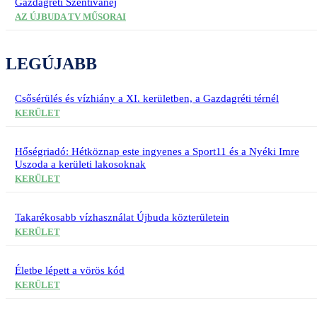
Gazdagréti Szentivánéj
AZ ÚJBUDA TV MŰSORAI
LEGÚJABB
Csősérülés és vízhiány a XI. kerületben, a Gazdagréti térnél
KERÜLET
Hőségriadó: Hétköznap este ingyenes a Sport11 és a Nyéki Imre
Uszoda a kerületi lakosoknak
KERÜLET
Takarékosabb vízhasználat Újbuda közterületein
KERÜLET
Életbe lépett a vörös kód
KERÜLET