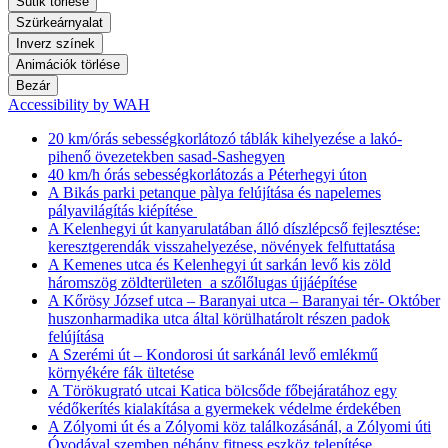
Sütik törlése
Szürkeárnyalat
Inverz színek
Animációk törlése
Bezár
Accessibility by WAH
20 km/órás sebességkorlátozó táblák kihelyezése a lakó-
pihenő övezetekben sasad-Sashegyen
40 km/h órás sebességkorlátozás a Péterhegyi úton
A Bikás parki petanque pàlya felújítása és napelemes
pályavilágítás kiépítése
A Kelenhegyi út kanyarulatában álló díszlépcső fejlesztése:
keresztgerendák visszahelyezése, növények felfuttatása
A Kemenes utca és Kelenhegyi út sarkán levő kis zöld
háromszög zöldterületen a szőlőlugas újjáépítése
A Kőrösy József utca – Baranyai utca – Baranyai tér- Október
huszonharmadika utca által körülhatárolt részen padok
felújítása
A Szerémi út – Kondorosi út sarkánál levő emlékmű
környékére fák ültetése
A Törökugrató utcai Katica bölcsőde főbejáratához egy
védőkerítés kialakítása a gyermekek védelme érdekében
A Zólyomi út és a Zólyomi köz találkozásánál, a Zólyomi úti
Óvodával szemben néhány fitness eszköz telepítése