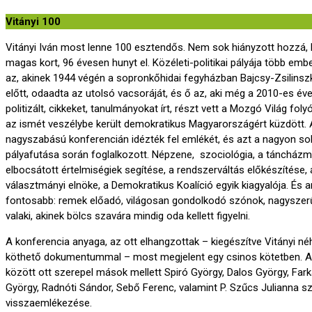
Vitányi 100
Vitányi Iván most lenne 100 esztendős. Nem sok hiányzott hozzá,
magas kort, 96 évesen hunyt el. Közéleti-politikai pályája több ember
az, akinek 1944 végén a sopronkőhidai fegyházban Bajcsy-Zsilinsz
előtt, odaadta az utolsó vacsoráját, és ő az, aki még a 2010-es éve
politizált, cikkeket, tanulmányokat írt, részt vett a Mozgó Világ foly
az ismét veszélybe került demokratikus Magyarországért küzdött. A
nagyszabású konferencián idézték fel emlékét, és azt a nagyon so
pályafutása során foglalkozott. Népzene, szociológia, a táncházm
elbocsátott értelmiségiek segítése, a rendszerváltás előkészítése
választmányi elnöke, a Demokratikus Koalíció egyik kiagyalója. És 
fontosabb: remek előadó, világosan gondolkodó szónok, nagyszerű 
valaki, akinek bölcs szavára mindig oda kellett figyelni.
A konferencia anyaga, az ott elhangzottak – kiegészítve Vitányi né
köthető dokumentummal – most megjelent egy csinos kötetben. A 
között ott szerepel mások mellett Spiró György, Dalos György, Fark
György, Radnóti Sándor, Sebő Ferenc, valamint P. Szűcs Julianna 
visszaemlékezése.