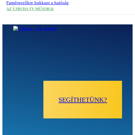
Famérgezőkre bukkant a hatóság
AZ ÚJBUDA TV MŰSORAI
SEGÍTHETÜNK?