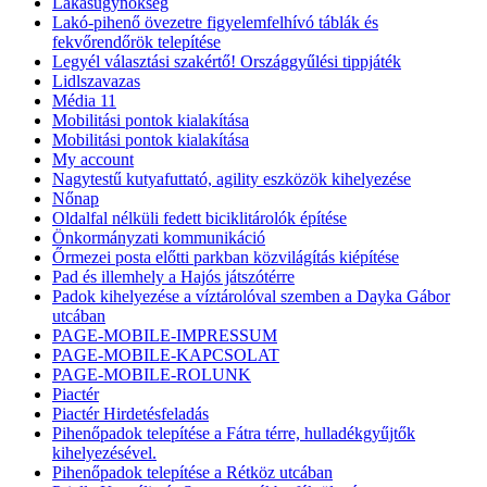
Lakásügynökség
Lakó-pihenő övezetre figyelemfelhívó táblák és
fekvőrendőrök telepítése
Legyél választási szakértő! Országgyűlési tippjáték
Lidlszavazas
Média 11
Mobilitási pontok kialakítása
Mobilitási pontok kialakítása
My account
Nagytestű kutyafuttató, agility eszközök kihelyezése
Nőnap
Oldalfal nélküli fedett biciklitárolók építése
Önkormányzati kommunikáció
Őrmezei posta előtti parkban közvilágítás kiépítése
Pad és illemhely a Hajós játszótérre
Padok kihelyezése a víztárolóval szemben a Dayka Gábor
utcában
PAGE-MOBILE-IMPRESSUM
PAGE-MOBILE-KAPCSOLAT
PAGE-MOBILE-ROLUNK
Piactér
Piactér Hirdetésfeladás
Pihenőpadok telepítése a Fátra térre, hulladékgyűjtők
kihelyezésével.
Pihenőpadok telepítése a Rétköz utcában