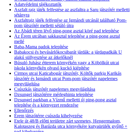
Adatvédelmi tájékoztatók
Aszfalt rajz játék felfestése az aszfaltra a Saru játszótér melletti
sétányra
Aszfaltrajz játék felfestése az Igmándi utcánál található Pom-
pom játszótér melletti sétáló útra
Az Abádi téren lévő ping-pong asztal köré pad telepítése
Az Érem utcában sakkasztal telepítése a ping-pong asztal
mellé
Baba-Mama padok telepítése
Babakocsi és bevásárlókocsibarát járdák: a járdapadkák U
alakú süllyesztése az átkelőknél
Búsuló Juhász étterem környékén vagy a Köbölkút utcai
iskola környékén olvasó kuckó kiépítése
Cirmos utcai Katicabogár játszótér, Költők parkja Karikás
játszótér és Igmándi utcai Pom-pom játszótér napelemes
megvilágítása
Csúszkás játszótér napelemes megvilágítása
Dzsungel játszótérre mérleghinta telepítése
Dzsungel parkban a Vízmű melletti új ping-pong asztal
telepítése és a környezet rendezése
Ellenőrzés
Érem játszótérre csúszda kihelyezése
Etele út 48/B előtti területre zárt szemetes, Hengermalom,
Kalotaszeg és Barázda utca környékére kutyaürülék gyűjtő +
pad kihelyezése