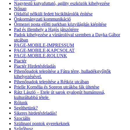
Nagytestű kutyafuttató, agility eszközök kihelyezése
Nőnap
Oldalfal nélküli fedett biciklitárolók építése
Önkormányzati kommunikáció
Őrmezei posta előtti parkban közvilágítás kiépítése
Pad és illemhely a Hajós játszótérre
Padok kihelyezése a víztárolóval szemben a Dayka Gábor
utcában
PAGE-MOBILE-IMPRESSUM
PAGE-MOBILE-KAPCSOLAT
PAGE-MOBILE-ROLUNK
Piactér
Piactér Hirdetésfeladás
Pihenőpadok telepítése a Fátra térre, hulladékgyűjtők
kihelyezésével.
Pihenőpadok telepítése a Rétköz utcában
Prielle Kornélia és Sopron utcákba fák ültetése
Rátz László – Etele út sarok gyalogút humánussá,
kulturáltabbá tétele
Rólunk
Segíthetünk?
Sikeres hirdetésfeladás!
Szociális
Szülinapi pontok gyerekeknek
Szűrőbusz