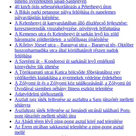
pihenő övezetekben sasad-Sashegyen
40 km/h órás sebességkorlátozás a Péterhegyi úton
A Bikás parki petanque pàlya felújítása és napelemes
pályavilágítás kiépítése
A Kelenhegyi út kanyarulatában álló díszlépcső fejlesztése:
keresztgerendák visszahelyezése, növények felfuttatása
A Kemenes utca és Kelenhegyi út sarkán levő kis zöld
háromszög zöldterületen a szőlőlugas újjáépítése
A Kőrösy József utca – Baranyai utca – Baranyai tér- Október
huszonharmadika utca által körülhatárolt részen padok
felújítása
A Szerémi út – Kondorosi út sarkánál levő emlékmű
környékére fák ültetése
A Törökugrató utcai Katica bölcsőde főbejáratához egy
védőkerítés kialakítása a gyermekek védelme érdekében
A Zólyomi út és a Zólyomi köz találkozásánál, a Zólyomi úti
Óvodával szemben néhány fitness eszköz telepítése
Adatvédelmi tájékoztatók
Aszfalt rajz játék felfestése az aszfaltra a Saru játszótér melletti
sétányra
Aszfaltrajz játék felfestése az Igmándi utcánál található Pom-
pom játszótér melletti sétáló útra
Az Abádi téren lévő ping-pong asztal köré pad telepítése
Az Érem utcában sakkasztal telepítése a ping-pong asztal
mellé