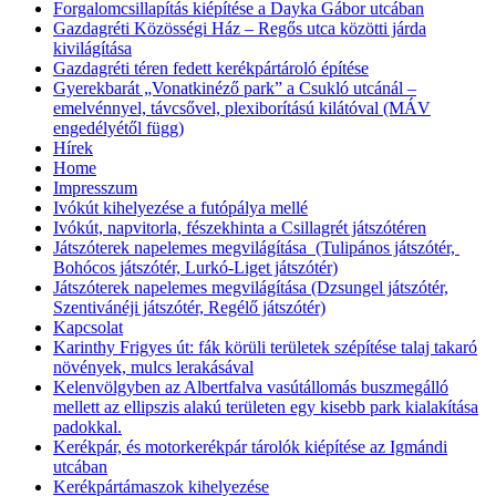
Forgalomcsillapítás kiépítése a Dayka Gábor utcában
Gazdagréti Közösségi Ház – Regős utca közötti járda
kivilágítása
Gazdagréti téren fedett kerékpártároló építése
Gyerekbarát „Vonatkinéző park” a Csukló utcánál –
emelvénnyel, távcsővel, plexiborítású kilátóval (MÁV
engedélyétől függ)
Hírek
Home
Impresszum
Ivókút kihelyezése a futópálya mellé
Ivókút, napvitorla, fészekhinta a Csillagrét játszótéren
Játszóterek napelemes megvilágítása (Tulipános játszótér,
Bohócos játszótér, Lurkó-Liget játszótér)
Játszóterek napelemes megvilágítása (Dzsungel játszótér,
Szentivánéji játszótér, Regélő játszótér)
Kapcsolat
Karinthy Frigyes út: fák körüli területek szépítése talaj takaró
növények, mulcs lerakásával
Kelenvölgyben az Albertfalva vasútállomás buszmegálló
mellett az ellipszis alakú területen egy kisebb park kialakítása
padokkal.
Kerékpár, és motorkerékpár tárolók kiépítése az Igmándi
utcában
Kerékpártámaszok kihelyezése