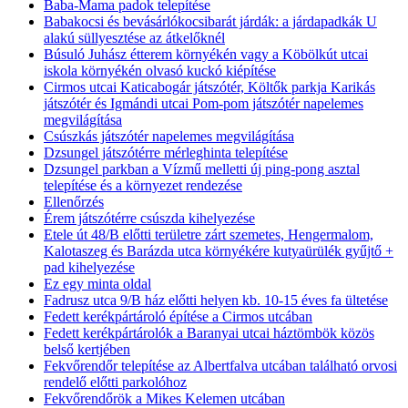
Baba-Mama padok telepítése
Babakocsi és bevásárlókocsibarát járdák: a járdapadkák U
alakú süllyesztése az átkelőknél
Búsuló Juhász étterem környékén vagy a Köbölkút utcai
iskola környékén olvasó kuckó kiépítése
Cirmos utcai Katicabogár játszótér, Költők parkja Karikás
játszótér és Igmándi utcai Pom-pom játszótér napelemes
megvilágítása
Csúszkás játszótér napelemes megvilágítása
Dzsungel játszótérre mérleghinta telepítése
Dzsungel parkban a Vízmű melletti új ping-pong asztal
telepítése és a környezet rendezése
Ellenőrzés
Érem játszótérre csúszda kihelyezése
Etele út 48/B előtti területre zárt szemetes, Hengermalom,
Kalotaszeg és Barázda utca környékére kutyaürülék gyűjtő +
pad kihelyezése
Ez egy minta oldal
Fadrusz utca 9/B ház előtti helyen kb. 10-15 éves fa ültetése
Fedett kerékpártároló építése a Cirmos utcában
Fedett kerékpártárolók a Baranyai utcai háztömbök közös
belső kertjében
Fekvőrendőr telepítése az Albertfalva utcában található orvosi
rendelő előtti parkolóhoz
Fekvőrendőrök a Mikes Kelemen utcában