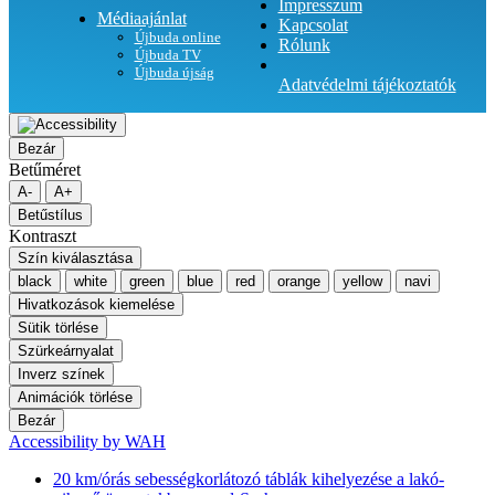
Impresszum
Médiaajánlat
Kapcsolat
Újbuda online
Rólunk
Újbuda TV
Újbuda újság
Adatvédelmi tájékoztatók
Bezár
Betűméret
A-
A+
Betűstílus
Kontraszt
Szín kiválasztása
black
white
green
blue
red
orange
yellow
navi
Hivatkozások kiemelése
Sütik törlése
Szürkeárnyalat
Inverz színek
Animációk törlése
Bezár
Accessibility by WAH
20 km/órás sebességkorlátozó táblák kihelyezése a lakó-