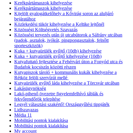
Kerékpártámaszok kihelyezése
Kerékpártámaszok kihelyezése
Kijelölt gyalogátkelőhely a Kővirág soron az aluljáró
bejáratához
Közlekedési tükör kihelyezése a Keltike lejtőnél
Közösségi Költségvetés Szavazás
Közösségi tervezés után új utcabútorok a Sáfrány utcában
(padok, asztalok, ivókút, pingpongasztalok, felnőtt
sporteszközök)
Kuka + kutyaürülék gyűjtő (10db) kihelyezése
Kuka + kutyaürülék gyűjtő kihelyezése (10db)
Kutyafuttató fejlesztése a Fehérvári úton a Fonyód utca és
Budafok kocsiszín közötti részen
Kutyapiszok tároló + kommunális kukák kihelyezése a
Rétköz felöli szervízút mellé
Kutyaürülék gyűjtő láda kihelyezése a Törcsvár utcában
Lakásügynökség
Lakó-pihenő övezetre figyelemfelhívó táblák és
fekvőrendőrök telepítése
Legyél választási szakértő! Országgyűlési tippjáték
Lidlszavazas
Média 11
Mobilitási pontok kialakítása
Mobilitási pontok kialakítása
My account