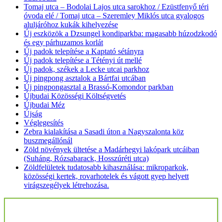
Tomaj utca – Bodolai Lajos utca sarokhoz / Ezüstfenyő téri
óvoda elé / Tomaj utca – Szeremley Miklós utca gyalogos
aluljáróhoz kukák kihelyezése
Új eszközök a Dzsungel kondiparkba: magasabb húzodzkodó
és egy párhuzamos korlát
Új padok telepítése a Kaptató sétányra
Új padok telepítése a Tétényi út mellé
Új padok, székek a Lecke utcai parkhoz
Új pingpong asztalok a Bártfai utcában
Új pingpongasztal a Brassó-Komondor parkban
Újbudai Közösségi Költségvetés
Újbudai Méz
Újság
Véglegesítés
Zebra kialakítása a Sasadi úton a Nagyszalonta köz
buszmegállónál
Zöld növények ültetése a Madárhegyi lakópark utcáiban
(Suháng, Rózsabarack, Hosszúréti utca)
Zöldfelületek tudatosabb kihasználása: mikroparkok,
közösségi kertek, rovarhotelek és vágott gyep helyett
virágszegélyek létrehozása.