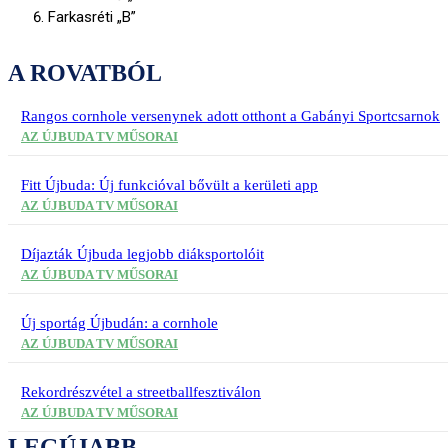
Farkasréti „B”
A ROVATBÓL
Rangos cornhole versenynek adott otthont a Gabányi Sportcsarnok
AZ ÚJBUDA TV MŰSORAI
Fitt Újbuda: Új funkcióval bővült a kerületi app
AZ ÚJBUDA TV MŰSORAI
Díjazták Újbuda legjobb diáksportolóit
AZ ÚJBUDA TV MŰSORAI
Új sportág Újbudán: a cornhole
AZ ÚJBUDA TV MŰSORAI
Rekordrészvétel a streetballfesztiválon
AZ ÚJBUDA TV MŰSORAI
LEGÚJABB