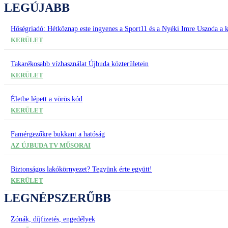
LEGÚJABB
Hőségriadó: Hétköznap este ingyenes a Sport11 és a Nyéki Imre Uszoda a k
KERÜLET
Takarékosabb vízhasználat Újbuda közterületein
KERÜLET
Életbe lépett a vörös kód
KERÜLET
Famérgezőkre bukkant a hatóság
AZ ÚJBUDA TV MŰSORAI
Biztonságos lakókörnyezet? Tegyünk érte együtt!
KERÜLET
LEGNÉPSZERŰBB
Zónák, díjfizetés, engedélyek