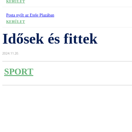
KERÜLET
Posta nyílt az Etele Plazában
KERÜLET
Idősek és fittek
2024.11.20.
SPORT
Részvény
Facebook