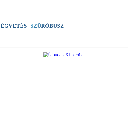
SZÍNES
ÚJSÁG
ÚB TV
60+ PROGRAM
SÉGVETÉS
SZŰRŐBUSZ
ÚJBUDAI MÉZ