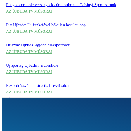
Rangos cornhole versenynek adott otthont a Gabányi Sportcsarnok
AZ ÚJBUDA TV MŰSORAI
Fitt Újbuda: Új funkcióval bővült a kerületi app
AZ ÚJBUDA TV MŰSORAI
Díjazták Újbuda legjobb diáksportolóit
AZ ÚJBUDA TV MŰSORAI
Új sportág Újbudán: a cornhole
AZ ÚJBUDA TV MŰSORAI
Rekordrészvétel a streetballfesztiválon
AZ ÚJBUDA TV MŰSORAI