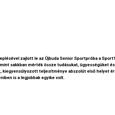
eplésével zajlott le az Újbuda Senior Sportpróba a Spo
mint sakkban mérték össze tudásukat, ügyességüket és er
kiegyensúlyozott teljesítménye abszolút első helyet ért. 
iben is a legjobbak egyike volt.