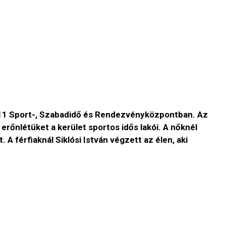
rt11 Sport-, Szabadidő és Rendezvényközpontban. Az
őnlétüket a kerület sportos idős lakói. A nőknél
A férfiaknál Siklósi István végzett az élen, aki