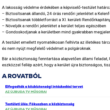
A lakosság védelme érdekében a képviselő-testület határo
– Biztosítsanak állandó, 24 órás rendőri jelenlétet a Kele
– Biztosítsanak többletforrást a XI. kerületi Rendőrkapit
– Növeljék a rendőri jelenlétet a kerület teljes egészében
– Gondoskodjanak a kerületben mind gyakrabban megjelenő 
A testület emellett nyomatékosan felhívta az illetékes tár
és nem nyújt megfelelő védelmet a polgároknak.
Bár a közbiztonság fenntartása alapvetően állami feladat,
eszközzel fellép azért, hogy a kerület újra biztonságos, tis
A ROVATBÓL
Elfogadták a közbiztonsági intézkedési tervet
AZ ÚJBUDA TV MŰSORAI
Testületi ülés: Fókuszban a közbiztonság
AZ ÚJBUDA TV MŰSORAI