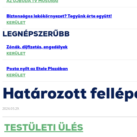
AZ ÚJBUDA TV MŰSORAI
Biztonságos lakókörnyezet? Tegyünk érte együtt!
KERÜLET
LEGNÉPSZERŰBB
Zónák, díjfizetés, engedélyek
KERÜLET
Posta nyílt az Etele Plazában
KERÜLET
Határozott fellé
2026.05.29.
TESTÜLETI ÜLÉS
Részvény