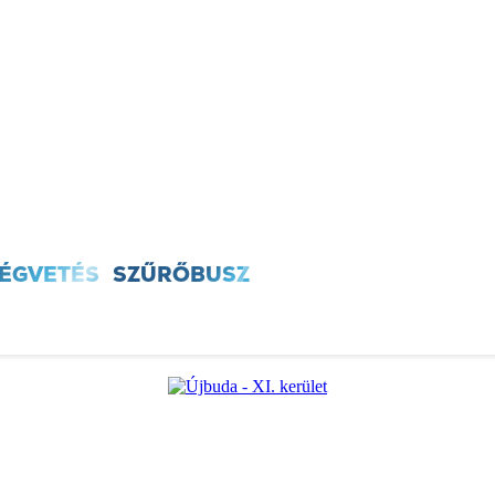
T
SZÍNES
ÚJSÁG
ÚB TV
60+ PROGRA
SÉGVETÉS
SZŰRŐBUSZ
ÚJBUDAI MÉZ