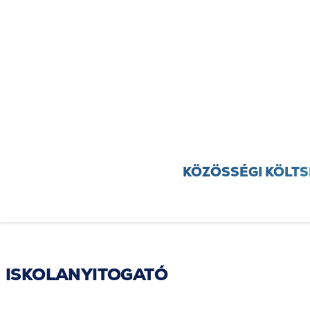
HÍREK
KERÜLET
KULTÚRA
SPOR
KÖZÖSSÉGI KÖLT
TESTÜLETI ÜLÉS
ESEMÉNYEK
ISKOLANYITOGATÓ