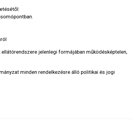
etésétől:
a csomópontban.
ról
ek ellátórendszere jelenlegi formájában működésképtelen,
mányzat minden rendelkezésre álló politikai és jogi