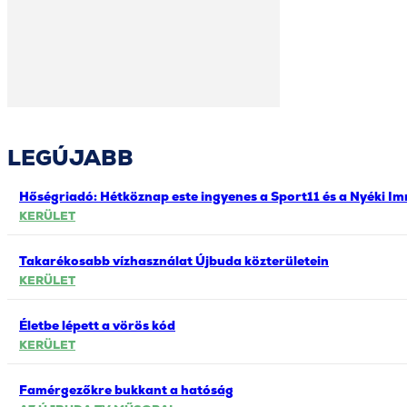
LEGÚJABB
Hőségriadó: Hétköznap este ingyenes a Sport11 és a Nyéki Im
KERÜLET
Takarékosabb vízhasználat Újbuda közterületein
KERÜLET
Életbe lépett a vörös kód
KERÜLET
Famérgezőkre bukkant a hatóság