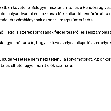
zatban követeli a Belügyminisztériumtól és a Rendőrség vez
nföldi pályaudvarnál és hozzanak létre állandó rendőrőrsöt 
ányság létszámhiányának azonnali megszüntetésére.
illegális szerek forrásának felderítéséről és felszámolásá
cák figyelmét arra is, hogy a közveszélyes állapotú személy
 Újbuda vezetése nem nézi tétlenül a folyamatokat. Az önkor
zta és élhető legyen az itt élők számára.