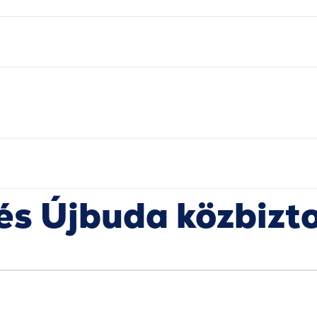
pés Újbuda közbizt
Facebook
Twitter
Pinterest
WhatsApp