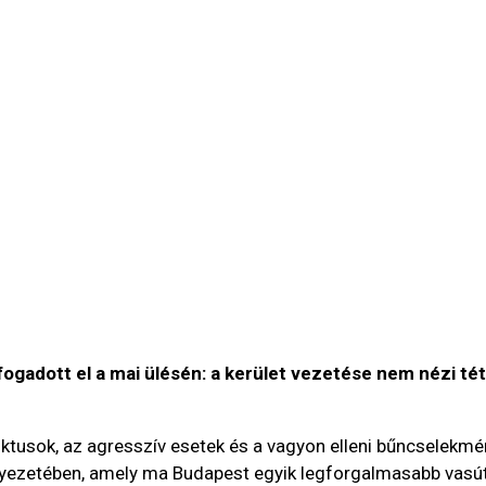
ogadott el a mai ülésén: a kerület vezetése nem nézi té
ktusok, az agresszív esetek és a vagyon elleni bűncselekmé
nyezetében, amely ma Budapest egyik legforgalmasabb vasú