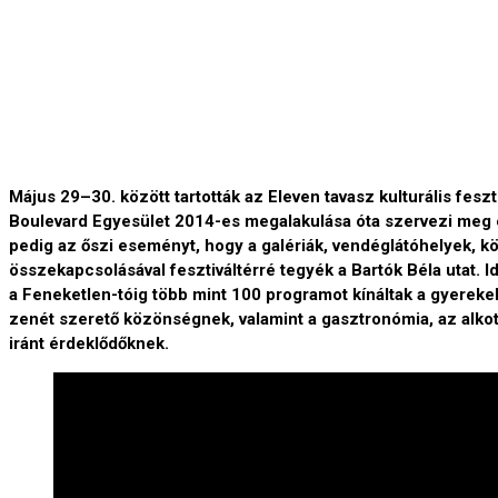
Május 29–30. között tartották az Eleven tavasz kulturális feszt
Boulevard Egyesület 2014-es megalakulása óta szervezi meg é
pedig az őszi eseményt, hogy a galériák, vendéglátóhelyek, 
összekapcsolásával fesztiváltérré tegyék a Bartók Béla utat. Id
a Feneketlen-tóig több mint 100 programot kínáltak a gyereke
zenét szerető közönségnek, valamint a gasztronómia, az alkot
iránt érdeklődőknek.