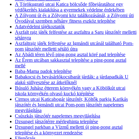
A Törökugrató utcai Katica bölcsőde főbejáratához egy
védőkerítés kialakítása a gyermekek védelme érdekében
A Zólyomi út és a Zólyomi köz találkozásánál, a Zólyomi úti
Óvodával szemben néhány fitness eszköz telepítése
Adatvédelmi tájékoztatók
Aszfalt rajz játék felfestése az aszfaltra a Saru játszótér melletti
sétányra
Aszfaltrajz játék felfestése az Igmándi utcánál található Pom-
pom játszótér melletti sétáló útra
Az Abádi téren lévő ping-pong asztal köré pad telepítése
Az Érem utcában sakkasztal telepítése a ping-pong asztal
mellé
Baba-Mama padok telepítése
Babakocsi és bevásárlókocsibarát járdák: a járdapadkák U
alakú süllyesztése az átkelőknél
Búsuló Juhász étterem környékén vagy a Köbölkút utcai
iskola környékén olvasó kuckó kiépítése
Cirmos utcai Katicabogár játszótér, Költők parkja Karikás
játszótér és Igmándi utcai Pom-pom játszótér napelemes
megvilágítása
Csúszkás játszótér napelemes megvilágítása
Dzsungel játszótérre mérleghinta telepítése
Dzsungel parkban a Vízmű melletti új ping-pong asztal
telepítése és a környezet rendezése
Ellenőrzés