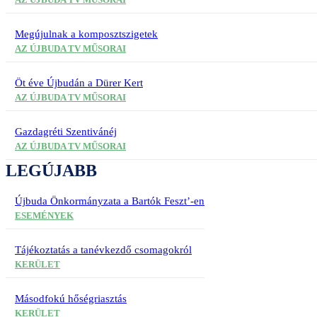
Megújulnak a komposztszigetek
AZ ÚJBUDA TV MŰSORAI
Öt éve Újbudán a Dürer Kert
AZ ÚJBUDA TV MŰSORAI
Gazdagréti Szentivánéj
AZ ÚJBUDA TV MŰSORAI
LEGÚJABB
Újbuda Önkormányzata a Bartók Feszt’-en
ESEMÉNYEK
Tájékoztatás a tanévkezdő csomagokról
KERÜLET
Másodfokú hőségriasztás
KERÜLET