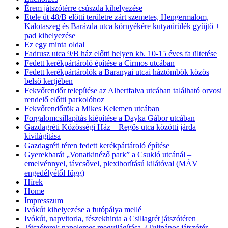
Érem játszótérre csúszda kihelyezése
Etele út 48/B előtti területre zárt szemetes, Hengermalom,
Kalotaszeg és Barázda utca környékére kutyaürülék gyűjtő +
pad kihelyezése
Ez egy minta oldal
Fadrusz utca 9/B ház előtti helyen kb. 10-15 éves fa ültetése
Fedett kerékpártároló építése a Cirmos utcában
Fedett kerékpártárolók a Baranyai utcai háztömbök közös
belső kertjében
Fekvőrendőr telepítése az Albertfalva utcában található orvosi
rendelő előtti parkolóhoz
Fekvőrendőrök a Mikes Kelemen utcában
Forgalomcsillapítás kiépítése a Dayka Gábor utcában
Gazdagréti Közösségi Ház – Regős utca közötti járda
kivilágítása
Gazdagréti téren fedett kerékpártároló építése
Gyerekbarát „Vonatkinéző park” a Csukló utcánál –
emelvénnyel, távcsővel, plexiborítású kilátóval (MÁV
engedélyétől függ)
Hírek
Home
Impresszum
Ivókút kihelyezése a futópálya mellé
Ivókút, napvitorla, fészekhinta a Csillagrét játszótéren
Játszóterek napelemes megvilágítása (Tulipános játszótér,