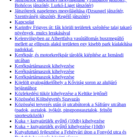
Bohócos játszótér, Lurkó-Liget játszótér)
Játszóterek napelemes megvilágítása (Dzsungel játszótér,
Szentivánéji játszótér, Regélő játszótér)
Kapcsolat
Karinthy Frigyes út: fák körüli területek szépítése talaj takaró
növények, mulcs lerakásával
Kelenvölgyben az Albertfalva vasútállomás buszmegálló
mellett az ellipszis alakú területen egy kisebb park kialakítása
padokkal.
Kerékpár, és motorkerékpár tárolók kiépítése az Igmándi
utcában
Kerékpártámaszok kihelyezése
Kerékpártámaszok kihelyezése
Kerékpártámaszok kihelyezése
Kijelölt gyalogátkelőhely a Kővirág soron az aluljáró
bejáratához
Közlekedési tükör kihelyezése a Keltike lejtőnél
Közösségi Költségvetés Szavazás
Közösségi tervezés után új utcabútorok a Sáfrány utcában
(padok, asztalok, ivókút, pingpongasztalok, felnőtt
sporteszközök)
Kuka + kutyaürülék gyűjtő (10db) kihelyezése
Kuka + kutyaürülék gyűjtő kihelyezése (10db)
Kutyafuttató fejlesztése a Fehérvári úton a Fonyód utca és