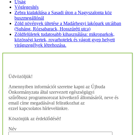
Újság
Véglegesítés
Zebra kialakítása a Sasadi úton a Nagyszalonta köz
buszmegállónál
Zöld növények ültetése a Madárhegyi lakópark utcáiban
(Suháng, Rózsabarack, Hosszúréti utca)
Zöldfelületek tudatosabb kihasználása: mikroparkok,
közösségi kertek, rovarhotelek és vágott gyep helyett
virágszegélyek létrehozása.
Üdvözöljük!
Amennyiben információt szeretne kapni az Újbuda
Önkormányzata által szervezett egészségügyi
szűrőbusz programsorozat következő állomásáról, neve és
email címe megadásával feliratkozhat az
ezzel kapcsolatos hírlevelünkre.
Köszönjük az érdeklődését!
Név