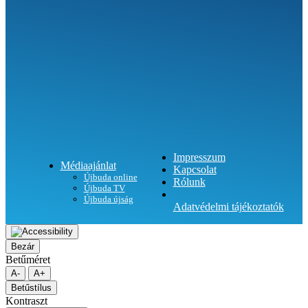
Impresszum
Médiaajánlat
Kapcsolat
Újbuda online
Rólunk
Újbuda TV
Újbuda újság
Adatvédelmi tájékoztatók
Bezár
Betűméret
A-
A+
Betűstílus
Kontraszt