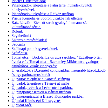
Piactér Hirdetésfeladás
Pihenőpadok telepítése a Fátra térre, hulladékgyűjtők
kihelyezésével.
Pihenőpadok telepítése a Rétköz utcában
Prielle Kornélia és Sopron utcákba fák ültetése
Rátz László – Etele út sarok gyalogút humánussá,
kulturáltabbá tétele
Rólunk
Segíthetünk?
Sikeres hirdetésfeladás!
Szociális
Szülinapi pontok gyerekeknek
Szűrőbusz
Tomaj utca – Bodolai Lajos utca sarokhoz / Ezüstfenyő téri
óvoda elé / Tomaj utca – Szeremley Miklós utca gyalogos
aluljáróhoz kukák kihelyezése
Új eszközök a Dzsungel kondiparkba: magasabb húzodzkodó
és egy párhuzamos korlát
Új padok telepítése a Kaptató sétányra
Új padok telepítése a Tétényi út mellé
Új padok, székek a Lecke utcai parkhoz
Új pingpong asztalok a Bártfai utcában
Új pingpongasztal a Brassó-Komondor parkban
Újbudai Közösségi Költségvetés
Újbudai Méz