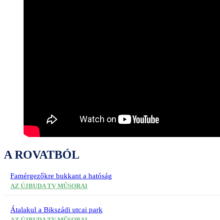
A ROVATBÓL
Famérgezőkre bukkant a hatóság
AZ ÚJBUDA TV MŰSORAI
Átalakul a Bikszádi utcai park
AZ ÚJBUDA TV MŰSORAI