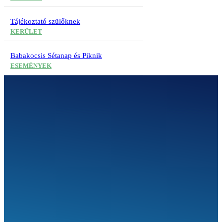
Tájékoztató szülőknek
KERÜLET
Babakocsis Sétanap és Piknik
ESEMÉNYEK
SEGÍTHETÜNK?