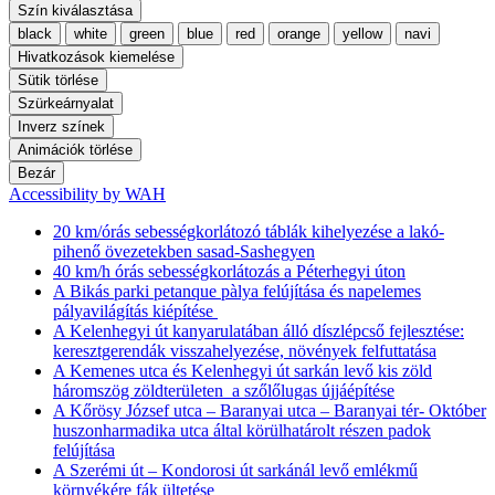
Szín kiválasztása
black
white
green
blue
red
orange
yellow
navi
Hivatkozások kiemelése
Sütik törlése
Szürkeárnyalat
Inverz színek
Animációk törlése
Bezár
Accessibility by WAH
20 km/órás sebességkorlátozó táblák kihelyezése a lakó-
pihenő övezetekben sasad-Sashegyen
40 km/h órás sebességkorlátozás a Péterhegyi úton
A Bikás parki petanque pàlya felújítása és napelemes
pályavilágítás kiépítése
A Kelenhegyi út kanyarulatában álló díszlépcső fejlesztése:
keresztgerendák visszahelyezése, növények felfuttatása
A Kemenes utca és Kelenhegyi út sarkán levő kis zöld
háromszög zöldterületen a szőlőlugas újjáépítése
A Kőrösy József utca – Baranyai utca – Baranyai tér- Október
huszonharmadika utca által körülhatárolt részen padok
felújítása
A Szerémi út – Kondorosi út sarkánál levő emlékmű
környékére fák ültetése