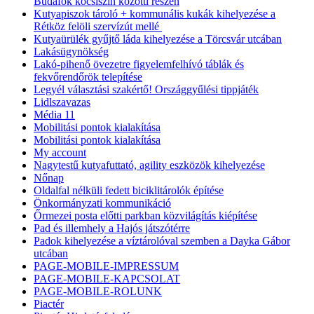
Budafok kocsiszín közötti részen
Kutyapiszok tároló + kommunális kukák kihelyezése a
Rétköz felöli szervízút mellé
Kutyaürülék gyűjtő láda kihelyezése a Törcsvár utcában
Lakásügynökség
Lakó-pihenő övezetre figyelemfelhívó táblák és
fekvőrendőrök telepítése
Legyél választási szakértő! Országgyűlési tippjáték
Lidlszavazas
Média 11
Mobilitási pontok kialakítása
Mobilitási pontok kialakítása
My account
Nagytestű kutyafuttató, agility eszközök kihelyezése
Nőnap
Oldalfal nélküli fedett biciklitárolók építése
Önkormányzati kommunikáció
Őrmezei posta előtti parkban közvilágítás kiépítése
Pad és illemhely a Hajós játszótérre
Padok kihelyezése a víztárolóval szemben a Dayka Gábor
utcában
PAGE-MOBILE-IMPRESSUM
PAGE-MOBILE-KAPCSOLAT
PAGE-MOBILE-ROLUNK
Piactér