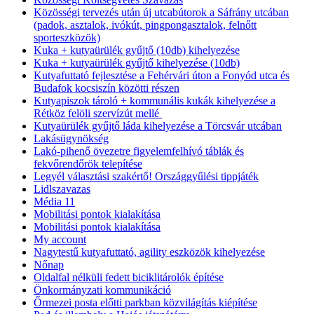
Közösségi tervezés után új utcabútorok a Sáfrány utcában
(padok, asztalok, ivókút, pingpongasztalok, felnőtt
sporteszközök)
Kuka + kutyaürülék gyűjtő (10db) kihelyezése
Kuka + kutyaürülék gyűjtő kihelyezése (10db)
Kutyafuttató fejlesztése a Fehérvári úton a Fonyód utca és
Budafok kocsiszín közötti részen
Kutyapiszok tároló + kommunális kukák kihelyezése a
Rétköz felöli szervízút mellé
Kutyaürülék gyűjtő láda kihelyezése a Törcsvár utcában
Lakásügynökség
Lakó-pihenő övezetre figyelemfelhívó táblák és
fekvőrendőrök telepítése
Legyél választási szakértő! Országgyűlési tippjáték
Lidlszavazas
Média 11
Mobilitási pontok kialakítása
Mobilitási pontok kialakítása
My account
Nagytestű kutyafuttató, agility eszközök kihelyezése
Nőnap
Oldalfal nélküli fedett biciklitárolók építése
Önkormányzati kommunikáció
Őrmezei posta előtti parkban közvilágítás kiépítése