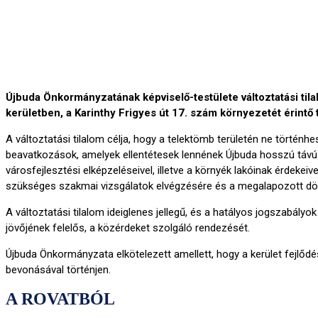
Újbuda Önkormányzatának képviselő-testülete változtatási tilal
kerületben, a Karinthy Frigyes út 17. szám környezetét érint
A változtatási tilalom célja, hogy a telektömb területén ne történhe
beavatkozások, amelyek ellentétesek lennének Újbuda hosszú távú
városfejlesztési elképzeléseivel, illetve a környék lakóinak érdekeive
szükséges szakmai vizsgálatok elvégzésére és a megalapozott dö
A változtatási tilalom ideiglenes jellegű, és a hatályos jogszabályok
jövőjének felelős, a közérdeket szolgáló rendezését.
Újbuda Önkormányzata elkötelezett amellett, hogy a kerület fejlőd
bevonásával történjen.
A ROVATBÓL