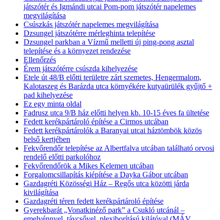
játszótér és Igmándi utcai Pom-pom játszótér napelemes
megvilágítása
Csúszkás játszótér napelemes megvilágítása
Dzsungel játszótérre mérleghinta telepítése
Dzsungel parkban a Vízmű melletti új ping-pong asztal
telepítése és a környezet rendezése
Ellenőrzés
Érem játszótérre csúszda kihelyezése
Etele út 48/B előtti területre zárt szemetes, Hengermalom,
Kalotaszeg és Barázda utca környékére kutyaürülék gyűjtő +
pad kihelyezése
Ez egy minta oldal
Fadrusz utca 9/B ház előtti helyen kb. 10-15 éves fa ültetése
Fedett kerékpártároló építése a Cirmos utcában
Fedett kerékpártárolók a Baranyai utcai háztömbök közös
belső kertjében
Fekvőrendőr telepítése az Albertfalva utcában található orvosi
rendelő előtti parkolóhoz
Fekvőrendőrök a Mikes Kelemen utcában
Forgalomcsillapítás kiépítése a Dayka Gábor utcában
Gazdagréti Közösségi Ház – Regős utca közötti járda
kivilágítása
Gazdagréti téren fedett kerékpártároló építése
Gyerekbarát „Vonatkinéző park” a Csukló utcánál –
emelvénnyel, távcsővel, plexiborítású kilátóval (MÁV