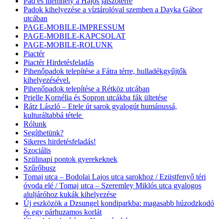
Pad és illemhely a Hajós játszótérre
Padok kihelyezése a víztárolóval szemben a Dayka Gábor
utcában
PAGE-MOBILE-IMPRESSUM
PAGE-MOBILE-KAPCSOLAT
PAGE-MOBILE-ROLUNK
Piactér
Piactér Hirdetésfeladás
Pihenőpadok telepítése a Fátra térre, hulladékgyűjtők
kihelyezésével.
Pihenőpadok telepítése a Rétköz utcában
Prielle Kornélia és Sopron utcákba fák ültetése
Rátz László – Etele út sarok gyalogút humánussá,
kulturáltabbá tétele
Rólunk
Segíthetünk?
Sikeres hirdetésfeladás!
Szociális
Szülinapi pontok gyerekeknek
Szűrőbusz
Tomaj utca – Bodolai Lajos utca sarokhoz / Ezüstfenyő téri
óvoda elé / Tomaj utca – Szeremley Miklós utca gyalogos
aluljáróhoz kukák kihelyezése
Új eszközök a Dzsungel kondiparkba: magasabb húzodzkodó
és egy párhuzamos korlát