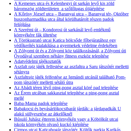
A Kemenes utca és Kelenhegyi út sarkán levő kis zöld
háromszög zöldterületen a szőlőlugas újjáépítése
A Kőrösy József utca – Baranyai utca – Baranyai tér- Október
huszonharmadika utca által körülhatárolt részen padok
felújítása
A Szerémi út – Kondorosi út sarkánál levő emlékmű
környékére fák ültetése
A Törökugrató utcai Katica bölcsőde főbejáratához egy
védőkerítés kialakítása a gyermekek védelme érdekében
A Zólyomi út és a Zólyomi köz találkozásánál, a Zólyomi úti
Óvodával szemben néhány fitness eszköz telepítése
Adatvédelmi tájékoztatók
Aszfalt rajz játék felfestése az aszfaltra a Saru játszótér melletti
sétányra
Aszfaltrajz játék felfestése az Igmándi utcánál található Pom-
pom játszótér melletti sétáló útra
Az Abádi téren lévő ping-pong asztal köré pad telepítése
Az Érem utcában sakkasztal telepítése a ping-pong asztal
mellé
Baba-Mama padok telepítése
Babakocsi és bevásárlókocsibarát járdák: a járdapadkák U
alakú süllyesztése az átkelőknél
Búsuló Juhász étterem környékén vagy a Köbölkút utcai
iskola környékén olvasó kuckó kiépítése
Cirmos utcai Katicabogár játszótér, Költők parkja Karikás