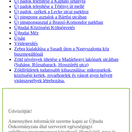
Új padok telepítése a Kaptató sétányra
Új padok telepítése a Tétényi út mellé
Új padok, székek a Lecke utcai parkhoz
Új pingpong asztalok a Bártfai utcában
Új pingpongasztal a Brassó-Komondor parkban
Újbudai Közösségi Költségvetés
Újbudai Méz
Újság
Véglegesítés
Zebra kialakítása a Sasadi úton a Nagyszalonta köz
buszmegállónál
Zöld növények ültetése a Madárhegyi lakópark utcáiban
(Suháng, Rózsabarack, Hosszúréti utca)
Zöldfelületek tudatosabb kihasználása: mikroparkok,
közösségi kertek, rovarhotelek és vágott gyep helyett
virágszegélyek létrehozása.
Üdvözöljük!
Amennyiben információt szeretne kapni az Újbuda
Önkormányzata által szervezett egészségügyi
szűrőbusz programsorozat következő állomásáról, neve és