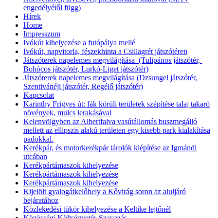
engedélyétől függ)
Hírek
Home
Impresszum
Ivókút kihelyezése a futópálya mellé
Ivókút, napvitorla, fészekhinta a Csillagrét játszótéren
Játszóterek napelemes megvilágítása (Tulipános játszótér,
Bohócos játszótér, Lurkó-Liget játszótér)
Játszóterek napelemes megvilágítása (Dzsungel játszótér,
Szentivánéji játszótér, Regélő játszótér)
Kapcsolat
Karinthy Frigyes út: fák körüli területek szépítése talaj takaró
növények, mulcs lerakásával
Kelenvölgyben az Albertfalva vasútállomás buszmegálló
mellett az ellipszis alakú területen egy kisebb park kialakítása
padokkal.
Kerékpár, és motorkerékpár tárolók kiépítése az Igmándi
utcában
Kerékpártámaszok kihelyezése
Kerékpártámaszok kihelyezése
Kerékpártámaszok kihelyezése
Kijelölt gyalogátkelőhely a Kővirág soron az aluljáró
bejáratához
Közlekedési tükör kihelyezése a Keltike lejtőnél
Közösségi Költségvetés Szavazás