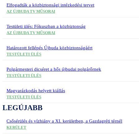
Elfogadták a közbiztonsági intézkedési tervet
AZ ÚJBUDA TV MŰSORAI
Testületi ülés: Fókuszban a közbiztonság
AZ ÚJBUDA TV MŰSORAI
Határozott fellépés Újbuda közbiztonságáért
TESTÜLETI ÜLÉS
Polgármesteri dicséret a hős újbudai polgárőrnek
TESTÜLETI ÜLÉS
Magyarázkodás helyett kiállás
TESTÜLETI ÜLÉS
LEGÚJABB
Csősérülés és vízhiány a XI. kerületben, a Gazdagréti térnél
KERÜLET