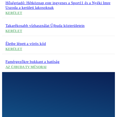
Hőségriadó: Hétköznap este ingyenes a Sport11 és a Nyéki Imre
Uszoda a kerületi lakosoknak
KERÜLET
Takarékosabb vízhasználat Újbuda közterületein
KERÜLET
Életbe lépett a vörös kód
KERÜLET
Famérgezőkre bukkant a hatóság
AZ ÚJBUDA TV MŰSORAI