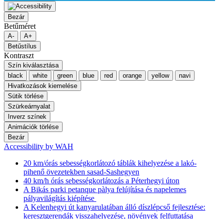
Bezár
Betűméret
A-
A+
Betűstílus
Kontraszt
Szín kiválasztása
black
white
green
blue
red
orange
yellow
navi
Hivatkozások kiemelése
Sütik törlése
Szürkeárnyalat
Inverz színek
Animációk törlése
Bezár
Accessibility by WAH
20 km/órás sebességkorlátozó táblák kihelyezése a lakó-
pihenő övezetekben sasad-Sashegyen
40 km/h órás sebességkorlátozás a Péterhegyi úton
A Bikás parki petanque pàlya felújítása és napelemes
pályavilágítás kiépítése
A Kelenhegyi út kanyarulatában álló díszlépcső fejlesztése:
keresztgerendák visszahelyezése, növények felfuttatása