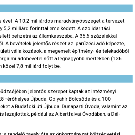
es évet. A 10,2 milliárdos maradványösszeget a tervezet
,2 milliárd forinttal emelkedett. A szolidaritási
llett befizetni az államkasszába. A 35,6 százalékkal
. A bevételek jelentős részét az iparűzési adó képezte,
erületi vállalkozások, a megemelt építmény- és telekadóból
enforgalmi adóbevétel nőtt a legnagyobb mértékben (136
közel 7,8 milliárd folyt be.
 büdzséjében jelentős szerepet kaptak az intézményi
28 férőhelyes Újbudai Gólyahír Bölcsőde és a 100
eket a Budafoki úti Újbudai Dunaparti Óvoda, valamint az
 lezajlottak, például az Albertfalvai Óvodában, a Dél-
a; a rendelő tavaly óta az önkormányzat költségvetési