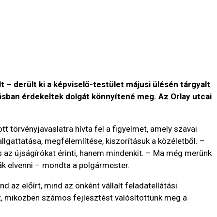
– derült ki a képviselő-testület májusi ülésén tárgyalt
sban érdekeltek dolgát könnyítené meg. Az Orlay utcai
t törvényjavaslatra hívta fel a figyelmet, amely szavai
llgattatása, megfélemlítése, kiszorításuk a közéletből. –
és az újságírókat érinti, hanem mindenkit. – Ma még merünk
ják elvenni – mondta a polgármester.
 az előírt, mind az önként vállalt feladatellátási
t, miközben számos fejlesztést valósítottunk meg a