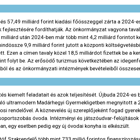
 és 57,49 milliárd forint kiadási főösszeggel zárta a 2024-
 fejlesztésére fordíthatják. Az önkormányzat vagyona tavaly 5
milliárd után 2024-ben már több mint 4,2 milliárd forintot ke
össze 9,9 milliárd forint jutott a központi költségvetésből
t. Ezen a címen tavaly közel 18,5 milliárdot fizettek be a k
 forint folyt be. Az erősödő turizmus következtében az ideg
okból és az önkormányzati intézmények bevételeiből összesen 
és kiemelt feladatait és azok teljesítését. Újbuda 2024-es
suló ultramodern Madárhegyi Gyermekligetben megnyitott a 
si rendelővel. A köznevelés új szereplőjeként fogad gyerek
soportszobás óvoda. Intézményi és játszóudvar-felújítások is
 egy esetben pedig egy új óvodai konyha is elkészült.
tóf Szakrendelő több mint 733 millió forintos finanszírozás