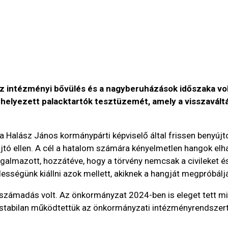
z intézményi bővülés és a nagyberuházások időszaka volt 
elyezett palacktartók tesztüzemét, amely a visszaváltá
 Halász János kormánypárti képviselő által frissen benyújtot
ajtó ellen. A cél a hatalom számára kényelmetlen hangok elha
ogalmazott, hozzátéve, hogy a törvény nemcsak a civileket 
lességünk kiállni azok mellett, akiknek a hangját megpróbál
rszámadás volt. Az önkormányzat 2024-ben is eleget tett mind
e stabilan működtettük az önkormányzati intézményrendszer