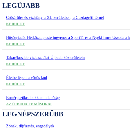
LEGÚJABB
Csősérülés és vízhiány a XI. kerületben, a Gazdagréti térnél
KERÜLET
Hőségriadó: Hétköznap este ingyenes a Sport11 és a Nyéki Imre Uszoda a k
KERÜLET
Takarékosabb vízhasználat Újbuda közterületein
KERÜLET
Életbe lépett a vörös kód
KERÜLET
Famérgezőkre bukkant a hatóság
AZ ÚJBUDA TV MŰSORAI
LEGNÉPSZERŰBB
Zónák, díjfizetés, engedélyek