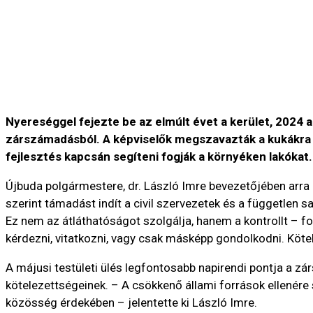
Nyereséggel fejezte be az elmúlt évet a kerület, 2024 a
zárszámadásból. A képviselők megszavazták a kukákra h
fejlesztés kapcsán segíteni fogják a környéken lakókat.
Újbuda polgármestere, dr. László Imre bevezetőjében arra a
szerint támadást indít a civil szervezetek és a független s
Ez nem az átláthatóságot szolgálja, hanem a kontrollt – f
kérdezni, vitatkozni, vagy csak másképp gondolkodni. Köte
A májusi testületi ülés legfontosabb napirendi pontja a zá
kötelezettségeinek. – A csökkenő állami források ellenér
közösség érdekében – jelentette ki László Imre.