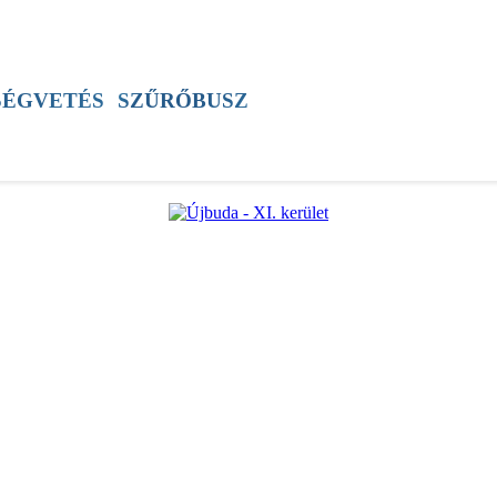
SZÍNES
ÚJSÁG
ÚB TV
60+ PROGRAM
SÉGVETÉS
SZŰRŐBUSZ
ÚJBUDAI MÉZ