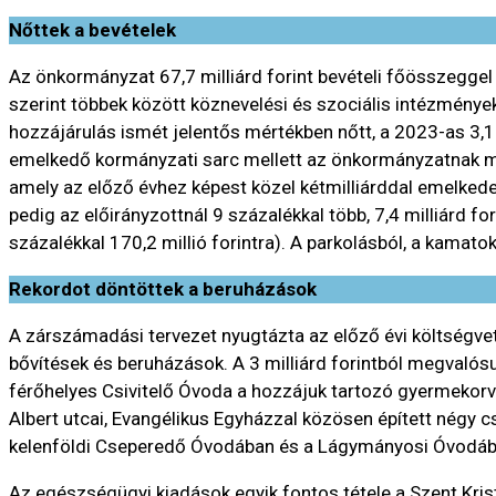
Nőttek a bevételek
Az önkormányzat 67,7 milliárd forint bevételi főösszeggel
szerint többek között köznevelési és szociális intézmények
hozzájárulás ismét jelentős mértékben nőtt, a 2023-as 3,1 
emelkedő kormányzati sarc mellett az önkormányzatnak mind
amely az előző évhez képest közel kétmilliárddal emelkedet
pedig az előirányzottnál 9 százalékkal több, 7,4 milliárd
százalékkal 170,2 millió forintra). A parkolásból, a kamat
Rekordot döntöttek a beruházások
A zárszámadási tervezet nyugtázta az előző évi költségvet
bővítések és beruházások. A 3 milliárd forintból megvaló
férőhelyes Csivitelő Óvoda a hozzájuk tartozó gyermekorvo
Albert utcai, Evangélikus Egyházzal közösen épített négy c
kelenföldi Cseperedő Óvodában és a Lágymányosi Óvodában,
Az egészségügyi kiadások egyik fontos tétele a Szent Kris