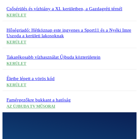
Csősérülés és vízhiány a XI. kerületben, a Gazdagréti térnél
KERÜLET
Hőségriadó: Hétköznap este ingyenes a Sport11 és a Nyéki Imre
Uszoda a kerületi lakosoknak
KERÜLET
Takarékosabb vízhasználat Újbuda közterületein
KERÜLET
Életbe lépett a vörös kód
KERÜLET
Famérgezőkre bukkant a hatóság
AZ ÚJBUDA TV MŰSORAI