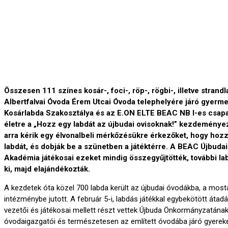
Összesen 111 színes kosár-, foci-, röp-, rögbi-, illetve strand
Albertfalvai Óvoda Érem Utcai Óvoda telephelyére járó gyerm
Kosárlabda Szakosztálya és az E.ON ELTE BEAC NB I-es csapa
életre a „Hozz egy labdát az újbudai ovisoknak!” kezdeménye
arra kérik egy élvonalbeli mérkőzésükre érkezőket, hogy ho
labdát, és dobják be a szünetben a játéktérre. A BEAC Újbuda
Akadémia játékosai ezeket mindig összegyűjtötték, további la
ki, majd elajándékozták.
A kezdetek óta közel 700 labda került az újbudai óvodákba, a mosta
intézménybe jutott. A február 5-i, labdás játékkal egybekötött áta
vezetői és játékosai mellett részt vettek Újbuda Önkormányzatának 
óvodaigazgatói és természetesen az említett óvodába járó gyerek