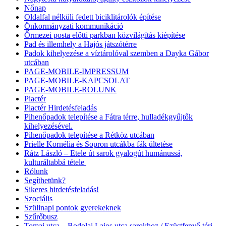
Nőnap
Oldalfal nélküli fedett biciklitárolók építése
Önkormányzati kommunikáció
Őrmezei posta előtti parkban közvilágítás kiépítése
Pad és illemhely a Hajós játszótérre
Padok kihelyezése a víztárolóval szemben a Dayka Gábor
utcában
PAGE-MOBILE-IMPRESSUM
PAGE-MOBILE-KAPCSOLAT
PAGE-MOBILE-ROLUNK
Piactér
Piactér Hirdetésfeladás
Pihenőpadok telepítése a Fátra térre, hulladékgyűjtők
kihelyezésével.
Pihenőpadok telepítése a Rétköz utcában
Prielle Kornélia és Sopron utcákba fák ültetése
Rátz László – Etele út sarok gyalogút humánussá,
kulturáltabbá tétele
Rólunk
Segíthetünk?
Sikeres hirdetésfeladás!
Szociális
Szülinapi pontok gyerekeknek
Szűrőbusz
Tomaj utca – Bodolai Lajos utca sarokhoz / Ezüstfenyő téri