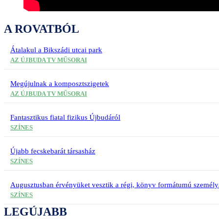
A ROVATBÓL
Átalakul a Bikszádi utcai park
AZ ÚJBUDA TV MŰSORAI
Megújulnak a komposztszigetek
AZ ÚJBUDA TV MŰSORAI
Fantasztikus fiatal fizikus Újbudáról
SZÍNES
Újabb fecskebarát társasház
SZÍNES
Augusztusban érvényüket vesztik a régi, könyv formátumú személy
SZÍNES
LEGÚJABB