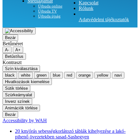
Médiaajánlat
Kapcsolat
Újbuda online
Rólunk
Újbuda TV
Újbuda újság
Adatvédelmi tájékoztatók
Bezár
Betűméret
A-
A+
Betűstílus
Kontraszt
Szín kiválasztása
black
white
green
blue
red
orange
yellow
navi
Hivatkozások kiemelése
Sütik törlése
Szürkeárnyalat
Inverz színek
Animációk törlése
Bezár
Accessibility by WAH
20 km/órás sebességkorlátozó táblák kihelyezése a lakó-
pihenő övezetekben sasad-Sashegyen