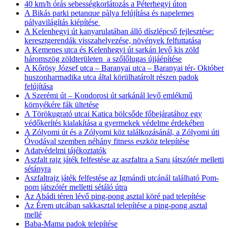
40 km/h órás sebességkorlátozás a Péterhegyi úton
A Bikás parki petanque pàlya felújítása és napelemes
pályavilágítás kiépítése
A Kelenhegyi út kanyarulatában álló díszlépcső fejlesztése:
keresztgerendák visszahelyezése, növények felfuttatása
A Kemenes utca és Kelenhegyi út sarkán levő kis zöld
háromszög zöldterületen a szőlőlugas újjáépítése
A Kőrösy József utca – Baranyai utca – Baranyai tér- Október
huszonharmadika utca által körülhatárolt részen padok
felújítása
A Szerémi út – Kondorosi út sarkánál levő emlékmű
környékére fák ültetése
A Törökugrató utcai Katica bölcsőde főbejáratához egy
védőkerítés kialakítása a gyermekek védelme érdekében
A Zólyomi út és a Zólyomi köz találkozásánál, a Zólyomi úti
Óvodával szemben néhány fitness eszköz telepítése
Adatvédelmi tájékoztatók
Aszfalt rajz játék felfestése az aszfaltra a Saru játszótér melletti
sétányra
Aszfaltrajz játék felfestése az Igmándi utcánál található Pom-
pom játszótér melletti sétáló útra
Az Abádi téren lévő ping-pong asztal köré pad telepítése
Az Érem utcában sakkasztal telepítése a ping-pong asztal
mellé
Baba-Mama padok telepítése