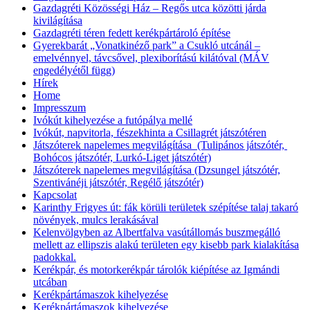
Gazdagréti Közösségi Ház – Regős utca közötti járda
kivilágítása
Gazdagréti téren fedett kerékpártároló építése
Gyerekbarát „Vonatkinéző park” a Csukló utcánál –
emelvénnyel, távcsővel, plexiborítású kilátóval (MÁV
engedélyétől függ)
Hírek
Home
Impresszum
Ivókút kihelyezése a futópálya mellé
Ivókút, napvitorla, fészekhinta a Csillagrét játszótéren
Játszóterek napelemes megvilágítása (Tulipános játszótér,
Bohócos játszótér, Lurkó-Liget játszótér)
Játszóterek napelemes megvilágítása (Dzsungel játszótér,
Szentivánéji játszótér, Regélő játszótér)
Kapcsolat
Karinthy Frigyes út: fák körüli területek szépítése talaj takaró
növények, mulcs lerakásával
Kelenvölgyben az Albertfalva vasútállomás buszmegálló
mellett az ellipszis alakú területen egy kisebb park kialakítása
padokkal.
Kerékpár, és motorkerékpár tárolók kiépítése az Igmándi
utcában
Kerékpártámaszok kihelyezése
Kerékpártámaszok kihelyezése