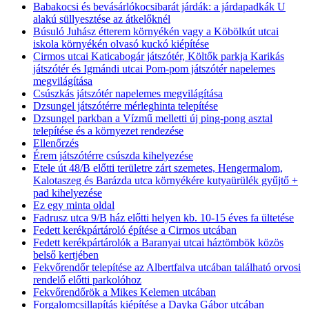
Babakocsi és bevásárlókocsibarát járdák: a járdapadkák U
alakú süllyesztése az átkelőknél
Búsuló Juhász étterem környékén vagy a Köbölkút utcai
iskola környékén olvasó kuckó kiépítése
Cirmos utcai Katicabogár játszótér, Költők parkja Karikás
játszótér és Igmándi utcai Pom-pom játszótér napelemes
megvilágítása
Csúszkás játszótér napelemes megvilágítása
Dzsungel játszótérre mérleghinta telepítése
Dzsungel parkban a Vízmű melletti új ping-pong asztal
telepítése és a környezet rendezése
Ellenőrzés
Érem játszótérre csúszda kihelyezése
Etele út 48/B előtti területre zárt szemetes, Hengermalom,
Kalotaszeg és Barázda utca környékére kutyaürülék gyűjtő +
pad kihelyezése
Ez egy minta oldal
Fadrusz utca 9/B ház előtti helyen kb. 10-15 éves fa ültetése
Fedett kerékpártároló építése a Cirmos utcában
Fedett kerékpártárolók a Baranyai utcai háztömbök közös
belső kertjében
Fekvőrendőr telepítése az Albertfalva utcában található orvosi
rendelő előtti parkolóhoz
Fekvőrendőrök a Mikes Kelemen utcában
Forgalomcsillapítás kiépítése a Dayka Gábor utcában