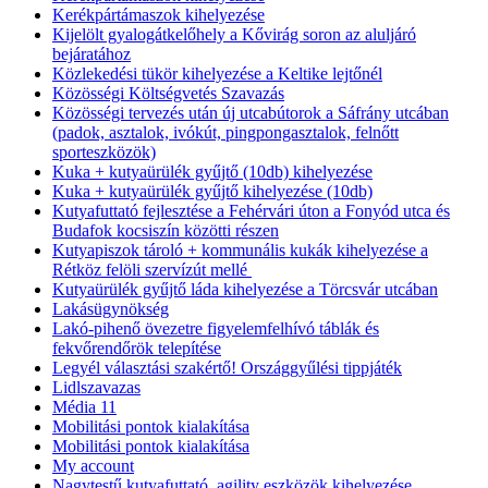
Kerékpártámaszok kihelyezése
Kijelölt gyalogátkelőhely a Kővirág soron az aluljáró
bejáratához
Közlekedési tükör kihelyezése a Keltike lejtőnél
Közösségi Költségvetés Szavazás
Közösségi tervezés után új utcabútorok a Sáfrány utcában
(padok, asztalok, ivókút, pingpongasztalok, felnőtt
sporteszközök)
Kuka + kutyaürülék gyűjtő (10db) kihelyezése
Kuka + kutyaürülék gyűjtő kihelyezése (10db)
Kutyafuttató fejlesztése a Fehérvári úton a Fonyód utca és
Budafok kocsiszín közötti részen
Kutyapiszok tároló + kommunális kukák kihelyezése a
Rétköz felöli szervízút mellé
Kutyaürülék gyűjtő láda kihelyezése a Törcsvár utcában
Lakásügynökség
Lakó-pihenő övezetre figyelemfelhívó táblák és
fekvőrendőrök telepítése
Legyél választási szakértő! Országgyűlési tippjáték
Lidlszavazas
Média 11
Mobilitási pontok kialakítása
Mobilitási pontok kialakítása
My account
Nagytestű kutyafuttató, agility eszközök kihelyezése