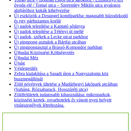
óvoda elé / Tomaj utca – Szeremley Miklós utca gyalogos
aluljáróhoz kukák kihelyezése
Új eszközök a Dzsungel kondiparkba: magasabb húzodzkodó
és egy párhuzamos korlát
Új padok telepítése a Kaptató sétányra
Új padok telepítése a Tétényi út mellé
Új padok, székek a Lecke utcai parkhoz
Új pingpong asztalok a Bártfai utcában
Új pingpongasztal a Brassó-Komondor parkban
Újbudai Közösségi Költségvetés
Újbudai Méz
Újság
Véglegesítés
Zebra kialakítása a Sasadi úton a Nagyszalonta köz
buszmegállónál
Zöld növények ültetése a Madárhegyi lakópark utcáiban
(Suháng, Rózsabarack, Hosszúréti utca)
Zöldfelületek tudatosabb kihasználása: mikroparkok,
közösségi kertek, rovarhotelek és vágott gyep helyett
virágszegélyek létrehozása.