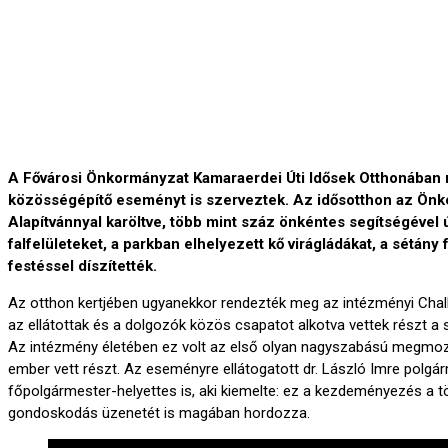
A Fővárosi Önkormányzat Kamaraerdei Úti Idősek Otthonában 
közösségépítő eseményt is szerveztek. Az idősotthon az Ön
Alapítvánnyal karöltve, több mint száz önkéntes segítségével új
falfelületeket, a parkban elhelyezett kő virágládákat, a sétány f
festéssel díszítették.
Az otthon kertjében ugyanekkor rendezték meg az intézményi Chal
az ellátottak és a dolgozók közös csapatot alkotva vettek részt a 
Az intézmény életében ez volt az első olyan nagyszabású megmoz
ember vett részt. Az eseményre ellátogatott dr. László Imre polgá
főpolgármester-helyettes is, aki kiemelte: ez a kezdeményezés a 
gondoskodás üzenetét is magában hordozza.