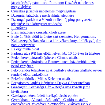
játszótér és Igmándi utcai Pom-pom játszótér napelemes
megvilágítása
Csúszkás játszótér napelemes megvilágítása
Dzsungel játszótérre mérleghinta telepítése
Dzsungel parkban a Vízmű melletti új ping-pong asztal
telepítése és a környezet rendezése
Ellenőrzés
Érem játszótérre csúszda kihelyezése
Etele út 48/B előtti területre zárt szemetes, Hengermalom,
Kalotaszeg és Barázda utca környékére kutyaürülék gyűjtő +
pad kihelyezése
Ez egy minta oldal
Fadrusz utca 9/B ház előtti helyen kb. 10-15 éves fa ültetése
Fedett kerékpártároló építése a Cirmos utcában
Fedett kerékpártárolók a Baranyai utcai háztömbök közös
belső kertjében
Fekvőrendőr telepítése az Albertfalva utcában található orvosi
rendelő előtti parkolóhoz
Fekvőrendőrök a Mikes Kelemen utcában
Forgalomcsillapítás kiépítése a Dayka Gábor utcában
Gazdagréti Közösségi Ház – Regős utca közötti járda
kivilágítása
Gazdagréti téren fedett kerékpártároló építése
Gyerekbarát „Vonatkinéző park” a Csukló utcánál –
emelvénnyel, távcsővel, plexiborítású kilátóval (MÁV