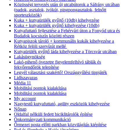
Közösségi tervezés után új utcabútorok a Sáfrány utcában
(padok, asztalok, ivókút, pingpongasztalok, felnőtt
sporteszközök)
Kuka + kutyaürülék gyűjtő (10db) kihelyezése
Kuka + kutyaürülék gyűjtő kihelyezése (10db)
Kutyafuttató fejlesztése a Fehérvári úton a Fonyód utca és
Budafok kocsiszín közötti részen
Kutyapiszok tároló + kommunális kukák kihelyezése a
Rétköz felöli szervízút mellé
Kutyaürülék gyűjtő láda kihelyezése a Törcsvár utcában
Lakásügynökség
Lakó-pihenő övezetre figyelemfelhívó táblák és
fekvőrendőrök telepítése
Legyél választási szakértő! Országgyűlési tippjáték
Lidlszavazas
Média 11
Mobilitási pontok kialakítása
Mobilitási pontok kialakítása
My account
Nagytestű kutyafuttató, agility eszközök kihelyezése
Nőnap
Oldalfal nélküli fedett biciklitárolók építése
Önkormányzati kommunikáció
Őrmezei posta előtti parkban közvilágítás kiépítése
Pad és illemhely a Hajós játszótérre