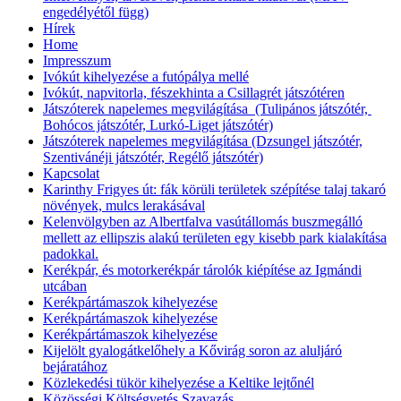
engedélyétől függ)
Hírek
Home
Impresszum
Ivókút kihelyezése a futópálya mellé
Ivókút, napvitorla, fészekhinta a Csillagrét játszótéren
Játszóterek napelemes megvilágítása (Tulipános játszótér,
Bohócos játszótér, Lurkó-Liget játszótér)
Játszóterek napelemes megvilágítása (Dzsungel játszótér,
Szentivánéji játszótér, Regélő játszótér)
Kapcsolat
Karinthy Frigyes út: fák körüli területek szépítése talaj takaró
növények, mulcs lerakásával
Kelenvölgyben az Albertfalva vasútállomás buszmegálló
mellett az ellipszis alakú területen egy kisebb park kialakítása
padokkal.
Kerékpár, és motorkerékpár tárolók kiépítése az Igmándi
utcában
Kerékpártámaszok kihelyezése
Kerékpártámaszok kihelyezése
Kerékpártámaszok kihelyezése
Kijelölt gyalogátkelőhely a Kővirág soron az aluljáró
bejáratához
Közlekedési tükör kihelyezése a Keltike lejtőnél
Közösségi Költségvetés Szavazás