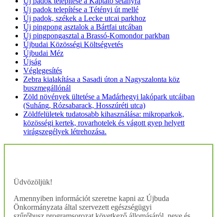
Új padok telepítése a Kaptató sétányra
Új padok telepítése a Tétényi út mellé
Új padok, székek a Lecke utcai parkhoz
Új pingpong asztalok a Bártfai utcában
Új pingpongasztal a Brassó-Komondor parkban
Újbudai Közösségi Költségvetés
Újbudai Méz
Újság
Véglegesítés
Zebra kialakítása a Sasadi úton a Nagyszalonta köz
buszmegállónál
Zöld növények ültetése a Madárhegyi lakópark utcáiban
(Suháng, Rózsabarack, Hosszúréti utca)
Zöldfelületek tudatosabb kihasználása: mikroparkok,
közösségi kertek, rovarhotelek és vágott gyep helyett
virágszegélyek létrehozása.
Üdvözöljük!
Amennyiben információt szeretne kapni az Újbuda
Önkormányzata által szervezett egészségügyi
szűrőbusz programsorozat következő állomásáról, neve és