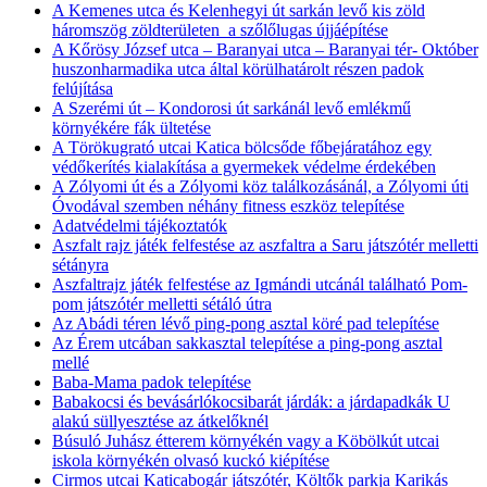
A Kemenes utca és Kelenhegyi út sarkán levő kis zöld
háromszög zöldterületen a szőlőlugas újjáépítése
A Kőrösy József utca – Baranyai utca – Baranyai tér- Október
huszonharmadika utca által körülhatárolt részen padok
felújítása
A Szerémi út – Kondorosi út sarkánál levő emlékmű
környékére fák ültetése
A Törökugrató utcai Katica bölcsőde főbejáratához egy
védőkerítés kialakítása a gyermekek védelme érdekében
A Zólyomi út és a Zólyomi köz találkozásánál, a Zólyomi úti
Óvodával szemben néhány fitness eszköz telepítése
Adatvédelmi tájékoztatók
Aszfalt rajz játék felfestése az aszfaltra a Saru játszótér melletti
sétányra
Aszfaltrajz játék felfestése az Igmándi utcánál található Pom-
pom játszótér melletti sétáló útra
Az Abádi téren lévő ping-pong asztal köré pad telepítése
Az Érem utcában sakkasztal telepítése a ping-pong asztal
mellé
Baba-Mama padok telepítése
Babakocsi és bevásárlókocsibarát járdák: a járdapadkák U
alakú süllyesztése az átkelőknél
Búsuló Juhász étterem környékén vagy a Köbölkút utcai
iskola környékén olvasó kuckó kiépítése
Cirmos utcai Katicabogár játszótér, Költők parkja Karikás