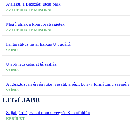
Átalakul a Bikszádi utcai park
AZ ÚJBUDA TV MŰSORAI
Megújulnak a komposztszigetek
AZ ÚJBUDA TV MŰSORAI
Fantasztikus fiatal fizikus Újbudáról
SZÍNES
Újabb fecskebarát társasház
SZÍNES
Augusztusban érvényüket vesztik a régi, könyv formátumú személy
SZÍNES
LEGÚJABB
Zajjal járó éjszakai munkavégzés Kelenföldön
KERÜLET