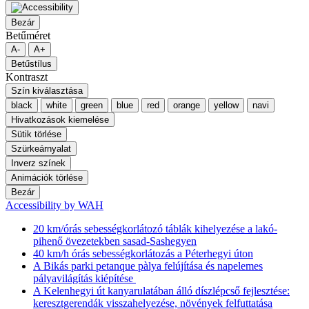
Bezár
Betűméret
A-
A+
Betűstílus
Kontraszt
Szín kiválasztása
black
white
green
blue
red
orange
yellow
navi
Hivatkozások kiemelése
Sütik törlése
Szürkeárnyalat
Inverz színek
Animációk törlése
Bezár
Accessibility by WAH
20 km/órás sebességkorlátozó táblák kihelyezése a lakó-
pihenő övezetekben sasad-Sashegyen
40 km/h órás sebességkorlátozás a Péterhegyi úton
A Bikás parki petanque pàlya felújítása és napelemes
pályavilágítás kiépítése
A Kelenhegyi út kanyarulatában álló díszlépcső fejlesztése:
keresztgerendák visszahelyezése, növények felfuttatása