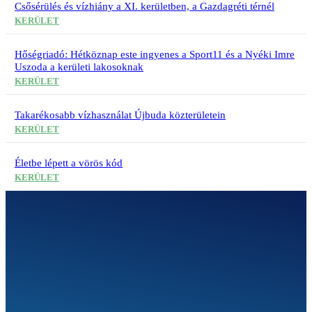
Csősérülés és vízhiány a XI. kerületben, a Gazdagréti térnél
KERÜLET
Hőségriadó: Hétköznap este ingyenes a Sport11 és a Nyéki Imre
Uszoda a kerületi lakosoknak
KERÜLET
Takarékosabb vízhasználat Újbuda közterületein
KERÜLET
Életbe lépett a vörös kód
KERÜLET