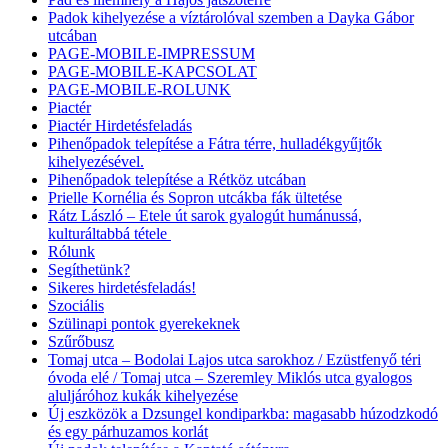
Padok kihelyezése a víztárolóval szemben a Dayka Gábor
utcában
PAGE-MOBILE-IMPRESSUM
PAGE-MOBILE-KAPCSOLAT
PAGE-MOBILE-ROLUNK
Piactér
Piactér Hirdetésfeladás
Pihenőpadok telepítése a Fátra térre, hulladékgyűjtők
kihelyezésével.
Pihenőpadok telepítése a Rétköz utcában
Prielle Kornélia és Sopron utcákba fák ültetése
Rátz László – Etele út sarok gyalogút humánussá,
kulturáltabbá tétele
Rólunk
Segíthetünk?
Sikeres hirdetésfeladás!
Szociális
Szülinapi pontok gyerekeknek
Szűrőbusz
Tomaj utca – Bodolai Lajos utca sarokhoz / Ezüstfenyő téri
óvoda elé / Tomaj utca – Szeremley Miklós utca gyalogos
aluljáróhoz kukák kihelyezése
Új eszközök a Dzsungel kondiparkba: magasabb húzodzkodó
és egy párhuzamos korlát