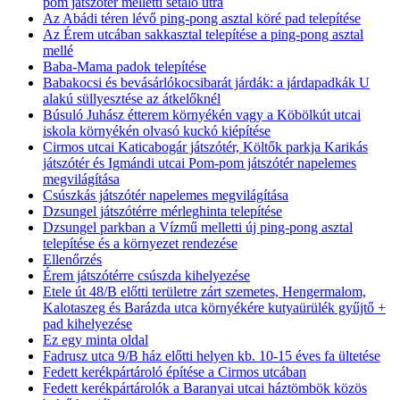
pom játszótér melletti sétáló útra
Az Abádi téren lévő ping-pong asztal köré pad telepítése
Az Érem utcában sakkasztal telepítése a ping-pong asztal
mellé
Baba-Mama padok telepítése
Babakocsi és bevásárlókocsibarát járdák: a járdapadkák U
alakú süllyesztése az átkelőknél
Búsuló Juhász étterem környékén vagy a Köbölkút utcai
iskola környékén olvasó kuckó kiépítése
Cirmos utcai Katicabogár játszótér, Költők parkja Karikás
játszótér és Igmándi utcai Pom-pom játszótér napelemes
megvilágítása
Csúszkás játszótér napelemes megvilágítása
Dzsungel játszótérre mérleghinta telepítése
Dzsungel parkban a Vízmű melletti új ping-pong asztal
telepítése és a környezet rendezése
Ellenőrzés
Érem játszótérre csúszda kihelyezése
Etele út 48/B előtti területre zárt szemetes, Hengermalom,
Kalotaszeg és Barázda utca környékére kutyaürülék gyűjtő +
pad kihelyezése
Ez egy minta oldal
Fadrusz utca 9/B ház előtti helyen kb. 10-15 éves fa ültetése
Fedett kerékpártároló építése a Cirmos utcában
Fedett kerékpártárolók a Baranyai utcai háztömbök közös