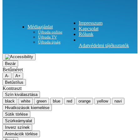
Impresszum
Médiaajánlat
Kapcsolat
Újbuda online
Rólunk
Újbuda TV
Újbuda újság
Adatvédelmi tájékoztatók
Bezár
Betűméret
A-
A+
Betűstílus
Kontraszt
Szín kiválasztása
black
white
green
blue
red
orange
yellow
navi
Hivatkozások kiemelése
Sütik törlése
Szürkeárnyalat
Inverz színek
Animációk törlése