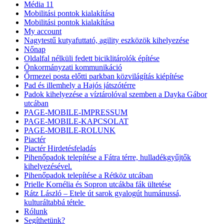
Média 11
Mobilitási pontok kialakítása
Mobilitási pontok kialakítása
My account
Nagytestű kutyafuttató, agility eszközök kihelyezése
Nőnap
Oldalfal nélküli fedett biciklitárolók építése
Önkormányzati kommunikáció
Őrmezei posta előtti parkban közvilágítás kiépítése
Pad és illemhely a Hajós játszótérre
Padok kihelyezése a víztárolóval szemben a Dayka Gábor
utcában
PAGE-MOBILE-IMPRESSUM
PAGE-MOBILE-KAPCSOLAT
PAGE-MOBILE-ROLUNK
Piactér
Piactér Hirdetésfeladás
Pihenőpadok telepítése a Fátra térre, hulladékgyűjtők
kihelyezésével.
Pihenőpadok telepítése a Rétköz utcában
Prielle Kornélia és Sopron utcákba fák ültetése
Rátz László – Etele út sarok gyalogút humánussá,
kulturáltabbá tétele
Rólunk
Segíthetünk?