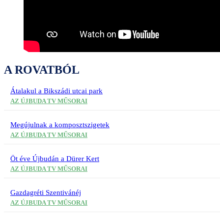
A ROVATBÓL
Átalakul a Bikszádi utcai park
AZ ÚJBUDA TV MŰSORAI
Megújulnak a komposztszigetek
AZ ÚJBUDA TV MŰSORAI
Öt éve Újbudán a Dürer Kert
AZ ÚJBUDA TV MŰSORAI
Gazdagréti Szentivánéj
AZ ÚJBUDA TV MŰSORAI