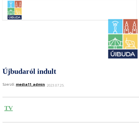
Újbudaról indult
Szerző:
media11_admin
2023.07.25.
TV
Facebook
Twitter
Pinterest
What