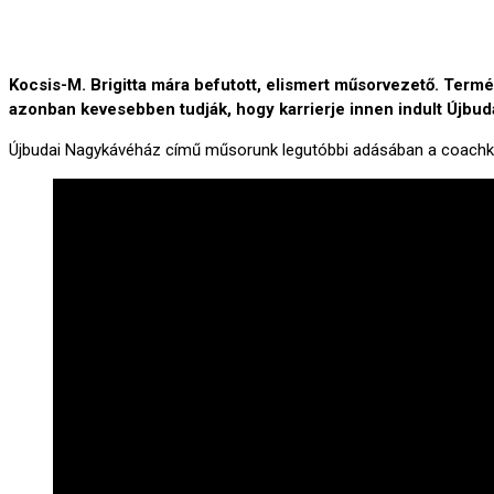
Kocsis-M. Brigitta mára befutott, elismert műsorvezető. Ter
azonban kevesebben tudják, hogy karrierje innen indult Újbud
Újbudai Nagykávéház című műsorunk legutóbbi adásában a coachké