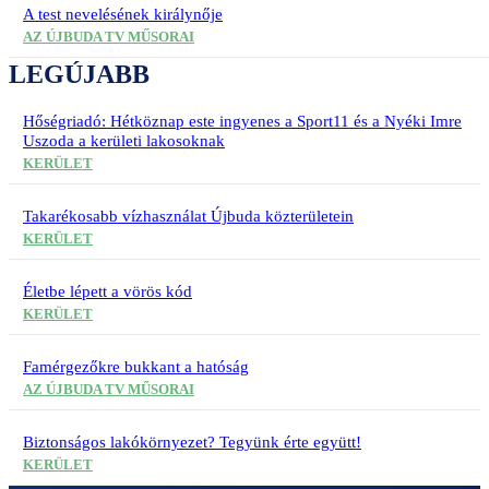
A test nevelésének királynője
AZ ÚJBUDA TV MŰSORAI
LEGÚJABB
Hőségriadó: Hétköznap este ingyenes a Sport11 és a Nyéki Imre
Uszoda a kerületi lakosoknak
KERÜLET
Takarékosabb vízhasználat Újbuda közterületein
KERÜLET
Életbe lépett a vörös kód
KERÜLET
Famérgezőkre bukkant a hatóság
AZ ÚJBUDA TV MŰSORAI
Biztonságos lakókörnyezet? Tegyünk érte együtt!
KERÜLET