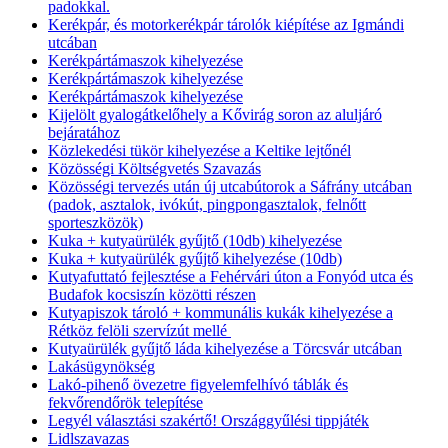
padokkal.
Kerékpár, és motorkerékpár tárolók kiépítése az Igmándi
utcában
Kerékpártámaszok kihelyezése
Kerékpártámaszok kihelyezése
Kerékpártámaszok kihelyezése
Kijelölt gyalogátkelőhely a Kővirág soron az aluljáró
bejáratához
Közlekedési tükör kihelyezése a Keltike lejtőnél
Közösségi Költségvetés Szavazás
Közösségi tervezés után új utcabútorok a Sáfrány utcában
(padok, asztalok, ivókút, pingpongasztalok, felnőtt
sporteszközök)
Kuka + kutyaürülék gyűjtő (10db) kihelyezése
Kuka + kutyaürülék gyűjtő kihelyezése (10db)
Kutyafuttató fejlesztése a Fehérvári úton a Fonyód utca és
Budafok kocsiszín közötti részen
Kutyapiszok tároló + kommunális kukák kihelyezése a
Rétköz felöli szervízút mellé
Kutyaürülék gyűjtő láda kihelyezése a Törcsvár utcában
Lakásügynökség
Lakó-pihenő övezetre figyelemfelhívó táblák és
fekvőrendőrök telepítése
Legyél választási szakértő! Országgyűlési tippjáték
Lidlszavazas