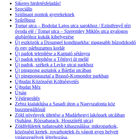
Sikeres hirdetésfeladás!
Szociális
Szülinapi pontok gyerekeknek
Szűrőbusz
Tomaj utca – Bodolai Lajos utca sarokhoz / Ezüstfenyő téri
óvoda elé / Tomaj utca – Szeremley Miklós utca gyalogos
aluljáróhoz kukák kihelyezése
Új eszközök a Dzsungel kondiparkba: magasabb húzodzkodó
és egy párhuzamos korlát
Új padok telepítése a Kaptató sétányra
Új padok telepítése a Tétényi út mellé
Új padok, székek a Lecke utcai parkhoz
Új pingpong asztalok a Bártfai utcában
Új pingpongasztal a Brassó-Komondor parkban
Újbudai Közösségi Költségvetés
Újbudai Méz
Újság
Véglegesítés
Zebra kialakítása a Sasadi úton a Nagyszalonta köz
buszmegállónál
Zöld növények ültetése a Madárhegyi lakópark utcáiban
(Suháng, Rózsabarack, Hosszúréti utca)
Zöldfelületek tudatosabb kihasználása: mikroparkok,
közösségi kertek, rovarhotelek és vágott gyep helyett
virágszegélyek létrehozása.