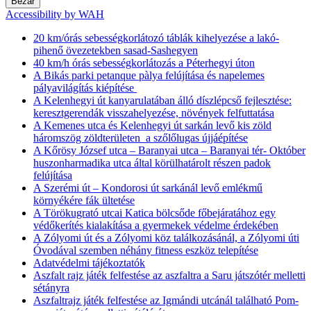
Bezár
Accessibility by WAH
20 km/órás sebességkorlátozó táblák kihelyezése a lakó-
pihenő övezetekben sasad-Sashegyen
40 km/h órás sebességkorlátozás a Péterhegyi úton
A Bikás parki petanque pàlya felújítása és napelemes
pályavilágítás kiépítése
A Kelenhegyi út kanyarulatában álló díszlépcső fejlesztése:
keresztgerendák visszahelyezése, növények felfuttatása
A Kemenes utca és Kelenhegyi út sarkán levő kis zöld
háromszög zöldterületen a szőlőlugas újjáépítése
A Kőrösy József utca – Baranyai utca – Baranyai tér- Október
huszonharmadika utca által körülhatárolt részen padok
felújítása
A Szerémi út – Kondorosi út sarkánál levő emlékmű
környékére fák ültetése
A Törökugrató utcai Katica bölcsőde főbejáratához egy
védőkerítés kialakítása a gyermekek védelme érdekében
A Zólyomi út és a Zólyomi köz találkozásánál, a Zólyomi úti
Óvodával szemben néhány fitness eszköz telepítése
Adatvédelmi tájékoztatók
Aszfalt rajz játék felfestése az aszfaltra a Saru játszótér melletti
sétányra
Aszfaltrajz játék felfestése az Igmándi utcánál található Pom-