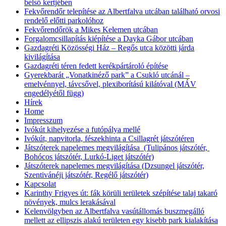
belső kertjében
Fekvőrendőr telepítése az Albertfalva utcában található orvosi
rendelő előtti parkolóhoz
Fekvőrendőrök a Mikes Kelemen utcában
Forgalomcsillapítás kiépítése a Dayka Gábor utcában
Gazdagréti Közösségi Ház – Regős utca közötti járda
kivilágítása
Gazdagréti téren fedett kerékpártároló építése
Gyerekbarát „Vonatkinéző park” a Csukló utcánál –
emelvénnyel, távcsővel, plexiborítású kilátóval (MÁV
engedélyétől függ)
Hírek
Home
Impresszum
Ivókút kihelyezése a futópálya mellé
Ivókút, napvitorla, fészekhinta a Csillagrét játszótéren
Játszóterek napelemes megvilágítása (Tulipános játszótér,
Bohócos játszótér, Lurkó-Liget játszótér)
Játszóterek napelemes megvilágítása (Dzsungel játszótér,
Szentivánéji játszótér, Regélő játszótér)
Kapcsolat
Karinthy Frigyes út: fák körüli területek szépítése talaj takaró
növények, mulcs lerakásával
Kelenvölgyben az Albertfalva vasútállomás buszmegálló
mellett az ellipszis alakú területen egy kisebb park kialakítása