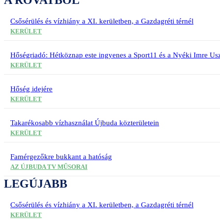
A ROVATBÓL
Csősérülés és vízhiány a XI. kerületben, a Gazdagréti térnél
KERÜLET
Hőségriadó: Hétköznap este ingyenes a Sport11 és a Nyéki Imre Usz
KERÜLET
Hőség idejére
KERÜLET
Takarékosabb vízhasználat Újbuda közterületein
KERÜLET
Famérgezőkre bukkant a hatóság
AZ ÚJBUDA TV MŰSORAI
LEGÚJABB
Csősérülés és vízhiány a XI. kerületben, a Gazdagréti térnél
KERÜLET