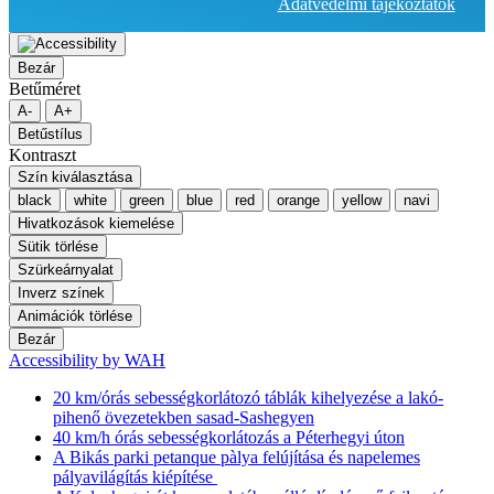
Adatvédelmi tájékoztatók
Bezár
Betűméret
A-
A+
Betűstílus
Kontraszt
Szín kiválasztása
black
white
green
blue
red
orange
yellow
navi
Hivatkozások kiemelése
Sütik törlése
Szürkeárnyalat
Inverz színek
Animációk törlése
Bezár
Accessibility by WAH
20 km/órás sebességkorlátozó táblák kihelyezése a lakó-
pihenő övezetekben sasad-Sashegyen
40 km/h órás sebességkorlátozás a Péterhegyi úton
A Bikás parki petanque pàlya felújítása és napelemes
pályavilágítás kiépítése