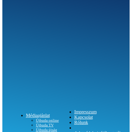
SEGÍTHETÜNK?
Impresszum
Médiaajánlat
Kapcsolat
Újbuda online
Rólunk
Újbuda TV
Újbuda újság