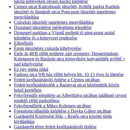
iskola környékén olvasó kuckó kiépítése
Cirmos utcai Katicabogár játszótér, Költők parkja Karikás
játszótér és Igmándi utcai Pom-pom játszótér napelemes
megvilágítása
Csúszkás játszótér napelemes megvilágítása
Dzsungel játszótérre mérleghinta telepítése
Dzsungel parkban a Vízmű melletti új ping-pong asztal
telepítése és a környezet rendezése
Ellenőrzés
Érem játszótérre csúszda kihelyezése
Etele út 48/B előtti területre zárt szemetes, Hengermalom,
Kalotaszeg és Barázda utca környékére kutyaürülék gyűjtő +
pad kihelyezése
Ez egy minta oldal
Fadrusz utca 9/B ház előtti helyen kb. 10-15 éves fa ültetése
Fedett kerékpártároló építése a Cirmos utcában
Fedett kerékpártárolók a Baranyai utcai háztömbök közös
belső kertjében
Fekvőrendőr telepítése az Albertfalva utcában található orvosi
rendelő előtti parkolóhoz
Fekvőrendőrök a Mikes Kelemen utcában
Forgalomcsillapítás kiépítése a Dayka Gábor utcában
Gazdagréti Közösségi Ház – Regős utca közötti járda
kivilágítása
Gazdagréti téren fedett kerékpártároló építése