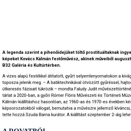
A legenda szerint a pihenőidejüket töltő prostituáltaknak ingye
képeket Kovács Kálmán festőművész, akinek műveiből augusztus
B32 Galéria és Kultúrtérben.
A vizes alapú festékkel átitatott, gyűrt selyemlenyomatokon a kivág
toposza jelenik meg. – A batiktechnikával ötvözött gyűréssel, hajt
útkeresés fázisait tükrözik – mondta Faludy Judit művészettörténé
tárlat a 2020-ban, a győri Rómer Flóris Művészeti és Történeti M
Kálmán-kiállításhoz hasonlóan, az 1960-as és 1970-es években kés
képsorozatokból válogat, bemutatva a művészre jellemző kíváncsi, 
tette hozzá Szuda Barna kurátor. A kiállítást szeptember 2-áig lehe