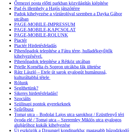
Őrmezei posta előtti parkban közvilágítás kiépítése
Pad és illemhely a Hajós játszótérre
Padok kihelyezése a víztárolóval szemben a Dayka Gábor
utcában
PAGE-MOBILE-IMPRESSUM
PAGE-MOBILE-KAPCSOLAT
PAGE-MOBILE-ROLUNK
Piactér
Piactér Hirdetésfeladás
Pihenőpadok telepítése a Fátra térre, hulladékgyűjtők
kihelyezésével.
Pihenőpadok telepítése a Rétköz utcában
Prielle Kornélia és Sopron utcákba fák ültetése
Rátz László – Etele út sarok gyalogút humánussá,
kulturáltabbá tétele
Rólunk
Segíthetünk?
Sikeres hirdetésfeladás!
Szociális
Szülinapi pontok gyerekeknek
Szűrőbusz
Tomaj utca – Bodolai Lajos utca sarokhoz / Ezüstfenyő téri
óvoda elé / Tomaj utca – Szeremley Miklós utca gyalogos
aluljáróhoz kukák kihelyezése
Új eszközök a Dzsungel kondiparkba: magasabb húzodzkodó