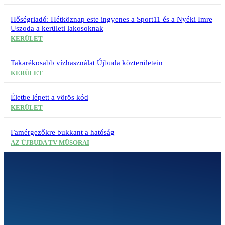
Hőségriadó: Hétköznap este ingyenes a Sport11 és a Nyéki Imre
Uszoda a kerületi lakosoknak
KERÜLET
Takarékosabb vízhasználat Újbuda közterületein
KERÜLET
Életbe lépett a vörös kód
KERÜLET
Famérgezőkre bukkant a hatóság
AZ ÚJBUDA TV MŰSORAI