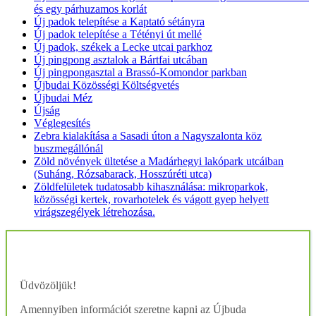
és egy párhuzamos korlát
Új padok telepítése a Kaptató sétányra
Új padok telepítése a Tétényi út mellé
Új padok, székek a Lecke utcai parkhoz
Új pingpong asztalok a Bártfai utcában
Új pingpongasztal a Brassó-Komondor parkban
Újbudai Közösségi Költségvetés
Újbudai Méz
Újság
Véglegesítés
Zebra kialakítása a Sasadi úton a Nagyszalonta köz
buszmegállónál
Zöld növények ültetése a Madárhegyi lakópark utcáiban
(Suháng, Rózsabarack, Hosszúréti utca)
Zöldfelületek tudatosabb kihasználása: mikroparkok,
közösségi kertek, rovarhotelek és vágott gyep helyett
virágszegélyek létrehozása.
Üdvözöljük!
Amennyiben információt szeretne kapni az Újbuda