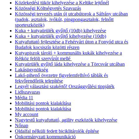
Közlekedési tükör kihelyezése a Keltike lejtőnél
Közösségi Költségvetés Szavazás
Közösségi tervezés után új utcabútorok a Sáfrány utcában
(padok, asztalok, ivókút, pingpongasztalok, felnőtt
sporteszközök)
Kuka + kutyaürülék gyűjtő (10db) kihelyezése
Kuka + kutyaürülék gyűjtő kihelyezése (10db)
Kutyafuttató fejlesztése a Fehérvári úton a Fonyód utca és
Budafok kocsiszín közötti részen
Kutyapiszok tároló + kommunális kukák kihelyezése a
Rétköz felöli szervízút mellé
Kutyaürülék gyűjtő láda kihelyezése a Törcsvár utcában
Lakásügynökség
Lakó-pihenő övezetre figyelemfelhívó táblák és
fekvőrendőrök telepítése
Legyél választási szakértő! Országgyűlési tippjáték
Lidlszavazas
Média 11
Mobilitási pontok kialakítása
Mobilitási pontok kialakítása
My account
Nagytestű kutyafuttató, agility eszközök kihelyezése
Nőnap
Oldalfal nélküli fedett biciklitárolók építése
Önkormányzati kommunikáció