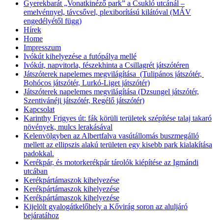
Gyerekbarát „Vonatkinéző park” a Csukló utcánál –
emelvénnyel, távcsővel, plexiborítású kilátóval (MÁV
engedélyétől függ)
Hírek
Home
Impresszum
Ivókút kihelyezése a futópálya mellé
Ivókút, napvitorla, fészekhinta a Csillagrét játszótéren
Játszóterek napelemes megvilágítása (Tulipános játszótér,
Bohócos játszótér, Lurkó-Liget játszótér)
Játszóterek napelemes megvilágítása (Dzsungel játszótér,
Szentivánéji játszótér, Regélő játszótér)
Kapcsolat
Karinthy Frigyes út: fák körüli területek szépítése talaj takaró
növények, mulcs lerakásával
Kelenvölgyben az Albertfalva vasútállomás buszmegálló
mellett az ellipszis alakú területen egy kisebb park kialakítása
padokkal.
Kerékpár, és motorkerékpár tárolók kiépítése az Igmándi
utcában
Kerékpártámaszok kihelyezése
Kerékpártámaszok kihelyezése
Kerékpártámaszok kihelyezése
Kijelölt gyalogátkelőhely a Kővirág soron az aluljáró
bejáratához