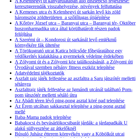
A Kelenhegyi út kanyarulatában álló díszlépcső fejlesztése:
keresztgerendák visszahelyezése, növények felfuttatása
A Kemenes utca és Kelenhegyi út sarkán levő kis zöld
háromszög zöldterületen a szőlőlugas újjáépítése
A Kőrösy József utca – Baranyai utca – Baranyai tér- Október
huszonharmadika utca által körülhatárolt részen padok
felújítása
A Szerémi út – Kondorosi út sarkánál levő emlékmű
környékére fák ültetése
A Törökugrató utcai Katica bölcsőde főbejáratához egy
védőkerítés kialakítása a gyermekek védelme érdekében
A Zólyomi út és a Zólyomi köz találkozásánál, a Zólyomi úti
Óvodával szemben néhány fitness eszköz telepítése
Adatvédelmi tájékoztatók
Aszfalt rajz játék felfestése az aszfaltra a Saru játszótér melletti
sétányra
Aszfaltrajz játék felfestése az Igmándi utcánál található Pom-
pom játszótér melletti sétáló útra
Az Abádi téren lévő ping-pong asztal köré pad telepítése
Az Érem utcában sakkasztal telepítése a ping-pong asztal
mellé
Baba-Mama padok telepítése
Babakocsi és bevásárlókocsibarát járdák: a járdapadkák U
alakú süllyesztése az átkelőknél
Búsuló Juhász étterem környékén vagy a Köbölkút utcai