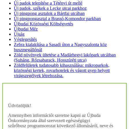
Új padok telepítése a Tétényi út mellé
Új padok, székek a Lecke utcai parkhoz
Új pingpong asztalok a Bártfai utcában
Új pingpongasztal a Brassó-Komondor parkban
Újbudai Közösségi Költségvetés
Újbudai Méz
Újság
Véglegesítés
Zebra kialakítása a Sasadi úton a Nagyszalonta köz
buszmegállónál
Zöld növények ültetése a Madárhegyi lakópark utcáiban
(Suháng, Rózsabarack, Hosszúréti utca)
Zöldfelületek tudatosabb kihasználása: mikroparkok,
közösségi kertek, rovarhotelek és vágott gyep helyett
virágszegélyek létrehozása.
Üdvözöljük!
Amennyiben információt szeretne kapni az Újbuda
Önkormányzata által szervezett egészségügyi
szűrőbusz programsorozat következő állomásáról, neve és