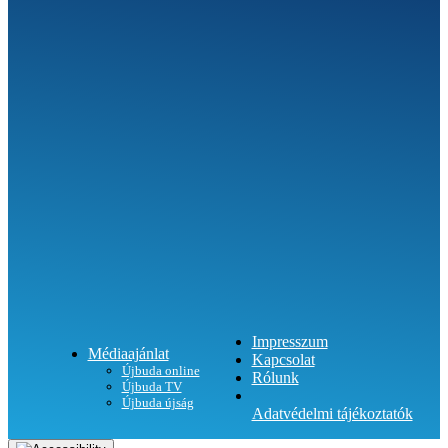
SEGÍTHETÜNK?
Impresszum
Médiaajánlat
Kapcsolat
Újbuda online
Rólunk
Újbuda TV
Újbuda újság
Adatvédelmi tájékoztatók