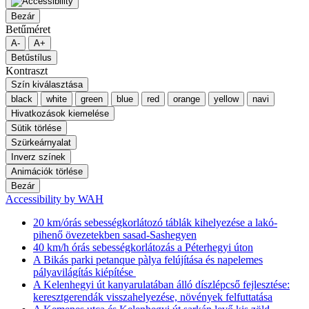
Bezár
Betűméret
A-
A+
Betűstílus
Kontraszt
Szín kiválasztása
black
white
green
blue
red
orange
yellow
navi
Hivatkozások kiemelése
Sütik törlése
Szürkeárnyalat
Inverz színek
Animációk törlése
Bezár
Accessibility by WAH
20 km/órás sebességkorlátozó táblák kihelyezése a lakó-
pihenő övezetekben sasad-Sashegyen
40 km/h órás sebességkorlátozás a Péterhegyi úton
A Bikás parki petanque pàlya felújítása és napelemes
pályavilágítás kiépítése
A Kelenhegyi út kanyarulatában álló díszlépcső fejlesztése:
keresztgerendák visszahelyezése, növények felfuttatása