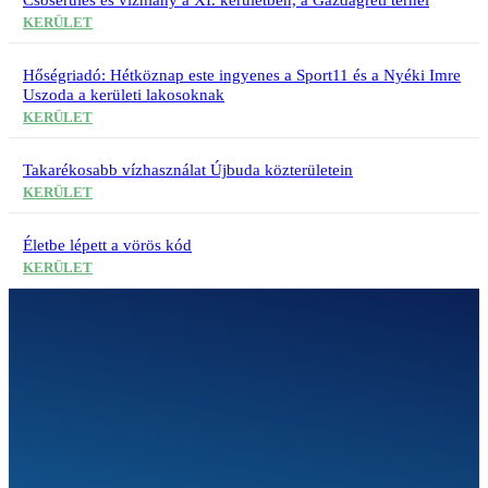
KERÜLET
Hőségriadó: Hétköznap este ingyenes a Sport11 és a Nyéki Imre
Uszoda a kerületi lakosoknak
KERÜLET
Takarékosabb vízhasználat Újbuda közterületein
KERÜLET
Életbe lépett a vörös kód
KERÜLET