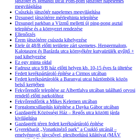
játszótér és Igmándi utcai Pom-pom játszótér napelemes
megvilágítása
Csúszkás játszótér napelemes megvilágítása
Dzsungel játszótérre mérleghinta telepítése
Dzsungel parkban a Vízmű melletti új ping-pong asztal
telepítése és a környezet rendezése
Ellenőrzés
Érem játszótérre csúszda kihelyezése
Etele út 48/B előtti területre zárt szemetes, Hengermalom,
Kalotaszeg és Barázda utca környékére kutyaürülék gyűjtő +
pad kihelyezése
Ez egy minta oldal
Fadrusz utca 9/B ház előtti helyen kb. 10-15 éves fa ültetése
Fedett kerékpártároló építése a Cirmos utcában
Fedett kerékpártárolók a Baranyai utcai háztömbök közös
belső kertjében
Fekvőrendőr telepítése az Albertfalva utcában található orvosi
rendelő előtti parkolóhoz
Fekvőrendőrök a Mikes Kelemen utcában
Forgalomcsillapítás kiépítése a Dayka Gábor utcában
Gazdagréti Közösségi Ház – Regős utca közötti járda
kivilágítása
Gazdagréti téren fedett kerékpártároló építése
Gyerekbarát „Vonatkinéző park” a Csukló utcánál –
emelvénnyel, távcsővel, plexiborítású kilátóval (MÁV