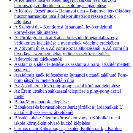
A Kemenes utca és Kelenhegyi út sarkán levő kis zöld
háromszög zöldterületen a szőlőlugas újjáépítése
A Kőrösy József utca – Baranyai utca – Baranyai tér- Október
huszonharmadika utca által körülhatárolt részen padok
felújítása
A Szerémi út – Kondorosi út sarkánál levő emlékmű
környékére fák ültetése
A Törökugrató utcai Katica bölcsőde főbejáratához egy
védőkerítés kialakítása a gyermekek védelme érdekében
A Zólyomi út és a Zólyomi köz találkozásánál, a Zólyomi úti
Óvodával szemben néhány fitness eszköz telepítése
Adatvédelmi tájékoztatók
Aszfalt rajz játék felfestése az aszfaltra a Saru játszótér melletti
sétányra
Aszfaltrajz játék felfestése az Igmándi utcánál található Pom-
pom játszótér melletti sétáló útra
Az Abádi téren lévő ping-pong asztal köré pad telepítése
Az Érem utcában sakkasztal telepítése a ping-pong asztal
mellé
Baba-Mama padok telepítése
Babakocsi és bevásárlókocsibarát járdák: a járdapadkák U
alakú süllyesztése az átkelőknél
Búsuló Juhász étterem környékén vagy a Köbölkút utcai
iskola környékén olvasó kuckó kiépítése
Cirmos utcai Katicabogár játszótér, Költők parkja Karikás