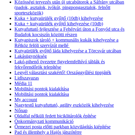
Közösségi tervezés után új utcabútorok a Sáfrány utcában
(padok, asztalok, ivókút, pingpongasztalok, felnőtt
sporteszközök)
Kuka + kutyaürülék gyűjtő (10db) kihelyezése
Kuka + kutyaürülék gyűjtő kihelyezése (10db)
Kutyafuttató fejlesztése a Fehérvári úton a Fonyód utca és
Budafok kocsiszín közötti részen
Kutyapiszok tároló + kommunális kukák kihelyezése a
Rétköz felöli szervízút mellé
Kutyaürülék gyűjtő láda kihelyezése a Törcsvár utcában
Lakásügynökség
Lakó-pihenő övezetre figyelemfelhívó táblák és
fekvőrendőrök telepítése
Legyél választási szakértő! Országgyűlési tippjáték
Lidlszavazas
Média 11
Mobilitási pontok kialakítása
Mobilitási pontok kialakítása
My account
Nagytestű kutyafuttató, agility eszközök kihelyezése
Nőnap
Oldalfal nélküli fedett biciklitárolók építése
Önkormányzati kommunikáció
Őrmezei posta előtti parkban közvilágítás kiépítése
Pad és illemhely a Hajós játszótérre