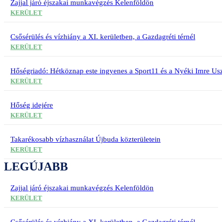
Zajjal járó éjszakai munkavégzés Kelenföldön
KERÜLET
Csősérülés és vízhiány a XI. kerületben, a Gazdagréti térnél
KERÜLET
Hőségriadó: Hétköznap este ingyenes a Sport11 és a Nyéki Imre Usz
KERÜLET
Hőség idejére
KERÜLET
Takarékosabb vízhasználat Újbuda közterületein
KERÜLET
LEGÚJABB
Zajjal járó éjszakai munkavégzés Kelenföldön
KERÜLET
Csősérülés és vízhiány a XI. kerületben, a Gazdagréti térnél