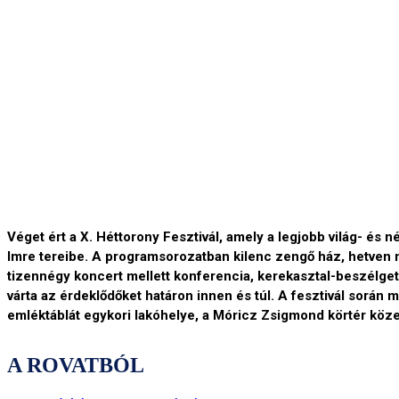
Véget ért a X. Héttorony Fesztivál, amely a legjobb világ- és 
Imre tereibe. A programsorozatban kilenc zengő ház, hetven mű
tizennégy koncert mellett konferencia, kerekasztal-beszélge
várta az érdeklődőket határon innen és túl. A fesztivál sorá
emléktáblát egykori lakóhelye, a Móricz Zsigmond körtér közel
A ROVATBÓL