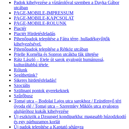
Padok kihelyezése a víztárolóval szemben a Dayka Gábor
utcában
PAGE-MOBILE-IMPRESSUM
PAGE-MOBILE-KAPCSOLAT
PAGE-MOBILE-ROLUNK
Piactér
Piactér Hirdetésfeladás
Pihenőpadok telepítése a Fátra térre, hulladékgyűjtők
kihelyezésével.
Pihenőpadok telepítése a Rétköz utcában
Prielle Kornélia és Sopron utcákba fák ültetése
Rátz László – Etele út sarok gyalogút humánussá,
kulturáltabbá tétele
Rólunk
Segíthetünk?
Sikeres hirdetésfeladás!
Szociális
Szülinapi pontok gyerekeknek
Szűrőbusz
Tomaj utca – Bodolai Lajos utca sarokhoz / Ezüstfenyő téri
óvoda elé / Tomaj utca – Szeremley Miklós utca gyalogos
aluljáróhoz kukák kihelyezése
Új eszközök a Dzsungel kondiparkba: magasabb húzodzkodó
és egy párhuzamos korlát
Új padok telepítése a Kaptató sétányra