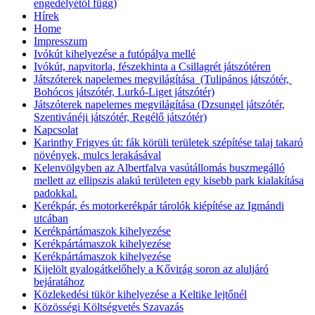
engedélyétől függ)
Hírek
Home
Impresszum
Ivókút kihelyezése a futópálya mellé
Ivókút, napvitorla, fészekhinta a Csillagrét játszótéren
Játszóterek napelemes megvilágítása (Tulipános játszótér,
Bohócos játszótér, Lurkó-Liget játszótér)
Játszóterek napelemes megvilágítása (Dzsungel játszótér,
Szentivánéji játszótér, Regélő játszótér)
Kapcsolat
Karinthy Frigyes út: fák körüli területek szépítése talaj takaró
növények, mulcs lerakásával
Kelenvölgyben az Albertfalva vasútállomás buszmegálló
mellett az ellipszis alakú területen egy kisebb park kialakítása
padokkal.
Kerékpár, és motorkerékpár tárolók kiépítése az Igmándi
utcában
Kerékpártámaszok kihelyezése
Kerékpártámaszok kihelyezése
Kerékpártámaszok kihelyezése
Kijelölt gyalogátkelőhely a Kővirág soron az aluljáró
bejáratához
Közlekedési tükör kihelyezése a Keltike lejtőnél
Közösségi Költségvetés Szavazás