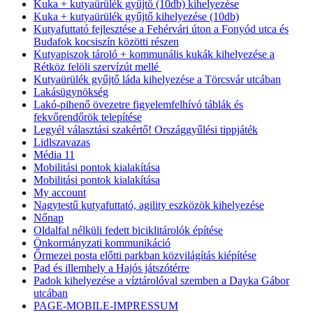
Kuka + kutyaürülék gyűjtő (10db) kihelyezése
Kuka + kutyaürülék gyűjtő kihelyezése (10db)
Kutyafuttató fejlesztése a Fehérvári úton a Fonyód utca és
Budafok kocsiszín közötti részen
Kutyapiszok tároló + kommunális kukák kihelyezése a
Rétköz felöli szervízút mellé
Kutyaürülék gyűjtő láda kihelyezése a Törcsvár utcában
Lakásügynökség
Lakó-pihenő övezetre figyelemfelhívó táblák és
fekvőrendőrök telepítése
Legyél választási szakértő! Országgyűlési tippjáték
Lidlszavazas
Média 11
Mobilitási pontok kialakítása
Mobilitási pontok kialakítása
My account
Nagytestű kutyafuttató, agility eszközök kihelyezése
Nőnap
Oldalfal nélküli fedett biciklitárolók építése
Önkormányzati kommunikáció
Őrmezei posta előtti parkban közvilágítás kiépítése
Pad és illemhely a Hajós játszótérre
Padok kihelyezése a víztárolóval szemben a Dayka Gábor
utcában
PAGE-MOBILE-IMPRESSUM