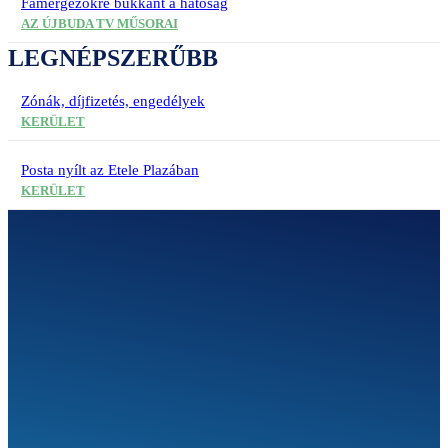
Famérgezőkre bukkant a hatóság
AZ ÚJBUDA TV MŰSORAI
LEGNÉPSZERŰBB
Zónák, díjfizetés, engedélyek
KERÜLET
Posta nyílt az Etele Plazában
KERÜLET