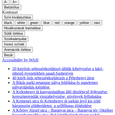
A-
A+
Betűstílus
Kontraszt
Szín kiválasztása
black
white
green
blue
red
orange
yellow
navi
Hivatkozások kiemelése
Sütik törlése
Szürkeárnyalat
Inverz színek
Animációk törlése
Bezár
Accessibility by WAH
20 km/órás sebességkorlátozó táblák kihelyezése a lakó-
pihenő övezetekben sasad-Sashegyen
40 km/h órás sebességkorlátozás a Péterhegyi úton
A Bikás parki petanque pàlya felújítása és napelemes
pályavilágítás kiépítése
A Kelenhegyi út kanyarulatában álló díszlépcső fejlesztése:
keresztgerendák visszahelyezése, növények felfuttatása
A Kemenes utca és Kelenhegyi út sarkán levő kis zöld
háromszög zöldterületen a szőlőlugas újjáépítése
A Kőrösy József utca – Baranyai utca – Baranyai tér- Október
huszonharmadika utca által körülhatárolt részen padok