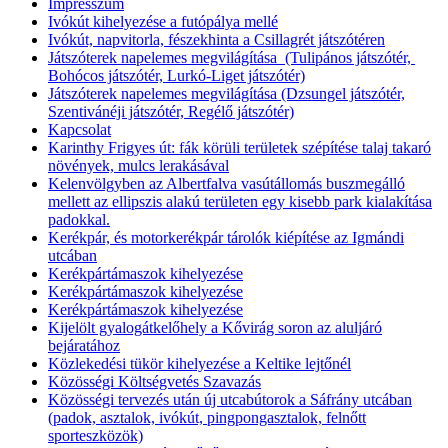
Impresszum
Ivókút kihelyezése a futópálya mellé
Ivókút, napvitorla, fészekhinta a Csillagrét játszótéren
Játszóterek napelemes megvilágítása (Tulipános játszótér,
Bohócos játszótér, Lurkó-Liget játszótér)
Játszóterek napelemes megvilágítása (Dzsungel játszótér,
Szentivánéji játszótér, Regélő játszótér)
Kapcsolat
Karinthy Frigyes út: fák körüli területek szépítése talaj takaró
növények, mulcs lerakásával
Kelenvölgyben az Albertfalva vasútállomás buszmegálló
mellett az ellipszis alakú területen egy kisebb park kialakítása
padokkal.
Kerékpár, és motorkerékpár tárolók kiépítése az Igmándi
utcában
Kerékpártámaszok kihelyezése
Kerékpártámaszok kihelyezése
Kerékpártámaszok kihelyezése
Kijelölt gyalogátkelőhely a Kővirág soron az aluljáró
bejáratához
Közlekedési tükör kihelyezése a Keltike lejtőnél
Közösségi Költségvetés Szavazás
Közösségi tervezés után új utcabútorok a Sáfrány utcában
(padok, asztalok, ivókút, pingpongasztalok, felnőtt
sporteszközök)