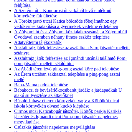
felújítása
A Szerémi út – Kondorosi út sarkánál levő emlékmű
környékére fák ültetése
A Törökugrató utcai Katica bölcsőde főbejáratához egy
védőkerítés kialakítása a gyermekek védelme érdekében
A Zólyomi út és a Zólyomi köz találkozásánál, a Zólyomi úti
Óvodával szemben néhány fitness eszköz telepítése
Adatvédelmi tájékoztatók
Aszfalt rajz játék felfestése az aszfaltra a Saru játszótér melletti
sétányra
Aszfaltrajz játék felfestése az Igmándi utcánál található Pom-
pom játszótér melletti sétáló útra
Az Abádi téren lévő ping-pong asztal köré pad telepítése
Az Érem utcában sakkasztal telepítése a ping-pong asztal
mellé
Baba-Mama padok telepítése
Babakocsi és bevásárlókocsibarát járdák: a járdapadkák U
alakú süllyesztése az átkelőknél
Búsuló Juhász étterem környékén vagy a Köbölkút utcai
iskola környékén olvasó kuckó kiépítése
Cirmos utcai Katicabogár játszótér, Költők parkja Karikás
játszótér és Igmándi utcai Pom-pom játszótér napelemes
megvilágítása
Csúszkás játszótér napelemes megvilágítása