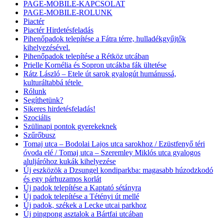
PAGE-MOBILE-KAPCSOLAT
PAGE-MOBILE-ROLUNK
Piactér
Piactér Hirdetésfeladás
Pihenőpadok telepítése a Fátra térre, hulladékgyűjtők
kihelyezésével.
Pihenőpadok telepítése a Rétköz utcában
Prielle Kornélia és Sopron utcákba fák ültetése
Rátz László – Etele út sarok gyalogút humánussá,
kulturáltabbá tétele
Rólunk
Segíthetünk?
Sikeres hirdetésfeladás!
Szociális
Szülinapi pontok gyerekeknek
Szűrőbusz
Tomaj utca – Bodolai Lajos utca sarokhoz / Ezüstfenyő téri
óvoda elé / Tomaj utca – Szeremley Miklós utca gyalogos
aluljáróhoz kukák kihelyezése
Új eszközök a Dzsungel kondiparkba: magasabb húzodzkodó
és egy párhuzamos korlát
Új padok telepítése a Kaptató sétányra
Új padok telepítése a Tétényi út mellé
Új padok, székek a Lecke utcai parkhoz
Új pingpong asztalok a Bártfai utcában