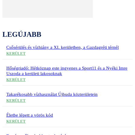
LEGÚJABB
Csősérülés és vízhiány a XI. kerületben, a Gazdagréti térnél
KERÜLET
Hőségriadó: Hétköznap este ingyenes a Sport11 és a Nyéki Imre
Uszoda a kerületi lakosoknak
KERÜLET
Takarékosabb vízhasználat Újbuda közterületein
KERÜLET
Életbe lépett a vörös kód
KERÜLET