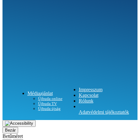
SEGÍTHETÜNK?
Impresszum
Médiaajánlat
Kapcsolat
Újbuda online
Rólunk
Újbuda TV
Újbuda újság
Adatvédelmi tájékoztatók
Bezár
Betűméret