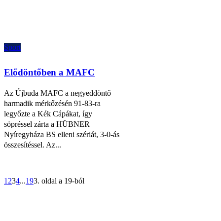
Sport
Elődöntőben a MAFC
Az Újbuda MAFC a negyeddöntő
harmadik mérkőzésén 91-83-ra
legyőzte a Kék Cápákat, így
söpréssel zárta a HÜBNER
Nyíregyháza BS elleni szériát, 3-0-ás
összesítéssel. Az...
1
2
3
4
...
19
3. oldal a 19-ból