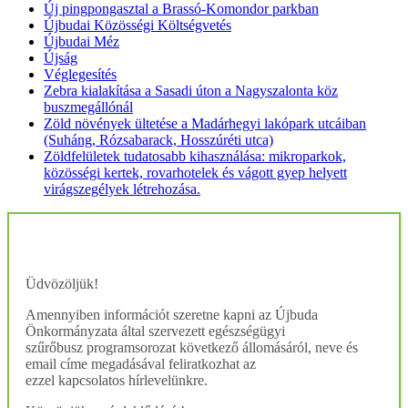
Új pingpongasztal a Brassó-Komondor parkban
Újbudai Közösségi Költségvetés
Újbudai Méz
Újság
Véglegesítés
Zebra kialakítása a Sasadi úton a Nagyszalonta köz
buszmegállónál
Zöld növények ültetése a Madárhegyi lakópark utcáiban
(Suháng, Rózsabarack, Hosszúréti utca)
Zöldfelületek tudatosabb kihasználása: mikroparkok,
közösségi kertek, rovarhotelek és vágott gyep helyett
virágszegélyek létrehozása.
Üdvözöljük!
Amennyiben információt szeretne kapni az Újbuda
Önkormányzata által szervezett egészségügyi
szűrőbusz programsorozat következő állomásáról, neve és
email címe megadásával feliratkozhat az
ezzel kapcsolatos hírlevelünkre.