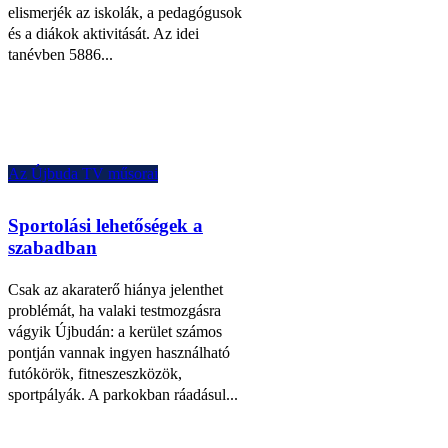
elismerjék az iskolák, a pedagógusok
és a diákok aktivitását. Az idei
tanévben 5886...
Az Újbuda TV műsorai
Sportolási lehetőségek a
szabadban
Csak az akaraterő hiánya jelenthet
problémát, ha valaki testmozgásra
vágyik Újbudán: a kerület számos
pontján vannak ingyen használható
futókörök, fitneszeszközök,
sportpályák. A parkokban ráadásul...