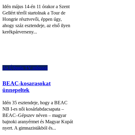
Idén május 14-én 11 órakor a Szent
Gellért térről startolnak a Tour de
Hongrie résztvevői, éppen úgy,
ahogy száz esztendeje, az első ilyen
kerékpárverseny...
Az Újbuda TV műsorai
BEAC-kosarasokat
ünnepeltek
Idén 35 esztendeje, hogy a BEAC
NB I-es női kosárlabdacsapata –
BEAC–Gépszev néven – magyar
bajnoki aranyérmet és Magyar Kupát
nyert. A gimnazistákból és...