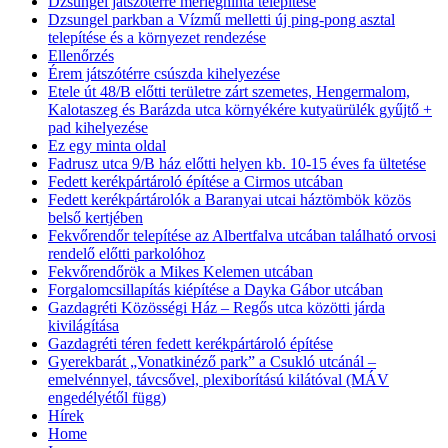
Dzsungel játszótérre mérleghinta telepítése
Dzsungel parkban a Vízmű melletti új ping-pong asztal
telepítése és a környezet rendezése
Ellenőrzés
Érem játszótérre csúszda kihelyezése
Etele út 48/B előtti területre zárt szemetes, Hengermalom,
Kalotaszeg és Barázda utca környékére kutyaürülék gyűjtő +
pad kihelyezése
Ez egy minta oldal
Fadrusz utca 9/B ház előtti helyen kb. 10-15 éves fa ültetése
Fedett kerékpártároló építése a Cirmos utcában
Fedett kerékpártárolók a Baranyai utcai háztömbök közös
belső kertjében
Fekvőrendőr telepítése az Albertfalva utcában található orvosi
rendelő előtti parkolóhoz
Fekvőrendőrök a Mikes Kelemen utcában
Forgalomcsillapítás kiépítése a Dayka Gábor utcában
Gazdagréti Közösségi Ház – Regős utca közötti járda
kivilágítása
Gazdagréti téren fedett kerékpártároló építése
Gyerekbarát „Vonatkinéző park” a Csukló utcánál –
emelvénnyel, távcsővel, plexiborítású kilátóval (MÁV
engedélyétől függ)
Hírek
Home