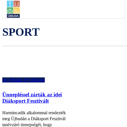
SPORT
Az Újbuda TV műsorai
Ünnepléssel zárták az idei
Diáksport Fesztivált
Harmincadik alkalommal rendezték
meg Újbudán a Diáksport Fesztivál
tanévzáró ünnepségét, hogy