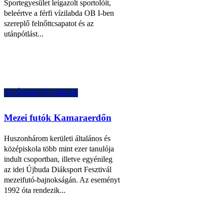
Sportegyesület leigazolt sportolóit,
beleértve a férfi vízilabda OB I-ben
szereplő felnőttcsapatot és az
utánpótlást...
Az Újbuda TV műsorai
Mezei futók Kamaraerdőn
Huszonhárom kerületi általános és
középiskola több mint ezer tanulója
indult csoportban, illetve egyénileg
az idei Újbuda Diáksport Fesztivál
mezeifutó-bajnokságán. Az eseményt
1992 óta rendezik...