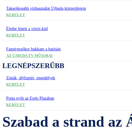
Takarékosabb vízhasználat Újbuda közterületein
KERÜLET
Életbe lépett a vörös kód
KERÜLET
Famérgezőkre bukkant a hatóság
AZ ÚJBUDA TV MŰSORAI
LEGNÉPSZERŰBB
Zónák, díjfizetés, engedélyek
KERÜLET
Posta nyílt az Etele Plazában
KERÜLET
Szabad a strand az 