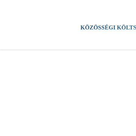
HÍREK
KERÜLET
KULTÚRA
SPORT
KÖZÖSSÉGI KÖLT
TESTÜLETI ÜLÉS
ESEMÉNYEK