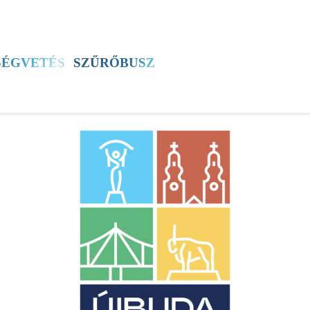
SZÍNES
ÚJSÁG
ÚB TV
60+ PROGRAM
SÉGVETÉS
SZŰRŐBUSZ
ÚJBUDAI MÉZ