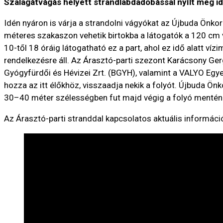
Szalagátvágás helyett strandlabdadobással nyílt meg idé
Idén nyáron is várja a strandolni vágyókat az Újbuda Önko
méteres szakaszon vehetik birtokba a látogatók a 120 cm 
10-től 18 óráig látogatható ez a part, ahol ez idő alatt ví
rendelkezésre áll. Az Árasztó-parti szezont Karácsony Ge
Gyógyfürdői és Hévizei Zrt. (BGYH), valamint a VALYO Egye
hozza az itt élőkhöz, visszaadja nekik a folyót. Újbuda Ön
30–40 méter szélességben fut majd végig a folyó mentén
Az Árasztó-parti stranddal kapcsolatos aktuális informáci