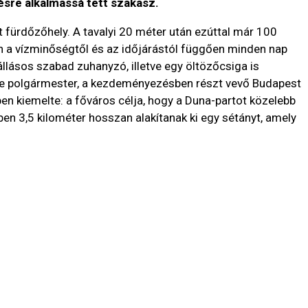
ésre alkalmassá tett szakasz.
 fürdőzőhely. A tavalyi 20 méter után ezúttal már 100
n a vízminőségtől és az időjárástól függően minden nap
yállásos szabad zuhanyzó, illetve egy öltözőcsiga is
Imre polgármester, a kezdeményezésben részt vevő Budapest
n kiemelte: a főváros célja, hogy a Duna-partot közelebb
en 3,5 kilométer hosszan alakítanak ki egy sétányt, amely