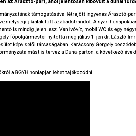
n az Árasztó-part, ahol jelentősen kibővült a dunai fürd
rmányzatának támogatásával létrejött ingyenes Árasztó-part
vízmélységig kialakított szabadstrandot. A nyári hónapokba
zimentő is mindig jelen lesz. Van ivóvíz, mobil WC és egy nég
rgely főpolgármester nyitotta meg július 1-jén dr. László 
sület képviselői társaságában. Karácsony Gergely beszédébe
kormányzata mást is tervez a Duna-parton: a következő évekb
.
ókról a BGYH honlapján lehet tájékozódni.