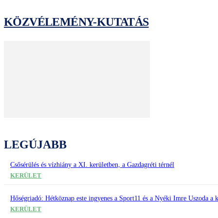
KÖZVÉLEMÉNY-KUTATÁS
LEGÚJABB
Csősérülés és vízhiány a XI. kerületben, a Gazdagréti térnél
KERÜLET
Hőségriadó: Hétköznap este ingyenes a Sport11 és a Nyéki Imre Uszoda a k
KERÜLET