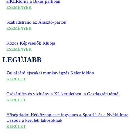
sIKERtorna a Bikás parkban
ESEMÉNYEK
Szabadstrand az Árasztó-parton
ESEMÉNYEK
Közös Képviselők Klubja
ESEMÉNYEK
LEGÚJABB
Zajjal járó éjszakai munkavégzés Kelenföldön
KERÜLET
Csősérülés és vízhiány a XI. kerületben, a Gazdagréti térnél
KERÜLET
Hőségriadó: Hétköznap este ingyenes a Sport11 és a Nyéki Imre
Uszoda a kerületi lakosoknak
KERÜLET