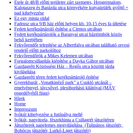
Etele út 48/B előtti területre zárt szemetes, Hengermalom,
Kalotaszeg és Barázda utca környékére kutyaürülék gyűjtő +
pad kihelyezése
Ez egy minta oldal
Fadrusz utca 9/B ház előtti helyen kb. 10-15 éves fa ültetése
Fedett kerékpártároló építése a Cirmos utcában
Fedett kerékpártárolók a Baranyai utcai háztömbök közös
belső kertjében
Fekvőrendőr telepítése az Albertfalva utcában található orvosi
rendelő előtti parkolóhoz
Fekvőrendőrök a Mikes Kelemen utcában
Forgalomcsillapítás kiépítése a Dayka Gábor utcában
Gazdagréti Közösségi Ház – Regős utca közötti járda
kivilágítása
Gazdagréti téren fedett kerékpártároló építése
Gyerekbarát „Vonatkinéző park” a Csukló utcánál –
emelvénnyel, távcsővel, plexiborítású kilátóval (MÁV
engedélyétől függ)
Hírek
Home
Impresszum
Ivókút kihelyezése a futópálya mellé
Ivókút, napvitorla, fészekhinta a Csillagrét játszótéren
Játszóterek napelemes megvilágítása (Tulipános játszótér,
Bohócos játszótér, Lurkó-Liget játszótér)