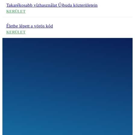
Takarékosabb vízhasználat Újbuda közterületein
KERÜLET
Életbe lépett a vörös kód
KERÜLET
SEGÍTHETÜNK?