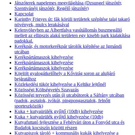
Játszóterek napelemes megvilágítása (Dzsungel játszótér,
Szentivánéji játszótér, Regélő játszótér)
Kapcsolat
Karinthy Frigyes út: fák körüli területek szépítése talaj takaró
növények, mulcs lerakásával
Kelenvölgyben az Albertfalva vasútállomás buszmegálló
mellett az ellipszis alakú területen egy kisebb park kialakítása
padokkal.
Kerékpár, és motorkerékpár tárolók kiépítése az Igmándi
utcában
Kerékpártámaszok kihelyezése
Kerékpártámaszok kihelyezése
Kerékpártámaszok kihelyezése
Kijelölt gyalogátkelőhely a Kővirág soron az aluljáró
bejáratához
Közlekedési tükör kihelyezése a Keltike lejtőnél
Közösségi Költségvetés Szavazás
Közösségi tervezés után új utcabútorok a Sáfrány utcában
(padok, asztalok, ivókút, pingpongasztalok, felnőtt
sporteszközök)
Kuka + kutyaürülék gyűjtő (10db) kihelyezése
Kuka + kutyaürülék gyűjtő kihelyezése (10db)
Kutyafuttató fejlesztése a Fehérvári úton a Fonyód utca és
Budafok kocsiszín közötti részen
Kutyapiszok tároló + kommunális kukák kihelyezése a