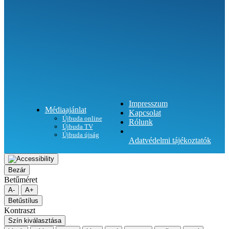
Impresszum
Médiaajánlat
Kapcsolat
Újbuda online
Rólunk
Újbuda TV
Újbuda újság
Adatvédelmi tájékoztatók
Bezár
Betűméret
A-
A+
Betűstílus
Kontraszt
Szín kiválasztása