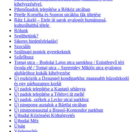
kihelyezésével.
Pihenőpadok telepítése a Rétköz utcában
Prielle Kornélia és Sopron utcákba fák ültetése
Rátz László – Etele út sarok gyalogút humánussá,
kulturáltabbá tétele
Rólunk
Segíthetünk?
Sikeres hirdetésfeladás!
Szociális
Szülinapi pontok gyerekeknek
Szűrőbusz
Tomaj utca – Bodolai Lajos utca sarokhoz / Ezüstfenyő téri
óvoda elé / Tomaj utca – Szeremley Miklós utca gyalogos
aluljáróhoz kukák kihelyezése
Új eszközök a Dzsungel kondiparkba: magasabb húzodzkodó
és egy párhuzamos korlát
Új padok telepítése a Kaptató sétányra
Új padok telepítése a Tétényi út mellé
Új padok, székek a Lecke utcai parkhoz
Új pingpong asztalok a Bártfai utcában
Új pingpongasztal a Brassó-Komondor parkban
Újbudai Közösségi Költségvetés
Újbudai Méz
Újság
Véglegesítés