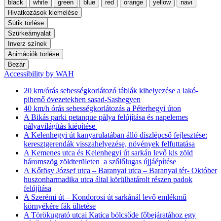
black
white
green
blue
red
orange
yellow
navi
Hivatkozások kiemelése
Sütik törlése
Szürkeárnyalat
Inverz színek
Animációk törlése
Bezár
Accessibility by WAH
20 km/órás sebességkorlátozó táblák kihelyezése a lakó-
pihenő övezetekben sasad-Sashegyen
40 km/h órás sebességkorlátozás a Péterhegyi úton
A Bikás parki petanque pàlya felújítása és napelemes
pályavilágítás kiépítése
A Kelenhegyi út kanyarulatában álló díszlépcső fejlesztése:
keresztgerendák visszahelyezése, növények felfuttatása
A Kemenes utca és Kelenhegyi út sarkán levő kis zöld
háromszög zöldterületen a szőlőlugas újjáépítése
A Kőrösy József utca – Baranyai utca – Baranyai tér- Október
huszonharmadika utca által körülhatárolt részen padok
felújítása
A Szerémi út – Kondorosi út sarkánál levő emlékmű
környékére fák ültetése
A Törökugrató utcai Katica bölcsőde főbejáratához egy