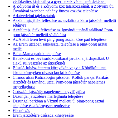
védőkerítés kialakítása a gyermekek védelme érdekében
A Zólyomi út és a Zólyomi köz találkozásánál, a Zólyomi úti
Óvodával szemben néhány fitness eszköz telepítése
Adatvédelmi tájékoztatók
Aszfalt rajz játék felfestése az aszfaltra a Saru játszótér melletti
sétányra
Aszfaltrajz játék felfestése az Igmándi utcánál található Pom-
pom játszótér melletti sétáló útra
Az Abádi téren lévő ping-pong asztal köré pad telepítése
Az Érem utcában sakkasztal telepítése a ping-pong asztal
mellé
Baba-Mama padok telepítése
Babakocsi és bevásárlókocsibarát járdák: a járdapadkák U
alakú süllyesztése az átkelőknél
Búsuló Juhász étterem környékén vagy a Köbölkút utcai
iskola környékén olvasó kuckó kiépítése
Cirmos utcai Katicabogár játszótér, Költők parkja Karikás
játszótér és Igmándi utcai Pom-pom játszótér napelemes
megvilágítása
Csúszkás játszótér napelemes megvilágítása
Dzsungel játszótérre mérleghinta telepítése
Dzsungel parkban a Vízmű melletti új ping-pong asztal
telepítése és a környezet rendezése
Ellenőrzés
Érem játszótérre csúszda kihelyezése