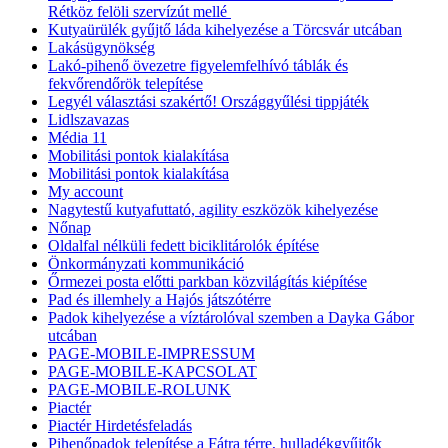
Rétköz felöli szervízút mellé
Kutyaürülék gyűjtő láda kihelyezése a Törcsvár utcában
Lakásügynökség
Lakó-pihenő övezetre figyelemfelhívó táblák és
fekvőrendőrök telepítése
Legyél választási szakértő! Országgyűlési tippjáték
Lidlszavazas
Média 11
Mobilitási pontok kialakítása
Mobilitási pontok kialakítása
My account
Nagytestű kutyafuttató, agility eszközök kihelyezése
Nőnap
Oldalfal nélküli fedett biciklitárolók építése
Önkormányzati kommunikáció
Őrmezei posta előtti parkban közvilágítás kiépítése
Pad és illemhely a Hajós játszótérre
Padok kihelyezése a víztárolóval szemben a Dayka Gábor
utcában
PAGE-MOBILE-IMPRESSUM
PAGE-MOBILE-KAPCSOLAT
PAGE-MOBILE-ROLUNK
Piactér
Piactér Hirdetésfeladás
Pihenőpadok telepítése a Fátra térre, hulladékgyűjtők