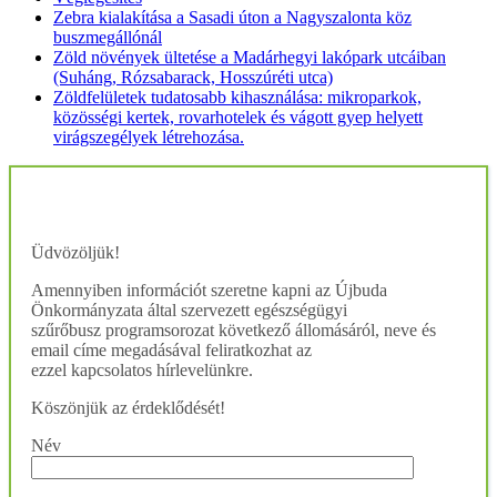
Zebra kialakítása a Sasadi úton a Nagyszalonta köz
buszmegállónál
Zöld növények ültetése a Madárhegyi lakópark utcáiban
(Suháng, Rózsabarack, Hosszúréti utca)
Zöldfelületek tudatosabb kihasználása: mikroparkok,
közösségi kertek, rovarhotelek és vágott gyep helyett
virágszegélyek létrehozása.
Üdvözöljük!
Amennyiben információt szeretne kapni az Újbuda
Önkormányzata által szervezett egészségügyi
szűrőbusz programsorozat következő állomásáról, neve és
email címe megadásával feliratkozhat az
ezzel kapcsolatos hírlevelünkre.
Köszönjük az érdeklődését!
Név