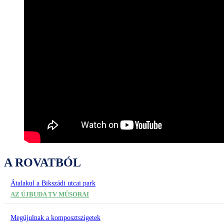
A ROVATBÓL
Átalakul a Bikszádi utcai park
AZ ÚJBUDA TV MŰSORAI
Megújulnak a komposztszigetek