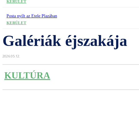
KERÜLET
Posta nyílt az Etele Plazában
KERÜLET
Galériák éjszakája
2026.05.12.
KULTÚRA
Részvény
Facebook