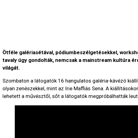
Ötféle galériasétával, pódiumbeszélgetésekkel, workshop
tavaly úgy gondolták, nemcsak a mainstream kultúra érde
világát.
Szombaton a látogatók 16 hangulatos galéria-kávézó kiállí
olyan zenészekkel, mint az Irie Maffiás Sena. A kiállítás
lehetett a művésztől, sőt a látogatók megpróbálhatták leutá