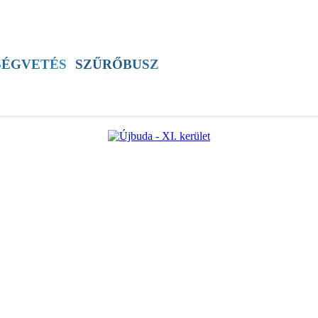
SZÍNES
ÚJSÁG
ÚB TV
60+ PROGRAM
SÉGVETÉS
SZŰRŐBUSZ
ÚJBUDAI MÉZ