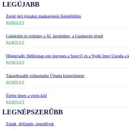
LEGÚJABB
Zajjal járó éjszakai munkavégzés Kelenföldön
KERÜLET
Csősérülés és vízhiány a XI. kerületben, a Gazdagréti térnél
KERÜLET
Hőségriadó: Hétköznap este ingyenes a Sport11 és a Nyéki Imre Uszoda a k
KERÜLET
Takarékosabb vízhasználat Újbuda közterületein
KERÜLET
Életbe lépett a vörös kód
KERÜLET
LEGNÉPSZERŰBB
Zónák, díjfizetés, engedélyek