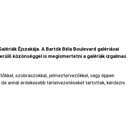
alériák Éjszakája. A Bartók Béla Boulevard galériásai
lkerülő közönséggel is megismertetni a galériák izgalmas
tőkkel, szobrászokkal, jelmeztervezőkkel, vagy éppen
 de annál érdekesebb tárlatvezetéseket tartottak, kérdezni