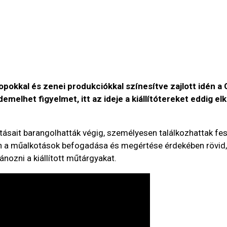
okkal és zenei produkciókkal színesítve zajlott idén a G
melhet figyelmet, itt az ideje a kiállítótereket eddig e
tásait barangolhatták végig, személyesen találkozhattak fes
okon a műalkotások befogadása és megértése érdekében rövid,
nozni a kiállított műtárgyakat.