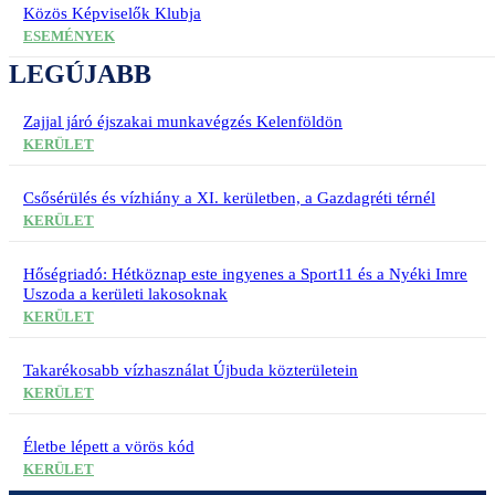
Közös Képviselők Klubja
ESEMÉNYEK
LEGÚJABB
Zajjal járó éjszakai munkavégzés Kelenföldön
KERÜLET
Csősérülés és vízhiány a XI. kerületben, a Gazdagréti térnél
KERÜLET
Hőségriadó: Hétköznap este ingyenes a Sport11 és a Nyéki Imre
Uszoda a kerületi lakosoknak
KERÜLET
Takarékosabb vízhasználat Újbuda közterületein
KERÜLET
Életbe lépett a vörös kód
KERÜLET