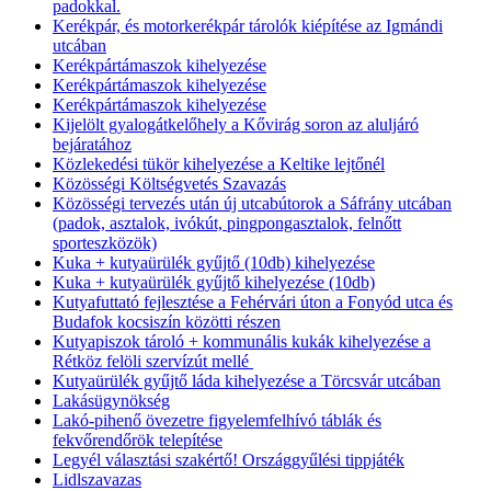
padokkal.
Kerékpár, és motorkerékpár tárolók kiépítése az Igmándi
utcában
Kerékpártámaszok kihelyezése
Kerékpártámaszok kihelyezése
Kerékpártámaszok kihelyezése
Kijelölt gyalogátkelőhely a Kővirág soron az aluljáró
bejáratához
Közlekedési tükör kihelyezése a Keltike lejtőnél
Közösségi Költségvetés Szavazás
Közösségi tervezés után új utcabútorok a Sáfrány utcában
(padok, asztalok, ivókút, pingpongasztalok, felnőtt
sporteszközök)
Kuka + kutyaürülék gyűjtő (10db) kihelyezése
Kuka + kutyaürülék gyűjtő kihelyezése (10db)
Kutyafuttató fejlesztése a Fehérvári úton a Fonyód utca és
Budafok kocsiszín közötti részen
Kutyapiszok tároló + kommunális kukák kihelyezése a
Rétköz felöli szervízút mellé
Kutyaürülék gyűjtő láda kihelyezése a Törcsvár utcában
Lakásügynökség
Lakó-pihenő övezetre figyelemfelhívó táblák és
fekvőrendőrök telepítése
Legyél választási szakértő! Országgyűlési tippjáték
Lidlszavazas