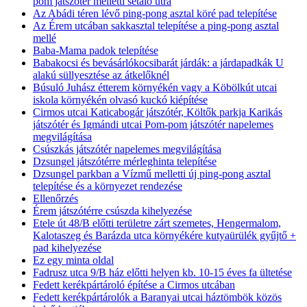
pom játszótér melletti sétáló útra
Az Abádi téren lévő ping-pong asztal köré pad telepítése
Az Érem utcában sakkasztal telepítése a ping-pong asztal
mellé
Baba-Mama padok telepítése
Babakocsi és bevásárlókocsibarát járdák: a járdapadkák U
alakú süllyesztése az átkelőknél
Búsuló Juhász étterem környékén vagy a Köbölkút utcai
iskola környékén olvasó kuckó kiépítése
Cirmos utcai Katicabogár játszótér, Költők parkja Karikás
játszótér és Igmándi utcai Pom-pom játszótér napelemes
megvilágítása
Csúszkás játszótér napelemes megvilágítása
Dzsungel játszótérre mérleghinta telepítése
Dzsungel parkban a Vízmű melletti új ping-pong asztal
telepítése és a környezet rendezése
Ellenőrzés
Érem játszótérre csúszda kihelyezése
Etele út 48/B előtti területre zárt szemetes, Hengermalom,
Kalotaszeg és Barázda utca környékére kutyaürülék gyűjtő +
pad kihelyezése
Ez egy minta oldal
Fadrusz utca 9/B ház előtti helyen kb. 10-15 éves fa ültetése
Fedett kerékpártároló építése a Cirmos utcában
Fedett kerékpártárolók a Baranyai utcai háztömbök közös