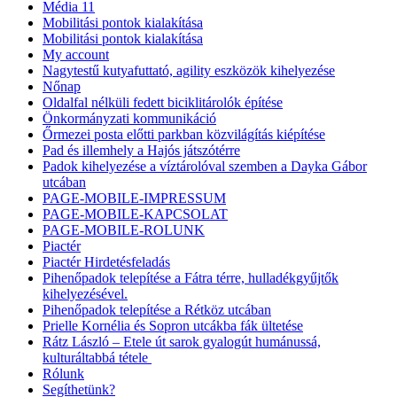
Média 11
Mobilitási pontok kialakítása
Mobilitási pontok kialakítása
My account
Nagytestű kutyafuttató, agility eszközök kihelyezése
Nőnap
Oldalfal nélküli fedett biciklitárolók építése
Önkormányzati kommunikáció
Őrmezei posta előtti parkban közvilágítás kiépítése
Pad és illemhely a Hajós játszótérre
Padok kihelyezése a víztárolóval szemben a Dayka Gábor
utcában
PAGE-MOBILE-IMPRESSUM
PAGE-MOBILE-KAPCSOLAT
PAGE-MOBILE-ROLUNK
Piactér
Piactér Hirdetésfeladás
Pihenőpadok telepítése a Fátra térre, hulladékgyűjtők
kihelyezésével.
Pihenőpadok telepítése a Rétköz utcában
Prielle Kornélia és Sopron utcákba fák ültetése
Rátz László – Etele út sarok gyalogút humánussá,
kulturáltabbá tétele
Rólunk
Segíthetünk?