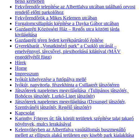
belső kertjében
Fekvőrendőr telepítése az Albertfalva utcában található orvosi
rendelő előtti parkolóhoz
Fekvőrendőrök a Mikes Kelemen utcában
Forgalomcsillapítás kiépítése a Dayka Gábor utcában
Gazdagréti Közösségi Ház – Regős utca közötti járda
kivilágítása
Gazdagréti téren fedett kerékpártároló építése
Gyerekbarát „Vonatkinéző park” a Csukló utcánál –
emelvénnyel, távcsővel, plexiborítású kilátóval (MÁV
engedélyétől függ)
Hírek
Home
Impresszum
Ivókút kihelyezése a futópálya mellé
Ivókút, napvitorla, fészekhinta a Csillagrét játszótéren
Játszóterek napelemes megvilágítása (Tulipános játszótér,
Bohócos játszótér, Lurkó-Liget játszótér)
Játszóterek napelemes megvilágítása (Dzsungel játszótér,
Szentivánéji játszótér, Regélő játszótér)
Kapcsolat
Karinthy Frigyes út: fák körüli területek szépítése talaj takaró
növények, mulcs lerakásával
Kelenvölgyben az Albertfalva vasútállomás buszmegálló
mellett az ellipszis alakú területen egy kisebb park kialakítása