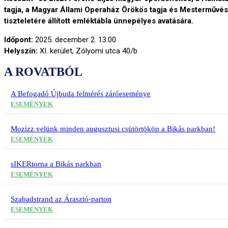
tagja, a Magyar Állami Operaház Örökös tagja és Mesterművés
tiszteletére állított emléktábla ünnepélyes avatására.
Időpont:
2025. december 2. 13.00
Helyszín:
XI. kerület, Zólyomi utca 40/b
A ROVATBÓL
A Befogadó Újbuda felmérés záróeseménye
ESEMÉNYEK
Mozizz velünk minden augusztusi csütörtökön a Bikás parkban!
ESEMÉNYEK
sIKERtorna a Bikás parkban
ESEMÉNYEK
Szabadstrand az Árasztó-parton
ESEMÉNYEK