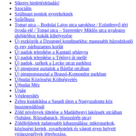
Sikeres hirdetésfeladás!
Szociális
Szülinapi pontok gyerekeknek
Szűrőbusz
Tomaj utca – Bodolai Lajos utca sarokhoz / Ezüstfenyő téri
óvoda elé / Tomaj utca – Szeremley Miklós utca gyalogos
aluljáróhoz kukák kihelyezése
Új eszközök a Dzsungel kondiparkba: magasabb húzodzkodó
és egy párhuzamos korlát
Új padok telepítése a Kaptató sétányra
Új padok telepítése a Tétényi út mellé
Új padok, székek a Lecke utcai parkhoz
Új pingpong asztalok a Bártfai utcában
Új pingpongasztal a Brassó-Komondor parkban
Újbudai Közösségi Költségvetés
Újbudai Méz
Újság
Véglegesítés
Zebra kialakítása a Sasadi úton a Nagyszalonta köz
buszmegállónál
Zöld növények ültetése a Madárhegyi lakópark utcáiban
(Suháng, Rózsabarack, Hosszúréti utca)
Zöldfelületek tudatosabb kihasználása: mikroparkok,
közösségi kertek, rovarhotelek és vágott gyep helyett
virágszegélyek létrehozása.