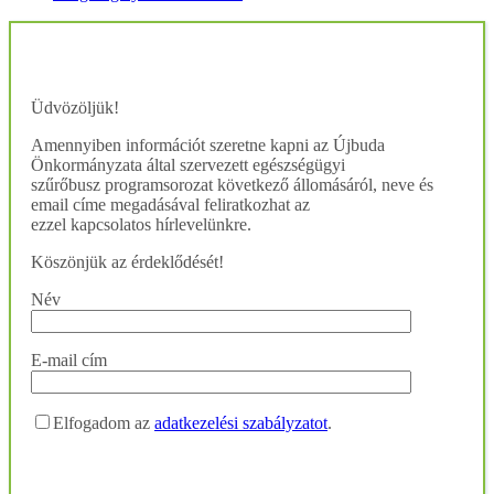
Üdvözöljük!
Amennyiben információt szeretne kapni az Újbuda
Önkormányzata által szervezett egészségügyi
szűrőbusz programsorozat következő állomásáról, neve és
email címe megadásával feliratkozhat az
ezzel kapcsolatos hírlevelünkre.
Köszönjük az érdeklődését!
Név
E-mail cím
Elfogadom az
adatkezelési szabályzatot
.