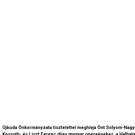
Újbuda Önkormányzata tisztelettel meghívja Önt Sólyom-Nag
Kossuth- és Liszt Ferenc díjas magyar operaénekes, a Halhat