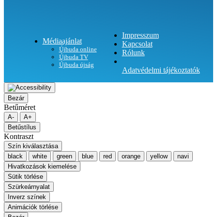
Impresszum
Médiaajánlat
Kapcsolat
Újbuda online
Rólunk
Újbuda TV
Újbuda újság
Adatvédelmi tájékoztatók
Bezár
Betűméret
A-
A+
Betűstílus
Kontraszt
Szín kiválasztása
black
white
green
blue
red
orange
yellow
navi
Hivatkozások kiemelése
Sütik törlése
Szürkeárnyalat
Inverz színek
Animációk törlése