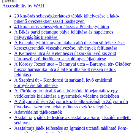
Bezár
Accessibility by WAH
20 km/órás sebességkorlátozó táblák kihelyezése a lakó-
pihenő övezetekben sasad-Sashegyen
40 km/h órás sebességkorlátozás a Péterhegyi úton
A Bikás parki petanque pàlya felújítása és napelemes
pályavilágítás kiépítése
A Kelenhegyi út kanyarulatában álló díszlépcső fejlesztése:
keresztgerendák visszahelyezése, növények felfuttatása
A Kemenes utca és Kelenhegyi út sarkán levő kis zöld
háromszög zöldterületen a szőlőlugas újjáépítése
A Kőrösy József utca – Baranyai utca – Baranyai tér- Október
huszonharmadika utca által körülhatárolt részen padok
felújítása
A Szerémi út – Kondorosi út sarkánál levő emlékmű
környékére fák ültetése
A Törökugrató utcai Katica bölcsőde főbejáratához egy
védőkerítés kialakítása a gyermekek védelme érdekében
A Zólyomi út és a Zólyomi köz találkozásánál, a Zólyomi úti
Óvodával szemben néhány fitness eszköz telepítése
Adatvédelmi tájékoztatók
Aszfalt rajz játék felfestése az aszfaltra a Saru játszótér melletti
sétányra
Aszfaltrajz játék felfestése az Igmándi utcánál található Pom-