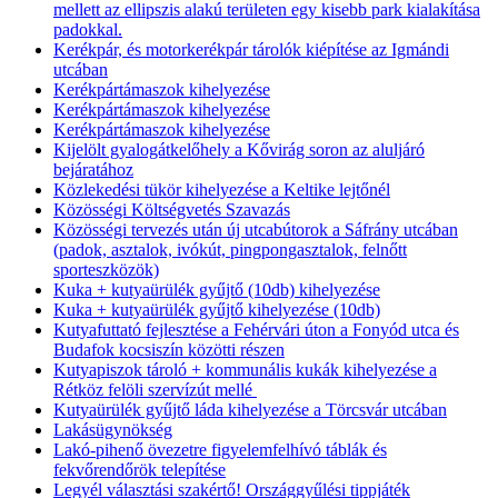
mellett az ellipszis alakú területen egy kisebb park kialakítása
padokkal.
Kerékpár, és motorkerékpár tárolók kiépítése az Igmándi
utcában
Kerékpártámaszok kihelyezése
Kerékpártámaszok kihelyezése
Kerékpártámaszok kihelyezése
Kijelölt gyalogátkelőhely a Kővirág soron az aluljáró
bejáratához
Közlekedési tükör kihelyezése a Keltike lejtőnél
Közösségi Költségvetés Szavazás
Közösségi tervezés után új utcabútorok a Sáfrány utcában
(padok, asztalok, ivókút, pingpongasztalok, felnőtt
sporteszközök)
Kuka + kutyaürülék gyűjtő (10db) kihelyezése
Kuka + kutyaürülék gyűjtő kihelyezése (10db)
Kutyafuttató fejlesztése a Fehérvári úton a Fonyód utca és
Budafok kocsiszín közötti részen
Kutyapiszok tároló + kommunális kukák kihelyezése a
Rétköz felöli szervízút mellé
Kutyaürülék gyűjtő láda kihelyezése a Törcsvár utcában
Lakásügynökség
Lakó-pihenő övezetre figyelemfelhívó táblák és
fekvőrendőrök telepítése
Legyél választási szakértő! Országgyűlési tippjáték