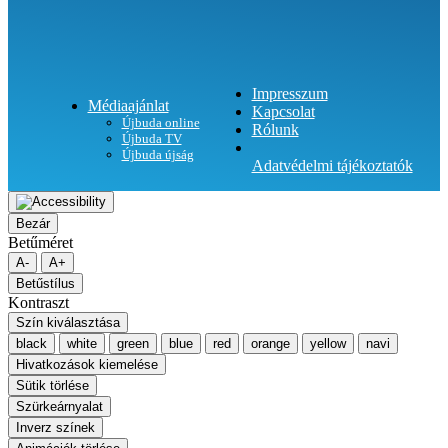
Impresszum
Médiaajánlat
Kapcsolat
Újbuda online
Rólunk
Újbuda TV
Újbuda újság
Adatvédelmi tájékoztatók
Bezár
Betűméret
A-
A+
Betűstílus
Kontraszt
Szín kiválasztása
black
white
green
blue
red
orange
yellow
navi
Hivatkozások kiemelése
Sütik törlése
Szürkeárnyalat
Inverz színek