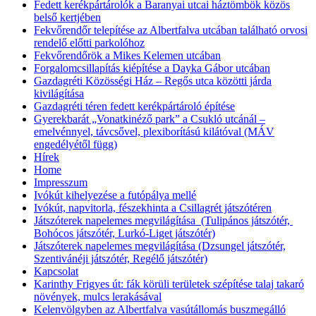
Fedett kerékpártárolók a Baranyai utcai háztömbök közös
belső kertjében
Fekvőrendőr telepítése az Albertfalva utcában található orvosi
rendelő előtti parkolóhoz
Fekvőrendőrök a Mikes Kelemen utcában
Forgalomcsillapítás kiépítése a Dayka Gábor utcában
Gazdagréti Közösségi Ház – Regős utca közötti járda
kivilágítása
Gazdagréti téren fedett kerékpártároló építése
Gyerekbarát „Vonatkinéző park” a Csukló utcánál –
emelvénnyel, távcsővel, plexiborítású kilátóval (MÁV
engedélyétől függ)
Hírek
Home
Impresszum
Ivókút kihelyezése a futópálya mellé
Ivókút, napvitorla, fészekhinta a Csillagrét játszótéren
Játszóterek napelemes megvilágítása (Tulipános játszótér,
Bohócos játszótér, Lurkó-Liget játszótér)
Játszóterek napelemes megvilágítása (Dzsungel játszótér,
Szentivánéji játszótér, Regélő játszótér)
Kapcsolat
Karinthy Frigyes út: fák körüli területek szépítése talaj takaró
növények, mulcs lerakásával
Kelenvölgyben az Albertfalva vasútállomás buszmegálló