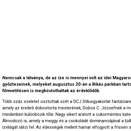
Nemcsak a látványa, de az íze is mennyei volt az idei Magyaro
győzteseinek, melyeket augusztus 20-án a Bikás parkban tarto
filmvetítésen is megkóstolhattak az érdeklődők.
Több száz szeletet osztottak szét a DCJ Stílusgyakorlat fantázian
amely az eredeti dobostorta mesterének, Dobos C. Józsefnek a mo
mindenben különbözik tőle. Nagy sikert aratott a cukormentes kat
Álmodozó is, amely a meggy és a csokoládé dominanciájával a lúdl
ízvilágát idézi fel. Az édességek mellett hamar elfogyott a frissen