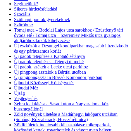
Segíthetünk?
Sikeres hirdetésfeladás!
Szociális
Szülinapi pontok gyerekeknek
Szűrőbusz
Tomaj utca – Bodolai Lajos utca sarokhoz / Ezüstfenyő téri
óvoda elé / Tomaj utca – Szeremley Miklós utca gyalogos
aluljáróhoz kukák kihelyezése
Új eszközök a Dzsungel kondiparkba: magasabb húzodzkodó
és egy párhuzamos korlát
Új padok telepítése a Kaptató sétányra
Új padok telepítése a Tétényi út mellé
Új padok, székek a Lecke utcai parkhoz
Új pingpong asztalok a Bártfai utcában
Új pingpongasztal a Brassó-Komondor parkban
Újbudai Közösségi Költségvetés
Újbudai Méz
Újság
Véglegesítés
Zebra kialakítása a Sasadi úton a Nagyszalonta köz
buszmegállónál
Zöld növények ültetése a Madárhegyi lakópark utcáiban
(Suháng, Rózsabarack, Hosszúréti utca)
Zöldfelületek tudatosabb kihasználása: mikroparkok,
közösségi kertek, rovarhotelek és vágott gyep helyett