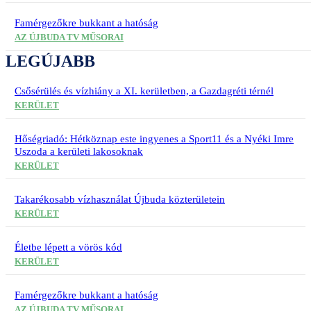
Famérgezőkre bukkant a hatóság
AZ ÚJBUDA TV MŰSORAI
LEGÚJABB
Csősérülés és vízhiány a XI. kerületben, a Gazdagréti térnél
KERÜLET
Hőségriadó: Hétköznap este ingyenes a Sport11 és a Nyéki Imre
Uszoda a kerületi lakosoknak
KERÜLET
Takarékosabb vízhasználat Újbuda közterületein
KERÜLET
Életbe lépett a vörös kód
KERÜLET
Famérgezőkre bukkant a hatóság
AZ ÚJBUDA TV MŰSORAI