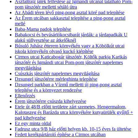
Aszfaltrajz játék felfestése az Igmándi utcánál található Pom-
pom játszótér melletti sétáló útra
Az Abádi téren lévő ping-pong asztal köré pad telepítése
Az Érem utcában sakkasztal telepítése a ping-pong asztal
mellé
Baba-Mama padok telepítése
Babakocsi és bevásárlókocsibarát járdák: a járdapadkák U
alakú süllyesztése az átkelőknél
Búsuló Juhász étterem környékén vagy a Köbölkút utcai
iskola környékén olvasó kuckó kiépítése
Cirmos utcai Katicabogár játszótér, Költők parkja Karikás
játszótér és Igmándi utcai Pom-pom játszótér napelemes
megvilágítása
Csúszkás játszótér napelemes megvilágítása
Dzsungel játszótérre mérleghinta telepítése
Dzsungel parkban a Vízmű melletti új ping-pong asztal
telepítése és a környezet rendezése
Ellenőrzés
Érem játszótérre csúszda kihelyezése
Etele út 48/B előtti területre zárt szemetes, Hengermalom,
Kalotaszeg és Barázda utca környékére kutyaürülék gyűjtő +
pad kihelyezése
Ez egy minta oldal
Fadrusz utca 9/B ház előtti helyen kb. 10-15 éves fa ültetése
Fedett kerékpártároló építése a Cirmos utcában