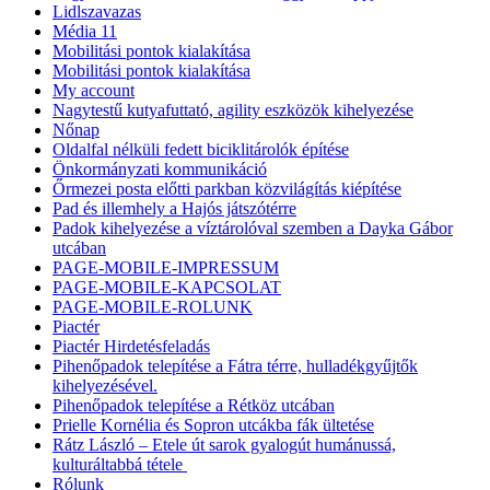
Lidlszavazas
Média 11
Mobilitási pontok kialakítása
Mobilitási pontok kialakítása
My account
Nagytestű kutyafuttató, agility eszközök kihelyezése
Nőnap
Oldalfal nélküli fedett biciklitárolók építése
Önkormányzati kommunikáció
Őrmezei posta előtti parkban közvilágítás kiépítése
Pad és illemhely a Hajós játszótérre
Padok kihelyezése a víztárolóval szemben a Dayka Gábor
utcában
PAGE-MOBILE-IMPRESSUM
PAGE-MOBILE-KAPCSOLAT
PAGE-MOBILE-ROLUNK
Piactér
Piactér Hirdetésfeladás
Pihenőpadok telepítése a Fátra térre, hulladékgyűjtők
kihelyezésével.
Pihenőpadok telepítése a Rétköz utcában
Prielle Kornélia és Sopron utcákba fák ültetése
Rátz László – Etele út sarok gyalogút humánussá,
kulturáltabbá tétele
Rólunk