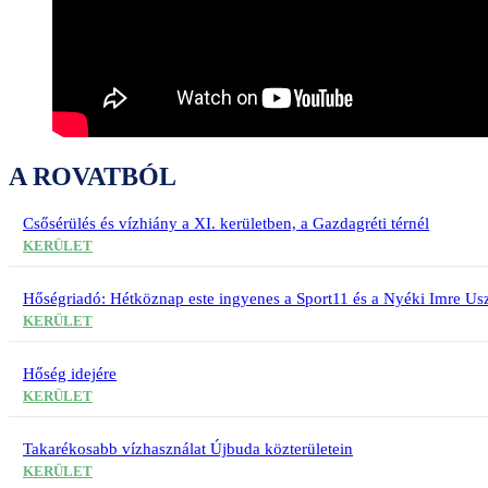
A ROVATBÓL
Csősérülés és vízhiány a XI. kerületben, a Gazdagréti térnél
KERÜLET
Hőségriadó: Hétköznap este ingyenes a Sport11 és a Nyéki Imre Usz
KERÜLET
Hőség idejére
KERÜLET
Takarékosabb vízhasználat Újbuda közterületein
KERÜLET