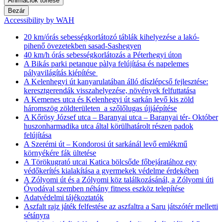
Animációk törlése
Bezár
Accessibility by WAH
20 km/órás sebességkorlátozó táblák kihelyezése a lakó-
pihenő övezetekben sasad-Sashegyen
40 km/h órás sebességkorlátozás a Péterhegyi úton
A Bikás parki petanque pàlya felújítása és napelemes
pályavilágítás kiépítése
A Kelenhegyi út kanyarulatában álló díszlépcső fejlesztése:
keresztgerendák visszahelyezése, növények felfuttatása
A Kemenes utca és Kelenhegyi út sarkán levő kis zöld
háromszög zöldterületen a szőlőlugas újjáépítése
A Kőrösy József utca – Baranyai utca – Baranyai tér- Október
huszonharmadika utca által körülhatárolt részen padok
felújítása
A Szerémi út – Kondorosi út sarkánál levő emlékmű
környékére fák ültetése
A Törökugrató utcai Katica bölcsőde főbejáratához egy
védőkerítés kialakítása a gyermekek védelme érdekében
A Zólyomi út és a Zólyomi köz találkozásánál, a Zólyomi úti
Óvodával szemben néhány fitness eszköz telepítése
Adatvédelmi tájékoztatók
Aszfalt rajz játék felfestése az aszfaltra a Saru játszótér melletti
sétányra