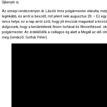
Újkenyér is.
Az ünnepi rendezvényen dr. László Imre polgármester elárulta, mely
leginkább, és arról is beszélt, mit jelent neki augusztus 20. – Ez egy
nincs helye; ez a nap arról szól, hogy jól érezzük magunkat a köz
dolgozunk, hogy a kerületieknek finom tortával és filmvetítéssel
polgármester. Az érdeklődők a csillagos ég alatt a Megáll az idő c
meg (rendező: Gothár Péter).