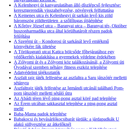
A Kelenhegyi út kanyarulatában álló díszlépcső fejlesztése:
keresztgerendák visszahelyezése, növények felfuttatása
A Kemenes utca és Kelenhegyi út sarkán levő kis zöld
háromszög zöldterületen a szőlőlugas újjáépítése
A Kőrösy József utca – Baranyai utca – Baranyai tér- Október
huszonharmadika utca által körülhatárolt részen padok
felújítása
A Szerémi út – Kondorosi út sarkánál levő emlékmű
környékére fák ültetése
A Törökugrató utcai Katica bölcsőde főbejáratához egy
védőkerítés kialakítása a gyermekek védelme érdekében
A Zólyomi út és a Zólyomi köz találkozásánál, a Zólyomi úti
Óvodával szemben néhány fitness eszköz telepítése
Adatvédelmi tájékoztatók
Aszfalt rajz játék felfestése az aszfaltra a Saru játszótér melletti
sétányra
Aszfaltrajz játék felfestése az Igmándi utcánál található Pom-
pom játszótér melletti sétáló útra
Az Abádi téren lévő ping-pong asztal köré pad telepítése
Az Érem utcában sakkasztal telepítése a ping-pong asztal
mellé
Baba-Mama padok telepítése
Babakocsi és bevásárlókocsibarát járdák: a járdapadkák U
alakú süllyesztése az átkelőknél