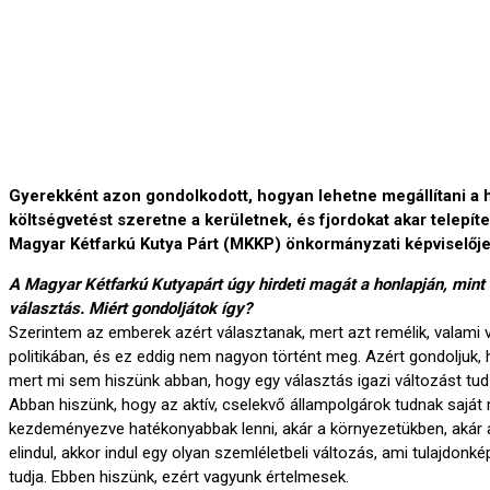
Gyerekként azon gondolkodott, hogyan lehetne megállítani a 
költségvetést szeretne a kerületnek, és fjordokat akar telepíte
Magyar Kétfarkú Kutya Párt (MKKP) önkormányzati képviselőj
A Magyar Kétfarkú Kutyapárt úgy hirdeti magát a honlapján, mint
választás. Miért gondoljátok így?
Szerintem az emberek azért választanak, mert azt remélik, valami v
politikában, és ez eddig nem nagyon történt meg. Azért gondoljuk,
mert mi sem hiszünk abban, hogy egy választás igazi változást tu
Abban hiszünk, hogy az aktív, cselekvő állampolgárok tudnak saját 
kezdeményezve hatékonyabbak lenni, akár a környezetükben, akár 
elindul, akkor indul egy olyan szemléletbeli változás, ami tulajdonk
tudja. Ebben hiszünk, ezért vagyunk értelmesek.