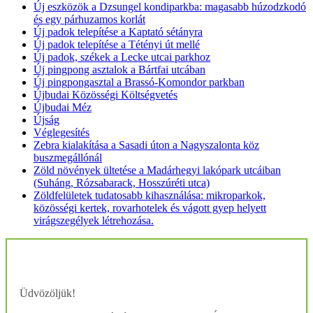
Új eszközök a Dzsungel kondiparkba: magasabb húzodzkodó
és egy párhuzamos korlát
Új padok telepítése a Kaptató sétányra
Új padok telepítése a Tétényi út mellé
Új padok, székek a Lecke utcai parkhoz
Új pingpong asztalok a Bártfai utcában
Új pingpongasztal a Brassó-Komondor parkban
Újbudai Közösségi Költségvetés
Újbudai Méz
Újság
Véglegesítés
Zebra kialakítása a Sasadi úton a Nagyszalonta köz
buszmegállónál
Zöld növények ültetése a Madárhegyi lakópark utcáiban
(Suháng, Rózsabarack, Hosszúréti utca)
Zöldfelületek tudatosabb kihasználása: mikroparkok,
közösségi kertek, rovarhotelek és vágott gyep helyett
virágszegélyek létrehozása.
Üdvözöljük!