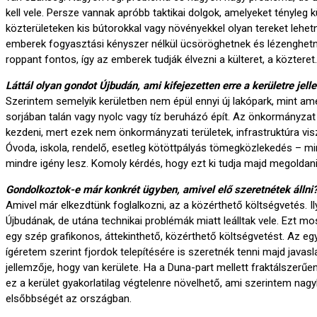
kell vele. Persze vannak apróbb taktikai dolgok, amelyeket tényleg k
közterületeken kis bútorokkal vagy növényekkel olyan tereket lehetne
emberek fogyasztási kényszer nélkül ücsöröghetnek és lézenghet
roppant fontos, így az emberek tudják élvezni a külteret, a közteret
Láttál olyan gondot Újbudán, ami kifejezetten erre a kerületre jel
Szerintem semelyik kerületben nem épül ennyi új lakópark, mint am
sorjában talán vagy nyolc vagy tíz beruházó épít. Az önkormányza
kezdeni, mert ezek nem önkormányzati területek, infrastruktúra visz
Óvoda, iskola, rendelő, esetleg kötöttpályás tömegközlekedés – m
mindre igény lesz. Komoly kérdés, hogy ezt ki tudja majd megoldani
Gondolkoztok-e már konkrét ügyben, amivel elő szeretnétek állni
Amivel már elkezdtünk foglalkozni, az a közérthető költségvetés. Il
Újbudának, de utána technikai problémák miatt leálltak vele. Ezt most
egy szép grafikonos, áttekinthető, közérthető költségvetést. Az eg
ígéretem szerint fjordok telepítésére is szeretnék tenni majd javasla
jellemzője, hogy van kerülete. Ha a Duna-part mellett fraktálszerűen
ez a kerület gyakorlatilag végtelenre növelhető, ami szerintem nag
elsőbbségét az országban.