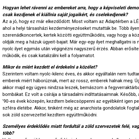
Hogyan lehet rávenni az embereket arra, hogy a képviseleti demo
csak kezdjenek el kiállnia saját jogaikért, és cselekedjenek?
Az a jó, hogy ez már elkezdődött. Most voltam az Adaptérben a 
ahol a helyi társasházi kezdeményezéseket mutatták be. Több ilyen i
szerenádkoncertek, kertek közötti együttműködés, vagy hogy a kö
oldják meg a házuk ügyeit-bajait. Már egy-egy ilyet meghallgatni is 
nyolc ilyet egymás után végignézni nagyszerű érzés. Abban erősíte
működik, és csak katalizálni kell a folyamatot.
Mikor és miért kezdett el érdekelni a közélet?
Szerintem voltam nyolc-kilenc éves, és akkor egyáltalán nem tudt
emberek miért háborúznak, mert az rossz, emberek halnak meg. Úg
akkor majd egy ügyes nindzsa leszek, bemászom a fegyverraktárb
bombákat. Ez volt a csírája a társadalmi indíttatásaimnak. Később,
’90-es évek közepén, kezdtem belecsöppenni az egyébként igen pez
szféra életébe. Akkor, tiniként még az anarchista gondolatok fog
sok zöld szervezettel kezdtem együttműködni.
Személyes érdeklődés miatt fordultál a zöld szervezetek felé, va
több?