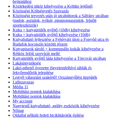
bejáratához
Közlekedési tükör kihelyezése a Keltike lejtőnél
Közösségi Költségvetés Szavazás
Közösségi tervezés után új utcabútorok a Sáfrány utcában
(padok, asztalok, ivókút, pingpongasztalok, felnőtt
sporteszközök)
Kuka + kutyaürülék gyűjtő (10db) kihelyezése
Kuka + kutyaürülék gyűjtő kihelyezése (10db)
Kutyafuttató fejlesztése a Fehérvári úton a Fonyód utca és
Budafok kocsiszín közötti részen
Kutyapiszok tároló + kommunális kukák kihelyezése a
Rétköz felöli szervízút mellé
Kutyaürülék gyűjtő láda kihelyezése a Törcsvár utcában
Lakásügynökség
Lakó-pihenő övezetre figyelemfelhívó táblák és
fekvőrendőrök telepítése
Legyél választási szakértő! Országgyűlési tippjáték
Lidlszavazas
Média 11
Mobilitási pontok kialakítása
Mobilitási pontok kialakítása
My account
Nagytestű kutyafuttató, agility eszközök kihelyezése
Nőnap
Oldalfal nélküli fedett biciklitárolók építése