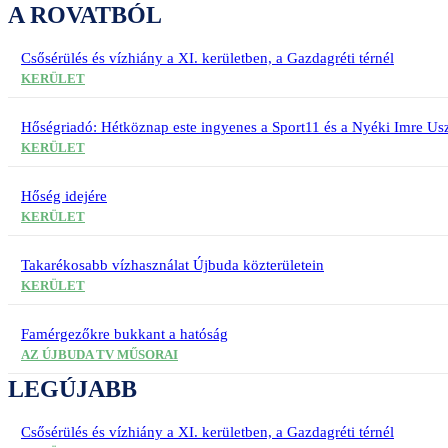
A ROVATBÓL
Csősérülés és vízhiány a XI. kerületben, a Gazdagréti térnél
KERÜLET
Hőségriadó: Hétköznap este ingyenes a Sport11 és a Nyéki Imre Usz
KERÜLET
Hőség idejére
KERÜLET
Takarékosabb vízhasználat Újbuda közterületein
KERÜLET
Famérgezőkre bukkant a hatóság
AZ ÚJBUDA TV MŰSORAI
LEGÚJABB
Csősérülés és vízhiány a XI. kerületben, a Gazdagréti térnél