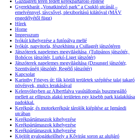
Gazdagréti téren fedett kerékpártároló építése
Gyerekbarát „Vonatkinéző park” a Csukló utcánál –
emelvénnyel, távcsővel, plexiborítású kilátóval (MÁV
engedélyétől függ)
Hírek
Home
Impresszum
Ivókút kihelyezése a futópálya mellé
Ivókút, napvitorla, fészekhinta a Csillagrét játszótéren
Játszóterek napelemes megvilágítása (Tulipános játszótér,
Bohócos játszótér, Lurkó-Liget játszótér)
Játszóterek napelemes megvilágítása (Dzsungel játszótér,
Szentivánéji játszótér, Regélő játszótér)
Kapcsolat
Karinthy Frigyes út: fák körüli területek szépítése talaj takaró
növények, mulcs lerakásával
Kelenvölgyben az Albertfalva vasútállomás buszmegálló
mellett az ellipszis alakú területen egy kisebb park kialakítása
padokkal.
Kerékpár, és motorkerékpár tárolók kiépítése az Igmándi
utcában
Kerékpártámaszok kihelyezése
Kerékpártámaszok kihelyezése
Kerékpártámaszok kihelyezése
Kijelölt gyalogátkelőhely a Kővirág soron az aluljáró