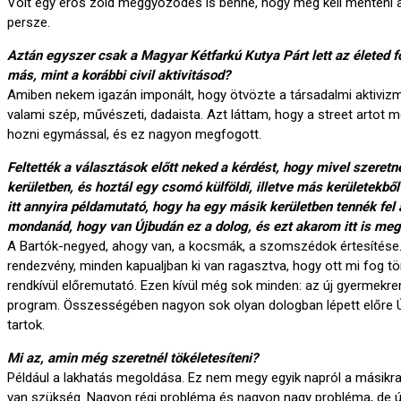
Volt egy erős zöld meggyőződés is benne, hogy meg kell menteni a F
persze.
Aztán egyszer csak a Magyar Kétfarkú Kutya Párt lett az életed f
más, mint a korábbi civil aktivitásod?
Amiben nekem igazán imponált, hogy ötvözte a társadalmi aktivizm
valami szép, művészeti, dadaista. Azt láttam, hogy a street artot m
hozni egymással, és ez nagyon megfogott.
Feltették a választások előtt neked a kérdést, hogy mivel szeretné
kerületben, és hoztál egy csomó külföldi, illetve más kerületekből
itt annyira példamutató, hogy ha egy másik kerületben tennék fel 
mondanád, hogy van Újbudán ez a dolog, és ezt akarom itt is meg
A Bartók-negyed, ahogy van, a kocsmák, a szomszédok értesítése
rendezvény, minden kapualjban ki van ragasztva, hogy ott mi fog tö
rendkívül előremutató. Ezen kívül még sok minden: az új gyermekren
program. Összességében nagyon sok olyan dologban lépett előre Ú
tartok.
Mi az, amin még szeretnél tökéletesíteni?
Például a lakhatás megoldása. Ez nem megy egyik napról a másikra
van szükség. Nagyon régi probléma és nagyon nagy probléma, de úg