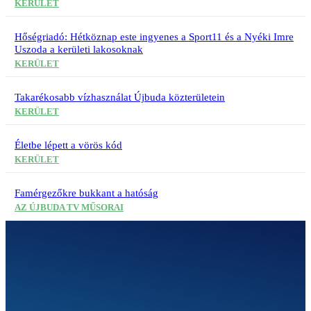
KERÜLET
Hőségriadó: Hétköznap este ingyenes a Sport11 és a Nyéki Imre
Uszoda a kerületi lakosoknak
KERÜLET
Takarékosabb vízhasználat Újbuda közterületein
KERÜLET
Életbe lépett a vörös kód
KERÜLET
Famérgezőkre bukkant a hatóság
AZ ÚJBUDA TV MŰSORAI