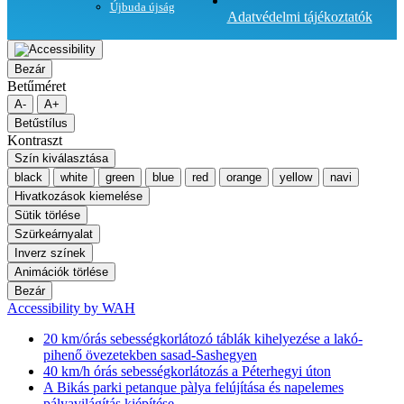
Újbuda újság
Adatvédelmi tájékoztatók
Bezár
Betűméret
A-
A+
Betűstílus
Kontraszt
Szín kiválasztása
black
white
green
blue
red
orange
yellow
navi
Hivatkozások kiemelése
Sütik törlése
Szürkeárnyalat
Inverz színek
Animációk törlése
Bezár
Accessibility by WAH
20 km/órás sebességkorlátozó táblák kihelyezése a lakó-
pihenő övezetekben sasad-Sashegyen
40 km/h órás sebességkorlátozás a Péterhegyi úton
A Bikás parki petanque pàlya felújítása és napelemes
pályavilágítás kiépítése