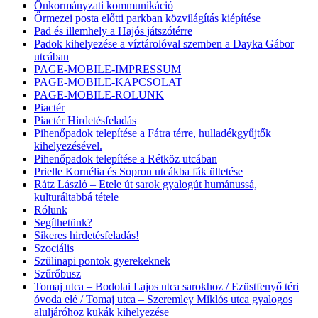
Önkormányzati kommunikáció
Őrmezei posta előtti parkban közvilágítás kiépítése
Pad és illemhely a Hajós játszótérre
Padok kihelyezése a víztárolóval szemben a Dayka Gábor
utcában
PAGE-MOBILE-IMPRESSUM
PAGE-MOBILE-KAPCSOLAT
PAGE-MOBILE-ROLUNK
Piactér
Piactér Hirdetésfeladás
Pihenőpadok telepítése a Fátra térre, hulladékgyűjtők
kihelyezésével.
Pihenőpadok telepítése a Rétköz utcában
Prielle Kornélia és Sopron utcákba fák ültetése
Rátz László – Etele út sarok gyalogút humánussá,
kulturáltabbá tétele
Rólunk
Segíthetünk?
Sikeres hirdetésfeladás!
Szociális
Szülinapi pontok gyerekeknek
Szűrőbusz
Tomaj utca – Bodolai Lajos utca sarokhoz / Ezüstfenyő téri
óvoda elé / Tomaj utca – Szeremley Miklós utca gyalogos
aluljáróhoz kukák kihelyezése