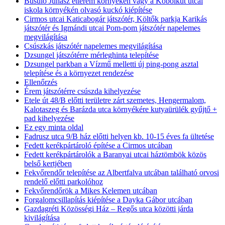
Búsuló Juhász étterem környékén vagy a Köbölkút utcai
iskola környékén olvasó kuckó kiépítése
Cirmos utcai Katicabogár játszótér, Költők parkja Karikás
játszótér és Igmándi utcai Pom-pom játszótér napelemes
megvilágítása
Csúszkás játszótér napelemes megvilágítása
Dzsungel játszótérre mérleghinta telepítése
Dzsungel parkban a Vízmű melletti új ping-pong asztal
telepítése és a környezet rendezése
Ellenőrzés
Érem játszótérre csúszda kihelyezése
Etele út 48/B előtti területre zárt szemetes, Hengermalom,
Kalotaszeg és Barázda utca környékére kutyaürülék gyűjtő +
pad kihelyezése
Ez egy minta oldal
Fadrusz utca 9/B ház előtti helyen kb. 10-15 éves fa ültetése
Fedett kerékpártároló építése a Cirmos utcában
Fedett kerékpártárolók a Baranyai utcai háztömbök közös
belső kertjében
Fekvőrendőr telepítése az Albertfalva utcában található orvosi
rendelő előtti parkolóhoz
Fekvőrendőrök a Mikes Kelemen utcában
Forgalomcsillapítás kiépítése a Dayka Gábor utcában
Gazdagréti Közösségi Ház – Regős utca közötti járda
kivilágítása