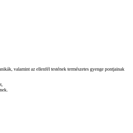
hnikák, valamint az ellenfél testének természetes gyenge pontjainak
t,
nek.