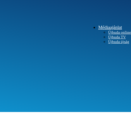
Médiaajánlat
Újbuda online
Újbuda TV
SEGÍTHETÜNK?
Újbuda újság