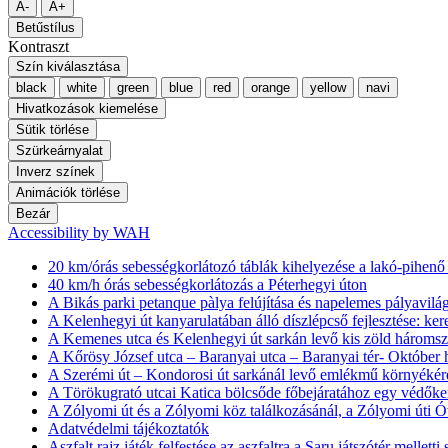
A-
A+
Betűstílus
Kontraszt
Szín kiválasztása
black
white
green
blue
red
orange
yellow
navi
Hivatkozások kiemelése
Sütik törlése
Szürkeárnyalat
Inverz színek
Animációk törlése
Bezár
Accessibility by WAH
20 km/órás sebességkorlátozó táblák kihelyezése a lakó-pihen
40 km/h órás sebességkorlátozás a Péterhegyi úton
A Bikás parki petanque pàlya felújítása és napelemes pályavilág
A Kelenhegyi út kanyarulatában álló díszlépcső fejlesztése: ker
A Kemenes utca és Kelenhegyi út sarkán levő kis zöld háromszö
A Kőrösy József utca – Baranyai utca – Baranyai tér- Október h
A Szerémi út – Kondorosi út sarkánál levő emlékmű környékére
A Törökugrató utcai Katica bölcsőde főbejáratához egy védőke
A Zólyomi út és a Zólyomi köz találkozásánál, a Zólyomi úti Ó
Adatvédelmi tájékoztatók
Aszfalt rajz játék felfestése az aszfaltra a Saru játszótér melletti