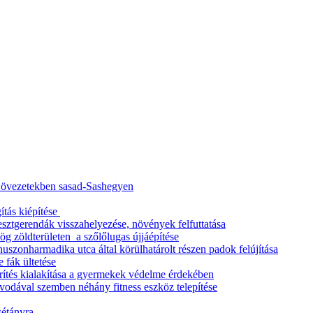
ő övezetekben sasad-Sashegyen
ítás kiépítése
esztgerendák visszahelyezése, növények felfuttatása
g zöldterületen a szőlőlugas újjáépítése
uszonharmadika utca által körülhatárolt részen padok felújítása
 fák ültetése
rítés kialakítása a gyermekek védelme érdekében
vodával szemben néhány fitness eszköz telepítése
 sétányra