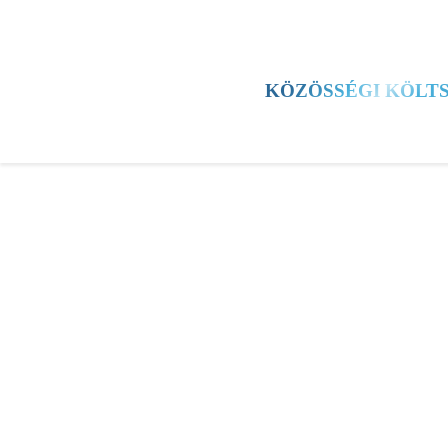
HÍREK
KERÜLET
KULTÚRA
SPORT
KÖZÖSSÉGI KÖLT
TESTÜLETI ÜLÉS
ESEMÉNYEK