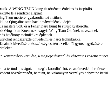
azik. A WING TSUN kung fu története érdekes és inspiráló.
tette le a rendszer alapjait.
g Tsun mestere, gyakorolta ezt a stílust.
kült a Qing-dinasztia hatalomátvételének idején.
 mestere volt, és a Fehér Daru kung fu stílust gyakorolta.
később Wing Tsun Kuen-nek, vagyis Wing Tsun Öklének nevezett el.
 és hatékony technikákra építettek.
ulatokat rendszerezte önvédelmi és harci technikákká.
ásainak kivédésére, és szükség esetén az ellenfél gyors legyőzésére.
iteleket.
en konfrontáció kerülése, a meglepetésszerű és változatos közelharc tec
t, a testtudatosságot, a mozgás koordinációt, és az önvédelmi reflexeke
eni hozzátartozóit, barátait, ha valamilyen veszélyes helyzetbe kerül