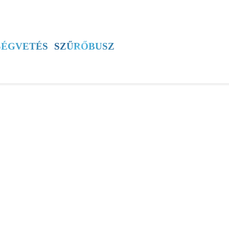
SZÍNES
ÚJSÁG
ÚB TV
60+ PROGRAM
SÉGVETÉS
SZŰRŐBUSZ
ÚJBUDAI MÉZ