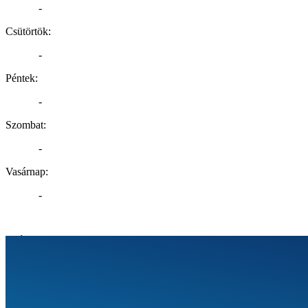
-
Csütörtök:
-
Péntek:
-
Szombat:
-
Vasárnap:
-