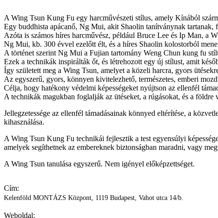
A Wing Tsun Kung Fu egy harcművészeti stílus, amely Kínából szárm
Egy buddhista apácanő, Ng Mui, akit Shaolin tanítványnak tartanak, fek
Azóta is számos híres harcművész, például Bruce Lee és Ip Man, a Win
Ng Mui, kb. 300 évvel ezelőtt élt, és a híres Shaolin kolostorból mene
A történet szerint Ng Mui a Fujian tartomány Weng Chun kung fu stílus
Ezek a technikák inspirálták őt, és létrehozott egy új stílust, amit 
Így született meg a Wing Tsun, amelyet a közeli harcra, gyors ütésekre
Az egyszerű, gyors, könnyen kivitelezhető, természetes, emberi mozd
Célja, hogy hatékony védelmi képességeket nyújtson az ellenfél támad
A technikák magukban foglalják az ütéseket, a rúgásokat, és a földre v
Jellegzetessége az ellenfél támadásainak könnyed eltérítése, a közvetl
kihasználása.
A Wing Tsun Kung Fu technikái fejlesztik a test egyensúlyi képességei
amelyek segíthetnek az embereknek biztonságban maradni, vagy megvéd
A Wing Tsun tanulása egyszerű. Nem igényel előképzettséget.
Cím:
Kelenföld MONTÁZS Központ, 1119 Budapest, Vahot utca 14/b.
Weboldal: