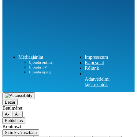
Médiaajánlat
Impresszum
Újbuda online
Kapcsolat
Újbuda TV
Rólunk
Újbuda újság
Adatvédelmi
tájékoztatók
Bezár
Betűméret
A-
A+
Betűstílus
Kontraszt
Szín kiválasztása