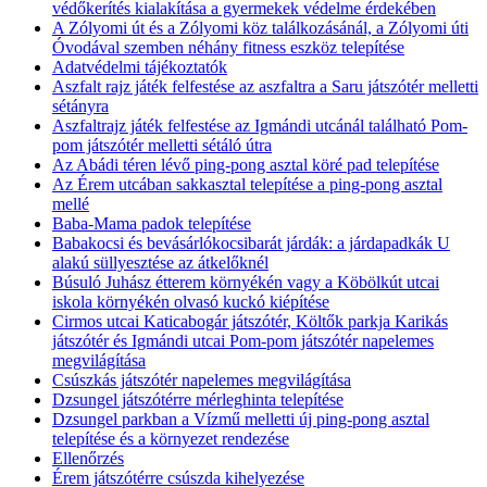
védőkerítés kialakítása a gyermekek védelme érdekében
A Zólyomi út és a Zólyomi köz találkozásánál, a Zólyomi úti
Óvodával szemben néhány fitness eszköz telepítése
Adatvédelmi tájékoztatók
Aszfalt rajz játék felfestése az aszfaltra a Saru játszótér melletti
sétányra
Aszfaltrajz játék felfestése az Igmándi utcánál található Pom-
pom játszótér melletti sétáló útra
Az Abádi téren lévő ping-pong asztal köré pad telepítése
Az Érem utcában sakkasztal telepítése a ping-pong asztal
mellé
Baba-Mama padok telepítése
Babakocsi és bevásárlókocsibarát járdák: a járdapadkák U
alakú süllyesztése az átkelőknél
Búsuló Juhász étterem környékén vagy a Köbölkút utcai
iskola környékén olvasó kuckó kiépítése
Cirmos utcai Katicabogár játszótér, Költők parkja Karikás
játszótér és Igmándi utcai Pom-pom játszótér napelemes
megvilágítása
Csúszkás játszótér napelemes megvilágítása
Dzsungel játszótérre mérleghinta telepítése
Dzsungel parkban a Vízmű melletti új ping-pong asztal
telepítése és a környezet rendezése
Ellenőrzés
Érem játszótérre csúszda kihelyezése