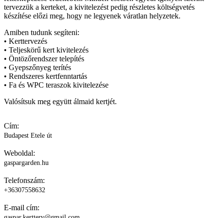
tervezzük a kerteket, a kivitelezést pedig részletes költségvetés
készítése előzi meg, hogy ne legyenek váratlan helyzetek.
Amiben tudunk segíteni:
• Kerttervezés
• Teljeskörű kert kivitelezés
• Öntözőrendszer telepítés
• Gyepszőnyeg terítés
• Rendszeres kertfenntartás
• Fa és WPC teraszok kivitelezése
Valósítsuk meg együtt álmaid kertjét.
Cím:
Budapest Etele út
Weboldal:
gaspargarden.hu
Telefonszám:
+36307558632
E-mail cím:
gaspar.kertterv@gmail.com