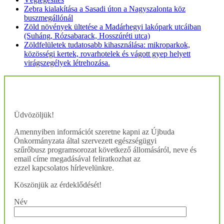
Zebra kialakítása a Sasadi úton a Nagyszalonta köz
buszmegállónál
Zöld növények ültetése a Madárhegyi lakópark utcáiban
(Suháng, Rózsabarack, Hosszúréti utca)
Zöldfelületek tudatosabb kihasználása: mikroparkok,
közösségi kertek, rovarhotelek és vágott gyep helyett
virágszegélyek létrehozása.
Üdvözöljük!
Amennyiben információt szeretne kapni az Újbuda
Önkormányzata által szervezett egészségügyi
szűrőbusz programsorozat következő állomásáról, neve és
email címe megadásával feliratkozhat az
ezzel kapcsolatos hírlevelünkre.
Köszönjük az érdeklődését!
Név