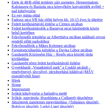
Etele út 48/B előtti területre zárt szemetes, Hengermalom,
Kalotaszeg és Barázda utca környékére kutyaürülék gyűjtő +
pad kihelyezése
Ez egy minta oldal
Fadrusz utca 9/B ház előtti helyen kb. 10-15 éves fa ültetése
Fedett kerékpártároló építése a Cirmos utcában
Fedett kerékpártárolók a Baranyai utcai háztömbök közös
belső kertjében
Fekvőrendőr telepítése az Albertfalva utcában található orvosi
rendelő előtti parkolóhoz
Fekvőrendőrök a Mikes Kelemen utcában
Forgalomcsillapítás kiépítése a Dayka Gábor utcában
Gazdagréti Közösségi Ház – Regős utca közötti járda
kivilágítása
Gazdagréti téren fedett kerékpártároló építése
Gyerekbarát „Vonatkinéző park” a Csukló utcánál –
emelvénnyel, távcsővel, plexiborítású kilátóval (MÁV
engedélyétől függ)
Hírek
Home
Impresszum
Ivókút kihelyezése a futópálya mellé
Ivókút, napvitorla, fészekhinta a Csillagrét játszótéren
Játszóterek napelemes megvilágítása (Tulipános játszótér,
Bohócos játszótér, Lurkó-Liget játszótér)