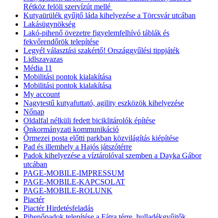
Rétköz felöli szervízút mellé
Kutyaürülék gyűjtő láda kihelyezése a Törcsvár utcában
Lakásügynökség
Lakó-pihenő övezetre figyelemfelhívó táblák és
fekvőrendőrök telepítése
Legyél választási szakértő! Országgyűlési tippjáték
Lidlszavazas
Média 11
Mobilitási pontok kialakítása
Mobilitási pontok kialakítása
My account
Nagytestű kutyafuttató, agility eszközök kihelyezése
Nőnap
Oldalfal nélküli fedett biciklitárolók építése
Önkormányzati kommunikáció
Őrmezei posta előtti parkban közvilágítás kiépítése
Pad és illemhely a Hajós játszótérre
Padok kihelyezése a víztárolóval szemben a Dayka Gábor
utcában
PAGE-MOBILE-IMPRESSUM
PAGE-MOBILE-KAPCSOLAT
PAGE-MOBILE-ROLUNK
Piactér
Piactér Hirdetésfeladás
Pihenőpadok telepítése a Fátra térre, hulladékgyűjtők