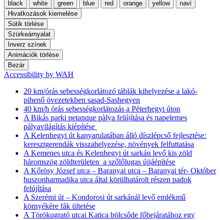
black
white
green
blue
red
orange
yellow
navi
Hivatkozások kiemelése
Sütik törlése
Szürkeárnyalat
Inverz színek
Animációk törlése
Bezár
Accessibility by WAH
20 km/órás sebességkorlátozó táblák kihelyezése a lakó-
pihenő övezetekben sasad-Sashegyen
40 km/h órás sebességkorlátozás a Péterhegyi úton
A Bikás parki petanque pàlya felújítása és napelemes
pályavilágítás kiépítése
A Kelenhegyi út kanyarulatában álló díszlépcső fejlesztése:
keresztgerendák visszahelyezése, növények felfuttatása
A Kemenes utca és Kelenhegyi út sarkán levő kis zöld
háromszög zöldterületen a szőlőlugas újjáépítése
A Kőrösy József utca – Baranyai utca – Baranyai tér- Október
huszonharmadika utca által körülhatárolt részen padok
felújítása
A Szerémi út – Kondorosi út sarkánál levő emlékmű
környékére fák ültetése
A Törökugrató utcai Katica bölcsőde főbejáratához egy