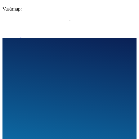
Vasárnap:
-
SEGÍTHETÜNK?