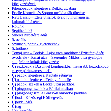
kihelyezésével.
Pihenőpadok telepítése a Rétköz utcában
Prielle Kornélia és Sopron utcákba fák ültetése
Rátz László – Etele út sarok gyalogút humánussá,
kulturáltabbá tétele
Rólunk
Segíthetünk?
Sikeres hirdetésfeladás!
Szociális
Szülinapi pontok gyerekeknek
Szűrőbusz
Tomaj utca – Bodolai Lajos utca sarokhoz / Ezüstfenyő téri
óvoda elé / Tomaj utca – Szeremley Miklós utca gyalogos
aluljáróhoz kukák kihelyezése
Új eszközök a Dzsungel kondiparkba: magasabb húzodzkodó
és egy párhuzamos korlát
Új padok telepítése a Kaptató sétányra
Új padok telepítése a Tétényi út mellé
Új padok, székek a Lecke utcai parkhoz
Új pingpong asztalok a Bártfai utcában
Új pingpongasztal a Brassó-Komondor parkban
Újbudai Közösségi Költségvetés
Újbudai Méz
Újság
Véglegesítés