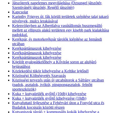
Játszóterek napelemes megvilágítása (Dzsungel játszótér,
Szentivánéji játszótér, Regélő játszótér)
Kapcsolat
Karinthy Frigyes út: fák körüli területek szépítése talaj takaró
növények, mulcs lerakásával
Kelenvölgyben az Albertfalva vasútállomás buszmegálló
mellett az ellipszis alakú területen egy kisebb park kialakítása
padokkal.
Kerékpár, és motorkerékpár tárolók kiépítése az Igmándi
utcában
Kerékpártámaszok kihelyezése
Kerékpártámaszok kihelyezése
Kerékpártámaszok kihelyezése
Kijelölt gyalogátkelőhely a Kővirág soron az aluljáró
bejáratához
Közlekedési tükör kihelyezése a Keltike lejtőnél
Közösségi Költségvetés Szavazás
Közösségi tervezés után új utcabútorok a Sáfrány utcában
(padok, asztalok, ivókút, pingpongasztalok, felnőtt
sporteszközök)
Kuka + kutyaürülék gyűjtő (10db) kihelyezése
Kuka + kutyaürülék gyűjtő kihelyezése (10db)
Kutyafuttató fejlesztése a Fehérvári úton a Fonyód utca és
Budafok kocsiszín közötti részen
Kutyapiszok tároló + kommunális kukák kihelyezése a