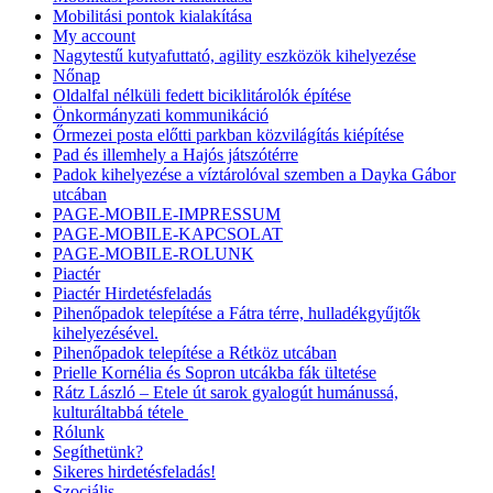
Mobilitási pontok kialakítása
My account
Nagytestű kutyafuttató, agility eszközök kihelyezése
Nőnap
Oldalfal nélküli fedett biciklitárolók építése
Önkormányzati kommunikáció
Őrmezei posta előtti parkban közvilágítás kiépítése
Pad és illemhely a Hajós játszótérre
Padok kihelyezése a víztárolóval szemben a Dayka Gábor
utcában
PAGE-MOBILE-IMPRESSUM
PAGE-MOBILE-KAPCSOLAT
PAGE-MOBILE-ROLUNK
Piactér
Piactér Hirdetésfeladás
Pihenőpadok telepítése a Fátra térre, hulladékgyűjtők
kihelyezésével.
Pihenőpadok telepítése a Rétköz utcában
Prielle Kornélia és Sopron utcákba fák ültetése
Rátz László – Etele út sarok gyalogút humánussá,
kulturáltabbá tétele
Rólunk
Segíthetünk?
Sikeres hirdetésfeladás!
Szociális