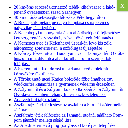
X
20 km/órás sebességkorlátozó táblák kihelyezése a lakó-
pihenő övezetekben sasad-Sashegyen
40 km/h órás sebességkorlátozás a Péterhegyi úton
A Bikás parki petanque pàlya felújítása és napelemes
pályavilágítás kiépítése
A Kelenhegyi út kanyarulatában álló díszlépcső fejlesztése:
keresztgerendák visszahelyezése, növények felfuttatása
A Kemenes utca és Kelenhegyi út sarkán levő kis zöld
háromszög zöldterületen a szőlőlugas újjáépítése
A Kőrösy József utca – Baranyai utca – Baranyai tér- Október
huszonharmadika utca által körülhatárolt részen padok
felújítása
A Szerémi út – Kondorosi út sarkánál levő emlékmű
környékére fák ültetése
A Törökugrató utcai Katica bölcsőde főbejáratához egy
védőkerítés kialakítása a gyermekek védelme érdekében
A Zólyomi út és a Zólyomi köz találkozásánál, a Zólyomi úti
Óvodával szemben néhány fitness eszköz telepítése
Adatvédelmi tájékoztatók
Aszfalt rajz játék felfestése az aszfaltra a Saru játszótér melletti
sétányra
Aszfaltrajz játék felfestése az Igmándi utcánál található Pom-
pom játszótér melletti sétáló útra
Az Abádi téren lévő ping-pong asztal köré pad telepítése