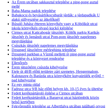
Az Érem utcában sakkasztal telepítése a ping-pong asztal
mellé
Baba-Mama padok telepítése
Babakocsi és bevásárlókocsibarát járdák: a járdapadkák U
alakú süllyesztése az átkelőknél
Búsuló Juhász étterem környékén vagy a Köbölkút utcai
iskola környékén olvasó kuckó kiépítése
Cirmos utcai Katicabogár játszótér, Költők parkja Karikás
játszótér és Igmándi utcai Pom-pom játszótér napelemes
megvilágítása
Csúszkás játszótér napelemes megvilágítása
Dzsungel játszótérre mérleghinta telepítése
Dzsungel parkban a Vízmű melletti új ping-pong asztal
telepítése és a környezet rendezése
Ellenőrzés
Érem játszótérre csúszda kihelyezése
Etele út 48/B előtti területre zárt szemetes, Hengermalom,
Kalotaszeg és Barázda utca környékére kutyaürülék gyűjtő +
pad kihelyezése
Ez egy minta oldal
Fadrusz utca 9/B ház előtti helyen kb. 10-15 éves fa ültetése
Fedett kerékpártároló építése a Cirmos utcában
Fedett kerékpártárolók a Baranyai utcai háztömbök közös
belső kertjében
Fekvőrendőr telepítése az Albertfalva utcában található orvosi