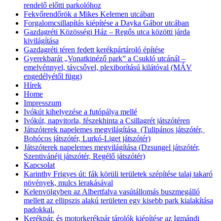
rendelő előtti parkolóhoz
Fekvőrendőrök a Mikes Kelemen utcában
Forgalomcsillapítás kiépítése a Dayka Gábor utcában
Gazdagréti Közösségi Ház – Regős utca közötti járda
kivilágítása
Gazdagréti téren fedett kerékpártároló építése
Gyerekbarát „Vonatkinéző park” a Csukló utcánál –
emelvénnyel, távcsővel, plexiborítású kilátóval (MÁV
engedélyétől függ)
Hírek
Home
Impresszum
Ivókút kihelyezése a futópálya mellé
Ivókút, napvitorla, fészekhinta a Csillagrét játszótéren
Játszóterek napelemes megvilágítása (Tulipános játszótér,
Bohócos játszótér, Lurkó-Liget játszótér)
Játszóterek napelemes megvilágítása (Dzsungel játszótér,
Szentivánéji játszótér, Regélő játszótér)
Kapcsolat
Karinthy Frigyes út: fák körüli területek szépítése talaj takaró
növények, mulcs lerakásával
Kelenvölgyben az Albertfalva vasútállomás buszmegálló
mellett az ellipszis alakú területen egy kisebb park kialakítása
padokkal.
Kerékpár, és motorkerékpár tárolók kiépítése az Igmándi