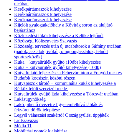
utcában
Kerékpártámaszok kihelyezése
Kerékpártámaszok kihelyezése
Kerékpártámaszok kihelyezése
Kijelölt gyalogátkelőhely a Kővirág soron az aluljáró
bejáratához
Közlekedési tükör kihelyezése a Keltike lejtőnél
Közösségi Költségvetés Szavazás
Közösségi tervezés után új utcabútorok a Sáfrány utcában
(padok, asztalok, ivókút, pingpongasztalok, felnőtt
sporteszközök)
Kuka + kutyaürülék gyűjtő (10db) kihelyezése
Kuka + kutyaürülék gyűjtő kihelyezése (10db)
Kutyafuttató fejlesztése a Fehérvári úton a Fonyód utca és
Budafok kocsiszín közötti részen
Kutyapiszok tároló + kommunális kukák kihelyezése a
Rétköz felöli szervízút mellé
Kutyaürülék gyűjtő láda kihelyezése a Törcsvár utcában
Lakásügynökség
Lakó-pihenő övezetre figyelemfelhívó táblák és
fekvőrendőrök telepítése
Legyél választási szakértő! Országgyűlési tippjáték
Lidlszavazas
Média 11
Mobilitási pontok kialakítása