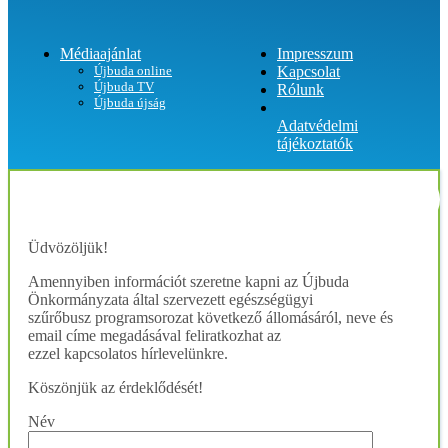
Médiaajánlat
Impresszum
Újbuda online
Kapcsolat
Újbuda TV
Rólunk
Újbuda újság
Adatvédelmi
tájékoztatók
Üdvözöljük!
Amennyiben információt szeretne kapni az Újbuda
Önkormányzata által szervezett egészségügyi
szűrőbusz programsorozat következő állomásáról, neve és
email címe megadásával feliratkozhat az
ezzel kapcsolatos hírlevelünkre.
Köszönjük az érdeklődését!
Név