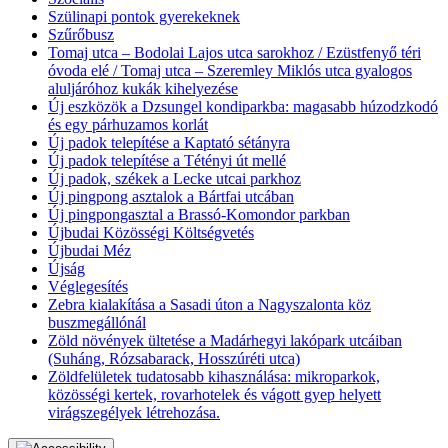
Szülinapi pontok gyerekeknek
Szűrőbusz
Tomaj utca – Bodolai Lajos utca sarokhoz / Ezüstfenyő téri
óvoda elé / Tomaj utca – Szeremley Miklós utca gyalogos
aluljáróhoz kukák kihelyezése
Új eszközök a Dzsungel kondiparkba: magasabb húzodzkodó
és egy párhuzamos korlát
Új padok telepítése a Kaptató sétányra
Új padok telepítése a Tétényi út mellé
Új padok, székek a Lecke utcai parkhoz
Új pingpong asztalok a Bártfai utcában
Új pingpongasztal a Brassó-Komondor parkban
Újbudai Közösségi Költségvetés
Újbudai Méz
Újság
Véglegesítés
Zebra kialakítása a Sasadi úton a Nagyszalonta köz
buszmegállónál
Zöld növények ültetése a Madárhegyi lakópark utcáiban
(Suháng, Rózsabarack, Hosszúréti utca)
Zöldfelületek tudatosabb kihasználása: mikroparkok,
közösségi kertek, rovarhotelek és vágott gyep helyett
virágszegélyek létrehozása.