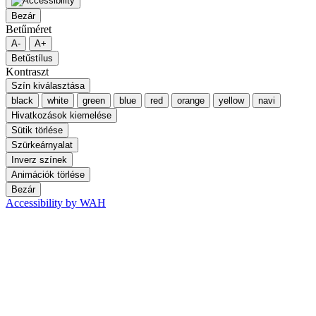
Bezár
Betűméret
A-
A+
Betűstílus
Kontraszt
Szín kiválasztása
black
white
green
blue
red
orange
yellow
navi
Hivatkozások kiemelése
Sütik törlése
Szürkeárnyalat
Inverz színek
Animációk törlése
Bezár
Accessibility by WAH